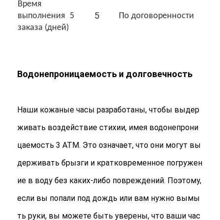
Время
Экскурсия по заводу
5
выполнения
5
По договоренности
заказа (дней)
Контроль качества
Связаться с нами
Водонепроницаемость и долговечность
Новости
Случаи
Наши кожаные часы разработаны, чтобы выдер
Блог
живать воздействие стихии, имея водонепрони
цаемость 3 АТМ. Это означает, что они могут вы
Наручные часы кварца
держивать брызги и кратковременное погружен
ие в воду без каких-либо повреждений. Поэтому,
Кожаные кварцевые часа
если вы попали под дождь или вам нужно вымы
Часы с ремнем из нержавеющей стали
ть руки, вы можете быть уверены, что ваши час