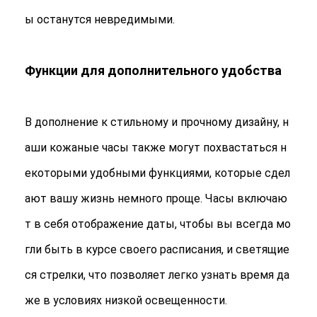
Часы с силиконовыми ремнями
ы останутся невредимыми.
Леди кварцевые часы
Функции для дополнительного удобства
Часы мужского кварца
Кварцевые световые часы
В дополнение к стильному и прочному дизайну, н
Цифровые спортивные часы
аши кожаные часы также могут похвастаться н
Стильные паральные часы
екоторыми удобными функциями, которые сдел
Детские наручные часы
ают вашу жизнь немного проще. Часы включаю
т в себя отображение даты, чтобы вы всегда мо
Части для часов
гли быть в курсе своего расписания, и светящие
Запчасти для ремней часов
ся стрелки, что позволяет легко узнать время да
же в условиях низкой освещенности.