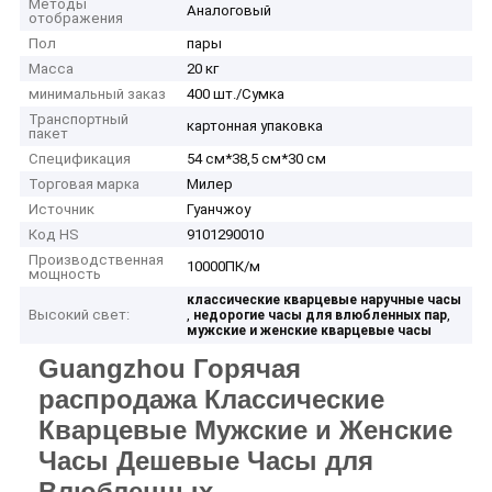
Методы
Аналоговый
отображения
Пол
пары
Масса
20 кг
минимальный заказ
400 шт./Сумка
Транспортный
картонная упаковка
пакет
Спецификация
54 см*38,5 см*30 см
Торговая марка
Милер
Источник
Гуанчжоу
Код HS
9101290010
Производственная
10000ПК/м
мощность
классические кварцевые наручные часы
Высокий свет:
,
,
недорогие часы для влюбленных пар
мужские и женские кварцевые часы
Guangzhou Горячая
распродажа Классические
Кварцевые Мужские и Женские
Часы Дешевые Часы для
Влюбленных