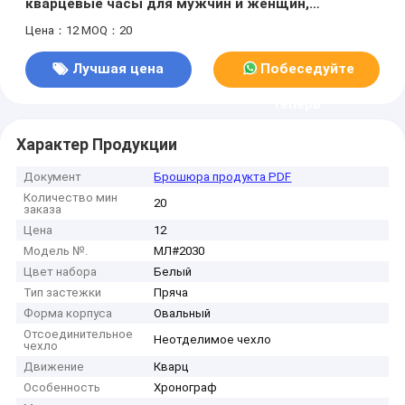
кварцевые часы для мужчин и женщин,
недорогие часы для влюбленных
Цена：12
MOQ：20
Лучшая цена
Побеседуйте
теперь
Характер Продукции
Документ
Брошюра продукта PDF
Количество мин
20
заказа
Цена
12
Модель №.
МЛ#2030
Цвет набора
Белый
Тип застежки
Пряча
Форма корпуса
Овальный
Отсоединительное
Неотделимое чехло
чехло
Движение
Кварц
Особенность
Хронограф