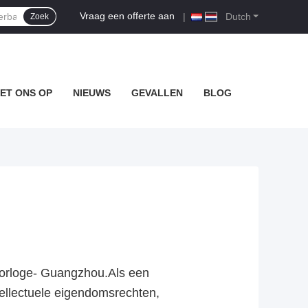
Vraag een offerte aan
|
Dutch
Zoek
ET ONS OP
NIEUWS
GEVALLEN
BLOG
 horloge- Guangzhou.Als een
tellectuele eigendomsrechten,