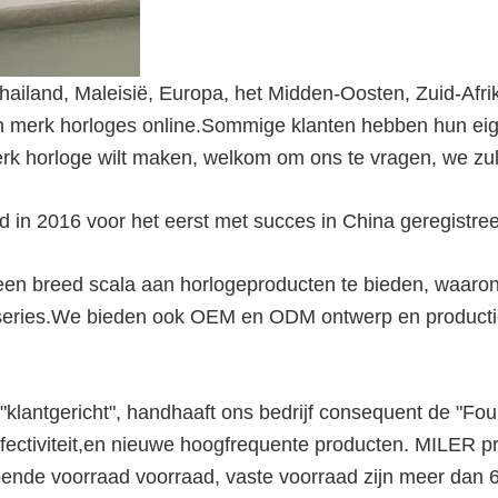
ailand, Maleisië, Europa, het Midden-Oosten, Zuid-Afrik
merk horloges online.Sommige klanten hebben hun eige
rk horloge wilt maken, welkom om ons te vragen, we zul
d in 2016 voor het eerst met succes in China geregistree
 een breed scala aan horlogeproducten te bieden, waarond
 series.We bieden ook OEM en ODM ontwerp en productie
"klantgericht", handhaaft ons bedrijf consequent de "Fo
neffectiviteit,en nieuwe hoogfrequente producten. MILER 
oende voorraad voorraad, vaste voorraad zijn meer dan 