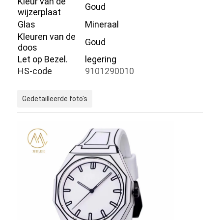
Kleur van de
Goud
wijzerplaat
Glas
Mineraal
Kleuren van de
Goud
doos
Let op Bezel.
legering
HS-code
9101290010
Gedetailleerde foto's
Thuis
Producten
Over Ons