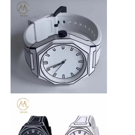
Silicon strap horloge
Lady kwarts horloge
Mensen kwarts horloge
Kwarts licht horloge
Digitaal sporthorloge
Stijlvol paar horloge
Kinderen polshorloge
Watch Spare Parts
Horloge riem onderdelen