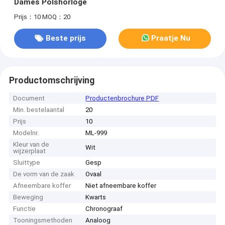
Dames Polshorloge
Prijs：10
MOQ：20
Beste prijs
Praatje Nu
Productomschrijving
Document
Productenbrochure PDF
Min. bestelaantal
20
Prijs
10
Modelnr.
ML-999
Kleur van de
Wit
wijzerplaat
Sluittype
Gesp
De vorm van de zaak
Ovaal
Afneembare koffer
Niet afneembare koffer
Beweging
Kwarts
Functie
Chronograaf
Tooningsmethoden
Analoog