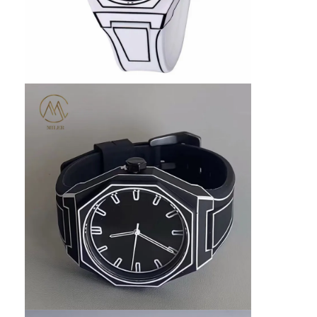
Fabriekstour
Kwaliteitscontrole
Neem contact met ons op
Nieuws
Gevallen
Blog
Kwartspolshorloge
Huidband kwartshorloge
Rems horloge van roestvrij staal