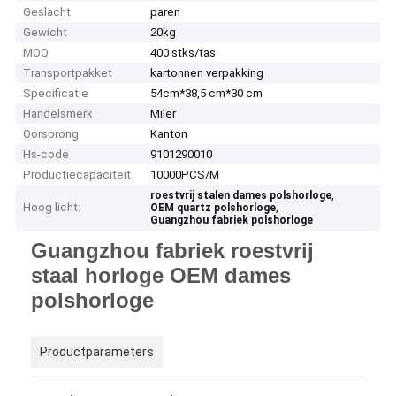
Geslacht
paren
Gewicht
20kg
MOQ
400 stks/tas
Transportpakket
kartonnen verpakking
Specificatie
54cm*38,5 cm*30 cm
Handelsmerk
Miler
Oorsprong
Kanton
Hs-code
9101290010
Productiecapaciteit
10000PCS/M
,
roestvrij stalen dames polshorloge
Hoog licht:
,
OEM quartz polshorloge
Guangzhou fabriek polshorloge
Guangzhou fabriek roestvrij
staal horloge OEM dames
polshorloge
Productparameters