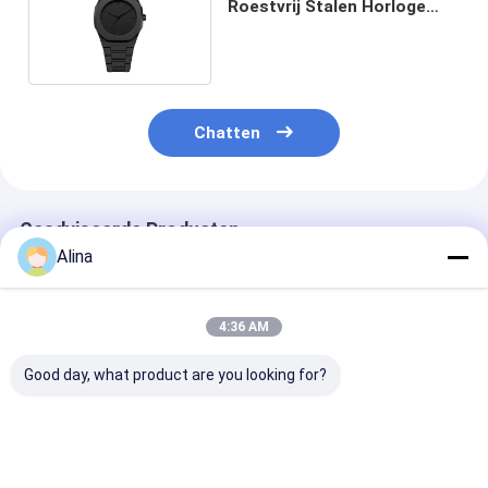
Roestvrij Stalen Horloge
OEM Dames Polshorloge
Chatten
Geadviseerde Producten
Alina
4:36 AM
Good day, what product are you looking for?
30ATM Waterproof
Workable Quartz
Workable OEM
Stainless Steel Strap
Wrist Watch Hook
Quartz Wrist 
Watch Workable
Buckle Minimalist
with Stainless