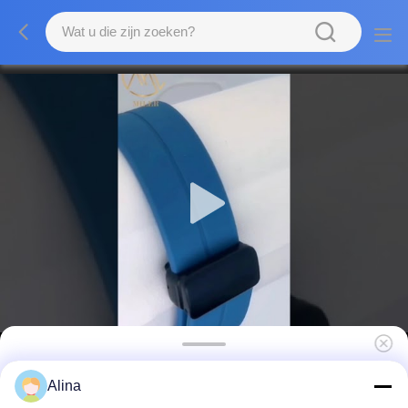
Kwarts polshorloge met lichtgevende
Alina
leerband voor modieuze mannelijke