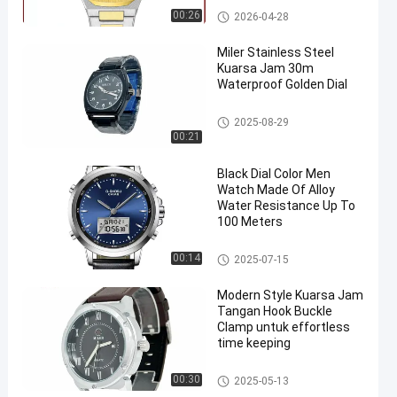
Jam Tangan Kuarsa
00:26
2026-04-28
Miler Stainless Steel
Kuarsa Jam 30m
Waterproof Golden Dial
Jam Tangan Kuarsa
2025-08-29
00:21
Black Dial Color Men
Watch Made Of Alloy
Water Resistance Up To
100 Meters
Jam Tangan Olahraga Digital
00:14
2025-07-15
Modern Style Kuarsa Jam
Tangan Hook Buckle
Clamp untuk effortless
time keeping
Jam Tangan Kuarsa
00:30
2025-05-13