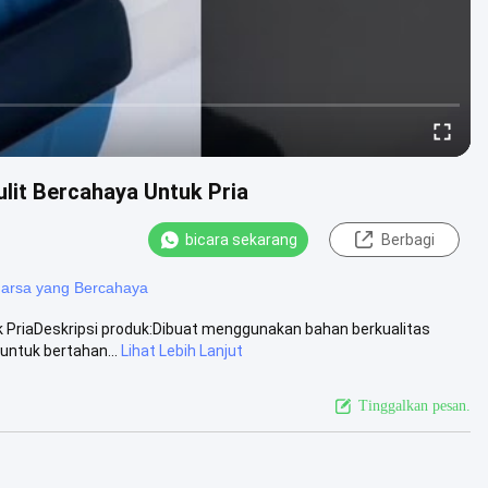
lit Bercahaya Untuk Pria
bicara sekarang
Berbagi
arsa yang Bercahaya
 PriaDeskripsi produk:Dibuat menggunakan bahan berkualitas
untuk bertahan...
Lihat Lebih Lanjut
Tinggalkan pesan.