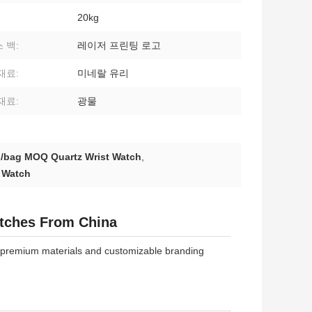
20kg
 백:
레이저 프린팅 로고
재료:
미네랄 유리
재료:
광물
/bag MOQ Quartz Wrist Watch
,
 Watch
tches From China
g premium materials and customizable branding