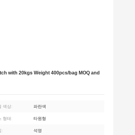
tch with 20kgs Weight 400pcs/bag MOQ and
 색상:
파란색
 형태:
타원형
:
석영