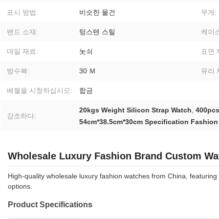
표시 방법:
비슷한 물건
무게:
밴드 소재:
텅스텐 스틸
케이스
데일 재료:
놋쇠
표면 
방수복:
30 Ｍ
유리 
베젤을 시청하십시오:
합금
20kgs Weight Silicon Strap Watch
,
400pcs
강조하다:
54cm*38.5cm*30cm Specification Fashion
Wholesale Luxury Fashion Brand Custom Wa
High-quality wholesale luxury fashion watches from China, featurin
options.
Product Specifications