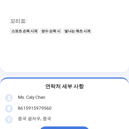
꼬리표:
스포츠 손목 시계
방수 손목 시
빛나는 쿼츠 시계
연락처 세부 사항
Ms. Caly Chan
8615915979560
중국 광저우, 중국