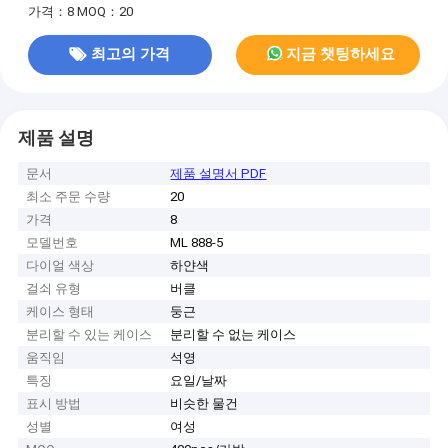
가격：8
MOQ：20
최고의 가격
지금 챗팅하세요
제품 설명
문서
제품 설명서 PDF
최소 주문 수량
20
가격
8
모델번호
ML 888-5
다이얼 색상
하얀색
걸쇠 유형
버클
케이스 형태
둥근
분리할 수 있는 케이스
분리할 수 없는 케이스
움직임
석영
특징
요일/날짜
표시 방법
비슷한 물건
성별
여성