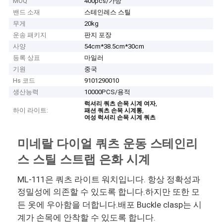
MOQ
400pcs/가방
밴드 소재
스테인레스 스틸
무게
20kg
운송 패키지
판지 포장
사양
54cm*38.5cm*30cm
등록 상표
마일러
기원
중국
Hs 코드
9101290010
생산능력
10000PCS/용적
,
럭셔리 쿼츠 손목 시계 여자
하이 라이트:
,
패션 쿼츠 손목 시계통
여성 럭셔리 손목 시계 쿼츠
미네랄 다이얼 쿼츠 운동 스테인리
스 스틸 스트랩 은화 시계
ML-111은 쿼츠 라이트 워치입니다. 항상 정확성과
정밀성에 의존할 수 있도록 합니다.하지만 또한 모
든 옷에 우아함을 더합니다.배포 Buckle clasp는 시
계가 손목에 안착할 수 있도록 합니다.