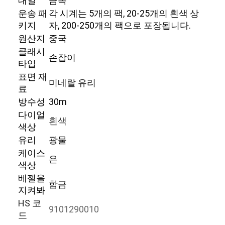
대일
금속
공장 투어
운송 패
각 시계는 5개의 팩, 20-25개의 흰색 상
키지
자, 200-250개의 팩으로 포장됩니다.
품질 관리
원산지
중국
클래시
저희와 연락
손잡이
타입
표면 재
뉴스
미네랄 유리
료
사건
방수성
30m
다이얼
흰색
블로그
색상
유리
광물
케이스
은
색상
석영 손목 시계
베젤을
합금
가죽 스트랩 쿼츠 시계
지켜봐
HS 코
9101290010
스테인레스 스틸 띠 시계
드