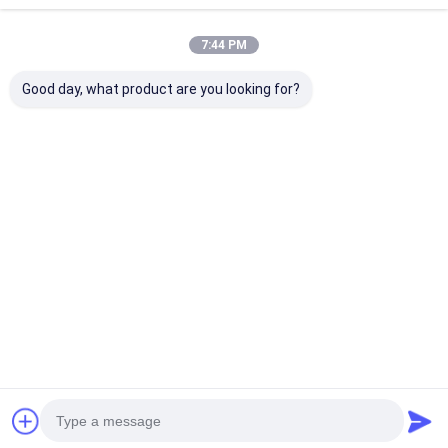
7:44 PM
Good day, what product are you looking for?
30ATM Waterproof
Workable Quartz
Workable OEM
Stainless Steel Strap
Wrist Watch Hook
Quartz Wrist 
Watch Workable
Buckle Minimalist
with Stainless
OEM LOGO
Design Comfortable
Strap Watch
Customizable Logo
Fit Suitable
최고의 가격
최고의 가격
최고의 
Desktop Site
홈
사이트맵
연락처
사이트맵
개인 정보 정책
품질
석영 손목 시계
중국 공장.Copyright © 2026 Guangzhou Miler
Watch Co., Ltd. All Rights Reserved.