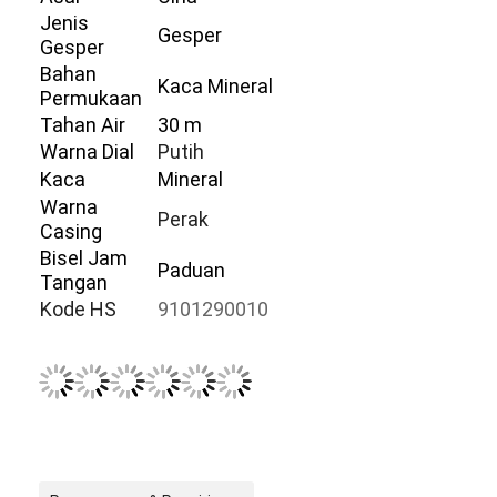
Jam tangan dengan tali silikon
Jenis
Gesper
Gesper
Lady Kuarsa Jam
Bahan
Kaca Mineral
Permukaan
Pria Kuarsa Watch
Tahan Air
30 m
Warna Dial
Putih
Jam tangan quartz ringan
Kaca
Mineral
Warna
Jam Tangan Olahraga Digital
Perak
Casing
Bisel Jam
Jam Tangan Pasangan yang Bergaya
Paduan
Tangan
Kode HS
9101290010
Jam Tangan Anak-anak
Watch Spare Parts
Suku Cadang Tali Jam Tangan