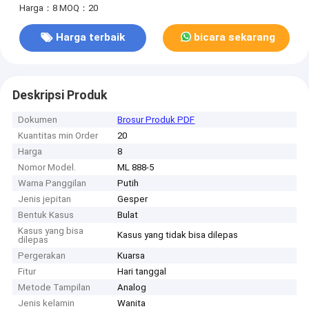
Harga：8
MOQ：20
Harga terbaik
bicara sekarang
Deskripsi Produk
Dokumen
Brosur Produk PDF
Kuantitas min Order
20
Harga
8
Nomor Model.
ML 888-5
Warna Panggilan
Putih
Jenis jepitan
Gesper
Bentuk Kasus
Bulat
Kasus yang bisa
Kasus yang tidak bisa dilepas
dilepas
Pergerakan
Kuarsa
Fitur
Hari tanggal
Metode Tampilan
Analog
Jenis kelamin
Wanita