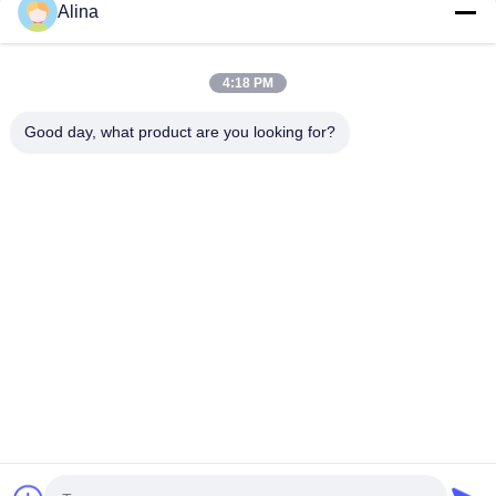
Alina
Kategorilerimiz
4:18 PM
Good day, what product are you looking for?
Kuvars Bilek İzle
Deri Kayışlı Kuvars
Paslanmaz çeli
Saat
kayışlı saat
Ana
Hakkımızda
Bize
Desktop
sayfa
ulaşın
Site
Site Haritası
Gizlilik Politikası
Kalite
Kuvars Bilek İzle
Çin fabrikası.Copyright © 2026 Guangzhou
Miler Watch Co., Ltd. All Rights Reserved.