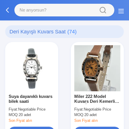
Deri Kayışlı Kuvars Saat
(74)
Suya dayanıklı kuvars
Miler 222 Model
bilek saati
Kuvars Deri Kemerli
Saat Özel Logo ile
Fiyat:
Negotiable Price
Fiyat:
Negotiable Price
MOQ:
20 adet
MOQ:
20 adet
Son Fiyat alın
Son Fiyat alın