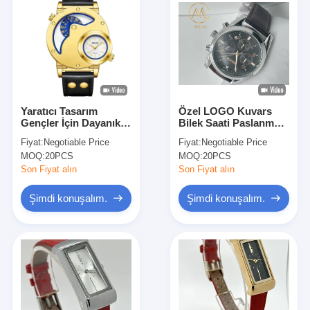
Yaratıcı Tasarım
Özel LOGO Kuvars
Gençler İçin Dayanıklı
Bilek Saati Paslanmaz
Denim Deri Kemerli
Çelik Saat Hanımlar
Fiyat:
Negotiable Price
Fiyat:
Negotiable Price
Kuvars Saat
Erkekler Lüks Kuvars
MOQ:
20PCS
MOQ:
20PCS
Bilek
Son Fiyat alın
Son Fiyat alın
Şimdi konuşalım.
Şimdi konuşalım.
Evde
Ürün
Hakkımızda