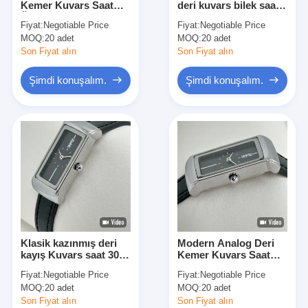
Kemer Kuvars Saat
deri kuvars bilek saati
Silikon Kemerli Saat
Özel Paketleme ile
18-45 yaş arasında
Fiyat:
Negotiable Price
Fiyat:
Negotiable Price
MOQ:
Kadın Kuvars Saati
20 adet
MOQ:
20 adet
Son Fiyat alın
Son Fiyat alın
Erkek Kuvars Saati
Şimdi konuşalım.
Şimdi konuşalım.
Kuvars ışık saati
Dijital Spor Saati
Şık Çift Saat
Çocuklar Bilek Saati
Watch yedek parçaları
Klasik kazınmış deri
Modern Analog Deri
Saat Kayışı Yedek Parçaları
kayış Kuvars saat 30
Kemer Kuvars Saat
metre su direnci
Deri Band Kuvars
Fiyat:
Negotiable Price
Fiyat:
Negotiable Price
Bilek Saatleri
MOQ:
20 adet
MOQ:
20 adet
Son Fiyat alın
Son Fiyat alın