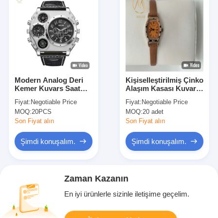
Modern Analog Deri
Kişiselleştirilmiş Çinko
Kemer Kuvars Saat
Alaşım Kasası Kuvars
Deri Band Kuvars
Saat Kişiselleştirilmiş
Fiyat:
Negotiable Price
Fiyat:
Negotiable Price
Bilek Saatleri
Deri Kemer Kol saat
MOQ:
20PCS
MOQ:
20 adet
Son Fiyat alın
Son Fiyat alın
Şimdi konuşalım.
Şimdi konuşalım.
Zaman Kazanın
En iyi ürünlerle sizinle iletişime geçelim.