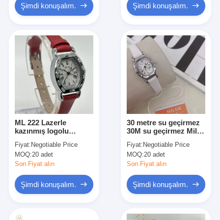
Şimdi konuşalım.
Şimdi konuşalım.
ML 222 Lazerle
30 metre su geçirmez
kazınmış logolu
30M su geçirmez Miler
popüler özel deri
Kuvars Saati
Fiyat:
Negotiable Price
Fiyat:
Negotiable Price
kemerli saat
MOQ:
20 adet
MOQ:
20 adet
Son Fiyat alın
Son Fiyat alın
Şimdi konuşalım.
Şimdi konuşalım.