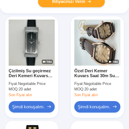
İhtiyacınızı Verin
Çizilmiş Su geçirmez
Özel Deri Kemer
Deri Kemeri Kuvars
Kuvars Saat 30m Su
Saat Modern Lüks Şık
geçirmez Kuvars Bilek
Fiyat:
Negotiable Price
Fiyat:
Negotiable Price
Saat
Saati
MOQ:
20 adet
MOQ:
20 adet
Son Fiyat alın
Son Fiyat alın
Şimdi konuşalım.
Şimdi konuşalım.