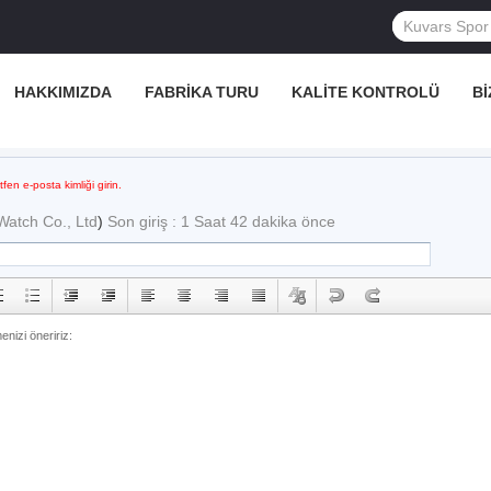
HAKKIMIZDA
FABRIKA TURU
KALITE KONTROLÜ
BI
tfen e-posta kimliği girin.
atch Co., Ltd
)
Son giriş : 1 Saat 42 dakika önce