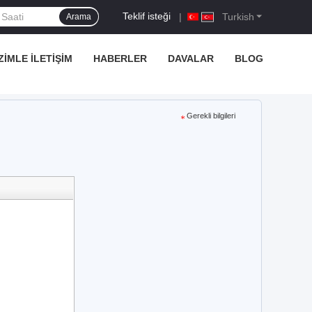
Teklif isteği
|
Turkish
Arama
ZIMLE İLETIŞIM
HABERLER
DAVALAR
BLOG
Gerekli bilgileri