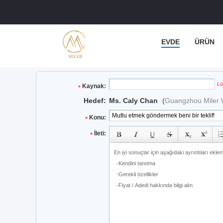
EVDE
ÜRÜN
Lü
Kaynak:
Hedef:
Ms. Caly Chan
(
Guangzhou Miler W
Konu:
İleti: