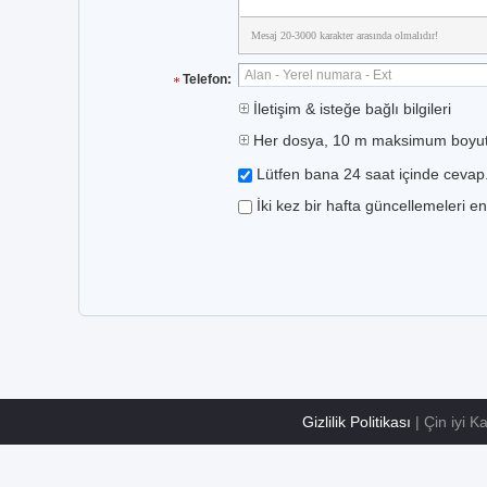
Mesaj 20-3000 karakter arasında olmalıdır!
Telefon:
İletişim & isteğe bağlı bilgileri
Her dosya, 10 m maksimum boyut
Lütfen bana 24 saat içinde cevap
İki kez bir hafta güncellemeleri en
Gizlilik Politikası
| Çin iyi Ka