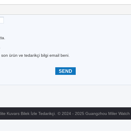
ta.
.
 son ürün ve tedarikçi bilgi email beni.
lite Kuvars Bilek İzle Tedarikçi.
© 2024 - 2025 Guangzhou Miler Watch Co