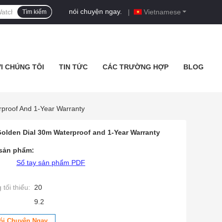
nói chuyện ngay.
|
Vietnamese
Tìm kiếm
ỚI CHÚNG TÔI
TIN TỨC
CÁC TRƯỜNG HỢP
BLOG
proof And 1-Year Warranty
olden Dial 30m Waterproof and 1-Year Warranty
 sản phẩm:
Sổ tay sản phẩm PDF
tối thiểu:
20
9.2
ói Chuyện Ngay.