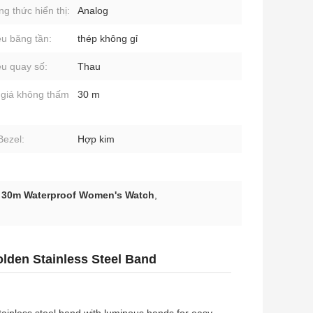
g thức hiển thị:
Analog
ệu băng tần:
thép không gỉ
iệu quay số:
Thau
giá không thấm
30 m
ezel:
Hợp kim
,
30m Waterproof Women's Watch
,
lden Stainless Steel Band