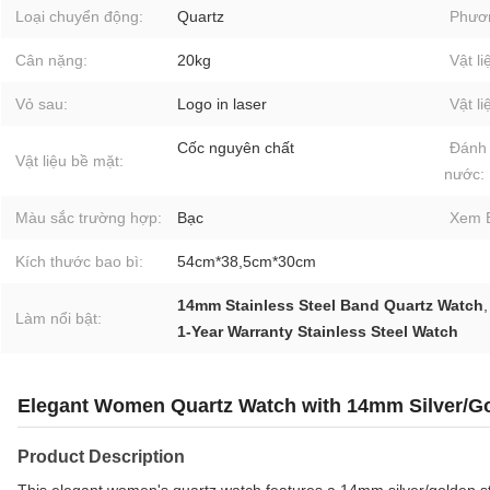
Loại chuyển động:
Quartz
Phươn
Cân nặng:
20kg
Vật li
Vỏ sau:
Logo in laser
Vật l
Cốc nguyên chất
Đánh 
Vật liệu bề mặt:
nước:
Màu sắc trường hợp:
Bạc
Xem B
Kích thước bao bì:
54cm*38,5cm*30cm
14mm Stainless Steel Band Quartz Watch
Làm nổi bật:
1-Year Warranty Stainless Steel Watch
Elegant Women Quartz Watch with 14mm Silver/Go
Product Description