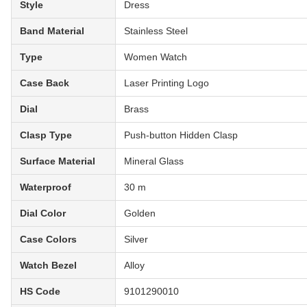
Style
Dress
Band Material
Stainless Steel
Type
Women Watch
Case Back
Laser Printing Logo
Dial
Brass
Clasp Type
Push-button Hidden Clasp
Surface Material
Mineral Glass
Waterproof
30 m
Dial Color
Golden
Case Colors
Silver
Watch Bezel
Alloy
HS Code
9101290010