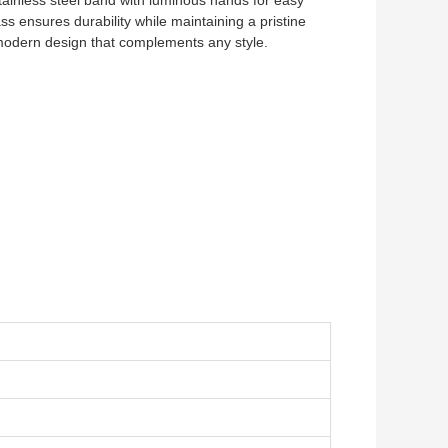
ainless steel band with luminous hands for easy
ass ensures durability while maintaining a pristine
k modern design that complements any style.