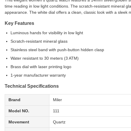
This elegant women's quartz watch features a 14mm silver/golden st
time reading in low light conditions. The scratch-resistant mineral gl
appearance. The white dial offers a clean, classic look with a slee
Key Features
Luminous hands for visibility in low light
Scratch-resistant mineral glass
Stainless steel band with push-button hidden clasp
Water resistant to 30 meters (3 ATM)
Brass dial with laser printing logo
1-year manufacturer warranty
Technical Specifications
Brand
Miler
Model NO.
111
Movement
Quartz