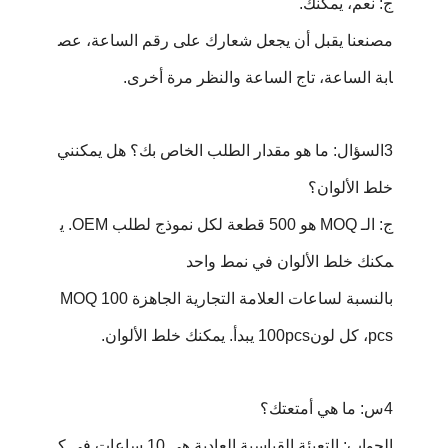
ج: نعم، يمكنك.
مصنعنا يقبل أن يجعل شعارك على رقم الساعة، عص
ابة الساعة، تاج الساعة والنظر مرة أخرى.
3السؤال: ما هو مقدار الطلب الخاص بك؟ هل يمكنني
خلط الألوان؟
ج: الـ MOQ هو 500 قطعة لكل نموذج لطلب OEM. ي
مكنك خلط الألوان في نمط واحد
بالنسبة لساعات العلامة التجارية الجاهزة MOQ 100
pcs، كل لون100pcs يبدأ. يمكنك خلط الألوان.
4س: ما هي أمتعتك؟
الجواب: التعبئة القياسية العادية هي 10 ساعات في ك