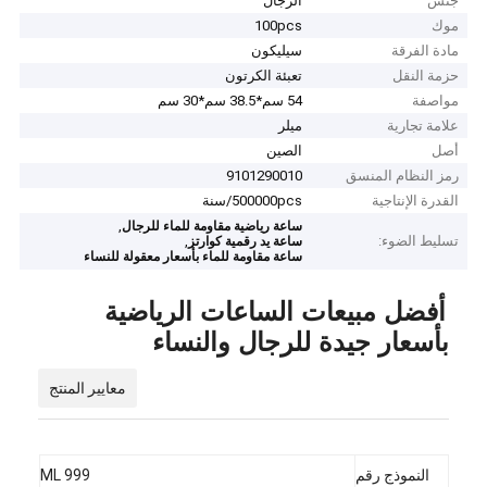
جنس
الرجال
موك
100pcs
مادة الفرقة
سيليكون
حزمة النقل
تعبئة الكرتون
مواصفة
54 سم*38.5 سم*30 سم
علامة تجارية
ميلر
أصل
الصين
رمز النظام المنسق
9101290010
القدرة الإنتاجية
500000pcs/سنة
,
ساعة رياضية مقاومة للماء للرجال
تسليط الضوء:
,
ساعة يد رقمية كوارتز
ساعة مقاومة للماء بأسعار معقولة للنساء
أفضل مبيعات الساعات الرياضية
بأسعار جيدة للرجال والنساء
معايير المنتج
النموذج رقم
ML 999