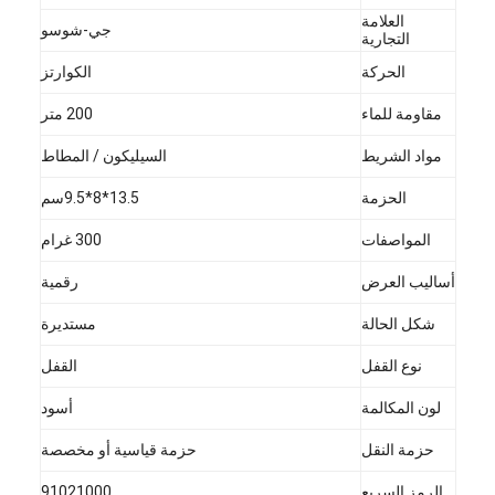
العلامة
جي-شوسو
التجارية
الحركة
الكوارتز
مقاومة للماء
200 متر
مواد الشريط
السيليكون / المطاط
الحزمة
13.5*8*9.5سم
المواصفات
300 غرام
أساليب العرض
رقمية
شكل الحالة
مستديرة
نوع القفل
القفل
لون المكالمة
أسود
حزمة النقل
حزمة قياسية أو مخصصة
الرمز السريع
91021000