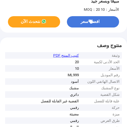
مبيعًا وبسعر جيد
الأسعار：10
MOQ：20
افضل سعر
نتحدث الآن
منتوج وصف
وثيقة
كتيب المنتج PDF
الحد الأدنى لكمية
20
الأسعار
10
رقم الموديل
ML999
الاتصال الهاتفي اللون
أسود
نوع المشبك
مشبك
شكل القضية
دائري
علبة قابلة للفصل
القضية غير القابلة للفصل
حركة
رقمي
ميزة
مضيئة
طرق العرض
رقمي