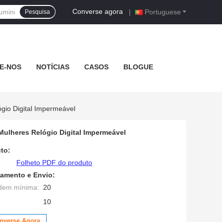
Converse agora
|
Portuguese
Pesquisa
E-NOS
NOTÍCIAS
CASOS
BLOGUE
io Digital Impermeável
ulheres Relógio Digital Impermeável
to:
Folheto PDF do produto
amento e Envio:
dem mínima:
20
10
nverse Agora