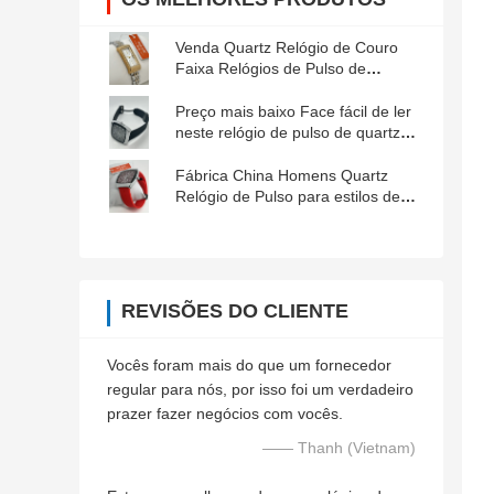
Venda Quartz Relógio de Couro
Faixa Relógios de Pulso de
Mulheres de Guangzhou
Preço mais baixo Face fácil de ler
neste relógio de pulso de quartzo
masculino para condições de
pouca luz
Fábrica China Homens Quartz
Relógio de Pulso para estilos de
vida ativos
REVISÕES DO CLIENTE
Vocês foram mais do que um fornecedor
regular para nós, por isso foi um verdadeiro
prazer fazer negócios com vocês.
—— Thanh (Vietnam)