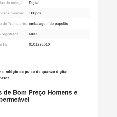
os de exibição:
Digital
idade mínima:
100pcs
e de Transporte:
embalagem de papelão
 registrada:
Miler
o Hs:
9101290010
ns
,
relógio de pulso de quartzo digital
,
lheres
os de Bom Preço Homens e
mpermeável