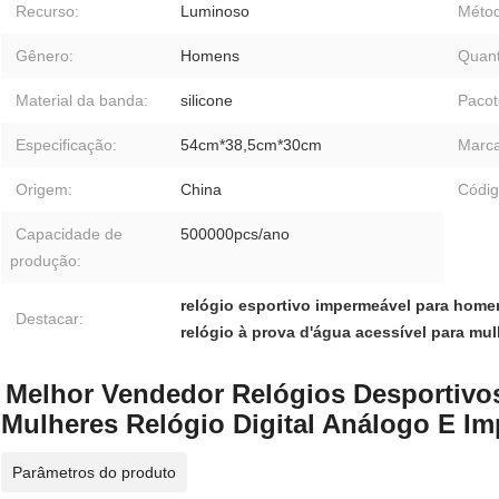
Recurso:
Luminoso
Métod
Gênero:
Homens
Quant
Material da banda:
silicone
Pacot
Especificação:
54cm*38,5cm*30cm
Marca
Origem:
China
Códig
Capacidade de
500000pcs/ano
produção:
relógio esportivo impermeável para home
Destacar:
relógio à prova d'água acessível para mu
Melhor Vendedor Relógios Desportiv
Mulheres Relógio Digital Análogo E I
Parâmetros do produto