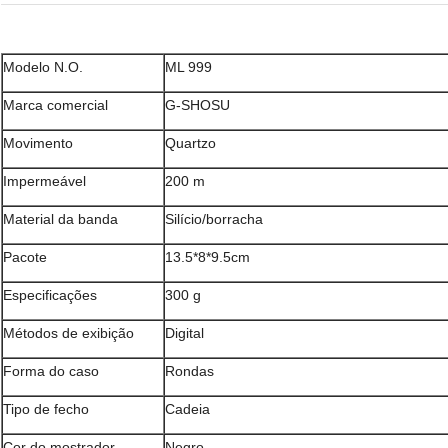
Modelo N.O.
ML 999
Marca comercial
G-SHOSU
Movimento
Quartzo
Impermeável
200 m
Material da banda
Silício/borracha
Pacote
13.5*8*9.5cm
Especificações
300 g
Métodos de exibição
Digital
Forma do caso
Rondas
Tipo de fecho
Cadeia
Cor do mostrador
Negro