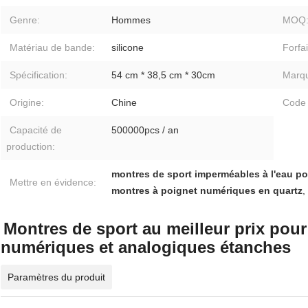
Genre:
Hommes
MOQ
Matériau de bande:
silicone
Forfai
Spécification:
54 cm * 38,5 cm * 30cm
Marq
Origine:
Chine
Code
Capacité de
500000pcs / an
production:
montres de sport imperméables à l'eau 
Mettre en évidence:
montres à poignet numériques en quartz
,
Montres de sport au meilleur prix po
numériques et analogiques étanches
Paramètres du produit