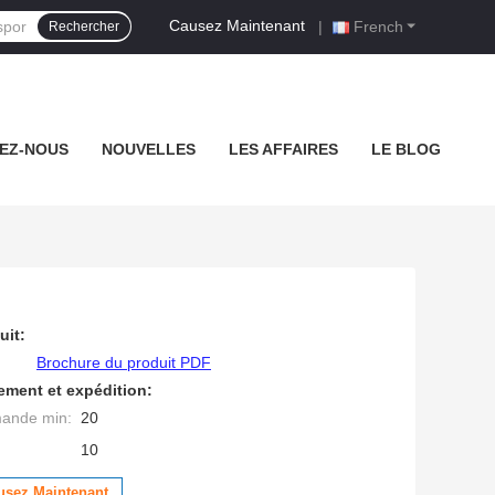
Causez Maintenant
|
French
Rechercher
EZ-NOUS
NOUVELLES
LES AFFAIRES
LE BLOG
uit:
Brochure du produit PDF
ement et expédition:
mande min:
20
10
usez Maintenant