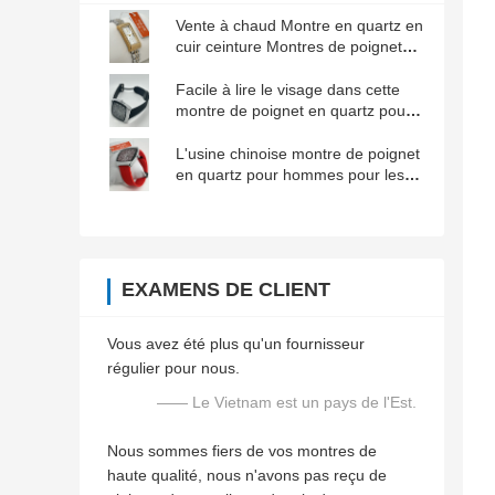
Vente à chaud Montre en quartz en
cuir ceinture Montres de poignet
pour femmes de Guangzhou
Facile à lire le visage dans cette
montre de poignet en quartz pour
hommes pour les conditions de
faible luminosité
L'usine chinoise montre de poignet
en quartz pour hommes pour les
modes de vie actifs
EXAMENS DE CLIENT
Vous avez été plus qu'un fournisseur
régulier pour nous.
—— Le Vietnam est un pays de l'Est.
Nous sommes fiers de vos montres de
haute qualité, nous n'avons pas reçu de