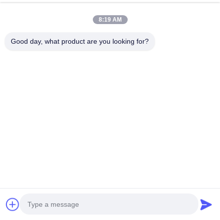
এখন চ্যাট করুন
অনুসন্ধান পাঠান
8:19 AM
#
কোয়ার্টজ হাতঘড়ি
#
পুরুষ কোয়ার্টজ ঘড়ি
#
মেটাল স্ট্র্যাপ কোয়ার্টজ ওয়াচ
Good day, what product are you looking for?
স্টেইনলেস স্টীল স্ট্র্যাপ ঘড়ি
2025-03-24
28 মতামত
কারখানার পাইকারি স্টেইনলেস স্টীল স্ট্র্যাপ সহ ন্যূনতম মানের কোয়ার্টজ আঙ্গুল ঘড়ি পণ্যের বর্ণনাঃ এই ঘড়ির একটি
উল্লেখযোগ্য বৈশিষ্ট্য হল এটি ৩০ মিটার পর্যন্ত জল প্রতিরোধী, যা এটিকে সাঁতার কাটতে বা স্নো...
আরও দেখুন
দর্শনার্থীর বার্তা
মেসেজ রেখে যান
এখনো জনসমক্ষে কোন মন্তব্য নেই