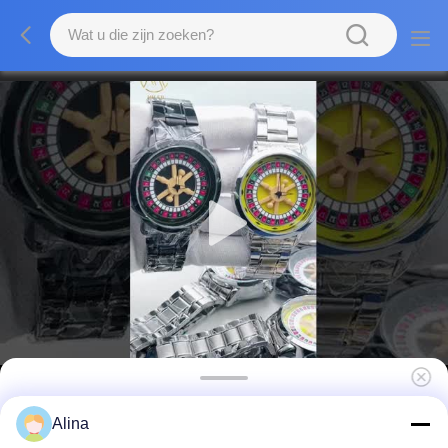
Fabriek Groothandel Kleurrijke draaitafel
Alina
Modehorloge Met roestvrijstalen riem