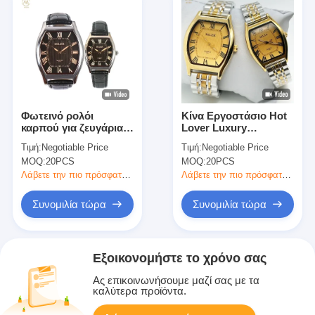
Φωτεινό ρολόι
Κίνα Εργοστάσιο Hot
καρπού για ζευγάρια
Lover Luxury
με γνήσιο δερμάτινο
Business Ατσάλι
Τιμή:
Negotiable Price
Τιμή:
Negotiable Price
ιμάντα
Χρυσό Κλασικό
MOQ:
20PCS
MOQ:
20PCS
Αδιάβροχο Ζευγάρι
Ρολόι
Λάβετε την πιο πρόσφατη τιμή
Λάβετε την πιο πρόσφατη τιμή
Συνομιλία τώρα
Συνομιλία τώρα
Εξοικονομήστε το χρόνο σας
Ας επικοινωνήσουμε μαζί σας με τα
καλύτερα προϊόντα.