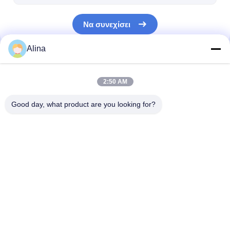
Να συνεχίσει
Alina
Οι Κατηγορίες Μας
2:50 AM
Good day, what product are you looking for?
Χαλαζίας Wristwatch
Δερμάτινο ρολόι από
Ατσάλινο ρολόι
χαλαζία
ζώνη
Αρχική
Περίπου
επαφή
Desktop
Σελίδα
εμείς
Site
Sitemap
Πολιτική μυστικότητας