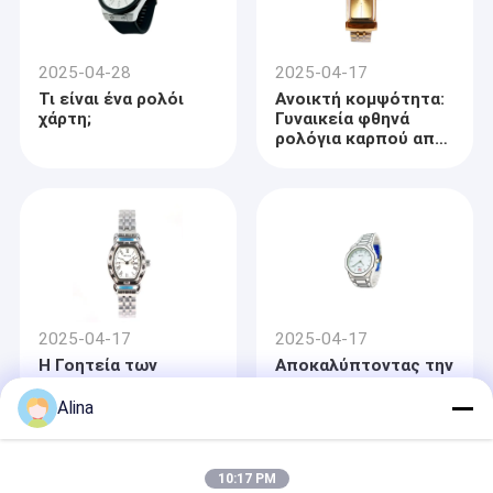
2025-04-28
2025-04-17
Τι είναι ένα ρολόι
Ανοικτή κομψότητα:
χάρτη;
Γυναικεία φθηνά
ρολόγια καρπού από
χαλαζία
2025-04-17
2025-04-17
Η Γοητεία των
Αποκαλύπτοντας την
γυναικείων ρολογιών
γοητεία των
καρπού: Στυλ και
πολυτελών ανδρικών
Alina
ακρίβεια
ρολογιών καρπού
10:17 PM