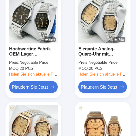
Hochwertige Fabrik
Elegante Analog-
OEM Lager
Quarz-Uhr mit
Luxuslegierung Paar
Edelstahlgehäuse und
Preis:
Negotiable Price
Preis:
Negotiable Price
Set Armbanduhr
Buckel-Gurt
MOQ:
20 PCS
MOQ:
20 PCS
Holen Sie sich aktuelle Preis
Holen Sie sich aktuelle Preis
Plaudern Sie Jetzt
Plaudern Sie Jetzt
Heim
Produkte
Über uns