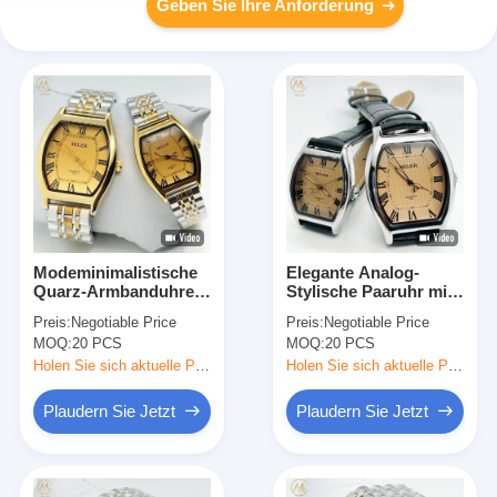
Geben Sie Ihre Anforderung
Modeminimalistische
Elegante Analog-
Quarz-Armbanduhren
Stylische Paaruhr mit
für Männer und
40mm Dial Leuchtstoff
Preis:
Negotiable Price
Preis:
Negotiable Price
Frauen 30m
und Lederband
MOQ:
20 PCS
MOQ:
20 PCS
wasserdicht
Holen Sie sich aktuelle Preis
Holen Sie sich aktuelle Preis
Plaudern Sie Jetzt
Plaudern Sie Jetzt