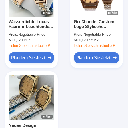
Werksbesichtigung
Qualitätskontrolle
Wasserdichte Luxus-
Großhandel Custom
Paaruhr Leuchtende
Logo Stylische
Kontaktieren Sie uns
Quarzuhr aus
Paaruhr Edelstahl
Preis:
Negotiable Price
Preis:
Negotiable Price
Edelstahl
Mode Quarzuhr
MOQ:
20 PCS
MOQ:
20 Stück
Neuigkeiten
Holen Sie sich aktuelle Preis
Holen Sie sich aktuelle Preis
Fälle
Plaudern Sie Jetzt
Plaudern Sie Jetzt
Blog
Quarz-Armbanduhr
Lederbandquarzuhr
Uhren aus Edelstahl
Neues Design