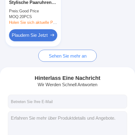
Stylische Paaruhren
Silikonbanduhr
Edelstahlgurt mit
Preis:
Good Price
spezieller Funktion
MOQ:
Lady Quarzuhr
20PCS
Holen Sie sich aktuelle Preis
Männerquarzuhren
Plaudern Sie Jetzt
Quarz-Leuchtturm
Sehen Sie mehr an
Digitale Sportuhren
Stylische Paaruhr
Hinterlass Eine Nachricht
Kinder Armbanduhr
Wir Werden Schnell Antworten
Watch Ersatzteile
Watch-Gürtel Ersatzteile