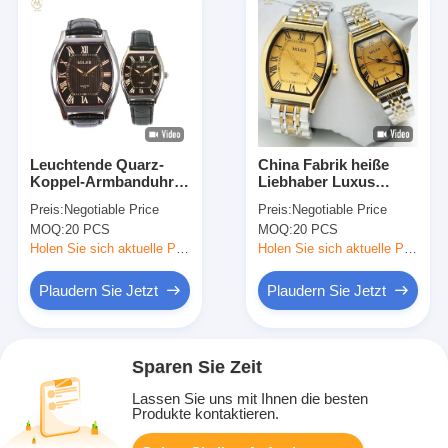
Leuchtende Quarz-
China Fabrik heiße
Koppel-Armbanduhr
Liebhaber Luxus
mit echtem Lederband
Geschäft Edelstahl
Preis:
Negotiable Price
Preis:
Negotiable Price
Gold Classic
MOQ:
20 PCS
MOQ:
20 PCS
wasserdichte Paaruhr
Holen Sie sich aktuelle Preis
Holen Sie sich aktuelle Preis
Plaudern Sie Jetzt
Plaudern Sie Jetzt
Sparen Sie Zeit
Lassen Sie uns mit Ihnen die besten
Produkte kontaktieren.