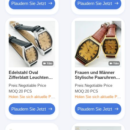
Plaudern Sie Jetzt
Plaudern Sie Jetzt
Edelstahl Oval
Frauen und Männer
Zifferblatt Leuchtende
Stylische Paaruhren
Paar Armbanduhr 30m
Luxus Mode
Preis:
Negotiable Price
Preis:
Negotiable Price
wasserdicht
Quarzuhren
MOQ:
20 PCS
MOQ:
20 PCS
Holen Sie sich aktuelle Preis
Holen Sie sich aktuelle Preis
Plaudern Sie Jetzt
Plaudern Sie Jetzt