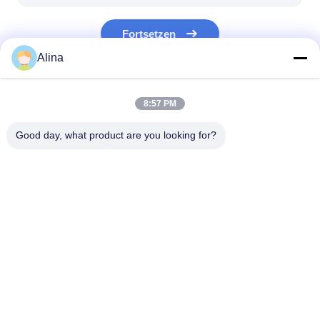
Fortsetzen
Alina
Unsere Kategorien
8:57 PM
Good day, what product are you looking for?
Quarz-Armbanduhr
Lederbandquarzuhr
Uhren aus Edel
Startseite
Über uns
Kontakt
Desktop Site
Sitemap
Privacy policy