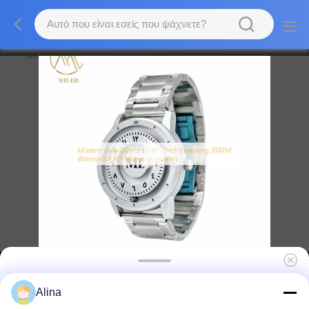
Κουάρτζινο ρολόι χεριού με έντυπο
Alina
εκτύπωσης λέιζερ