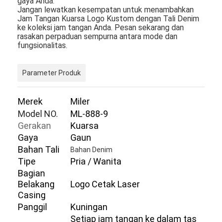
gaya Anda.
Jangan lewatkan kesempatan untuk menambahkan
Jam Tangan Kuarsa Logo Kustom dengan Tali Denim
ke koleksi jam tangan Anda. Pesan sekarang dan
rasakan perpaduan sempurna antara mode dan
fungsionalitas.
Parameter Produk
Merek
Miler
Model NO.
ML-888-9
Gerakan
Kuarsa
Gaya
Gaun
Bahan Tali
Bahan Denim
Tipe
Pria / Wanita
Beranda
Bagian
Belakang
Logo Cetak Laser
Produk
Casing
Panggil
Kuningan
Tentang Kami
Setiap jam tangan ke dalam tas