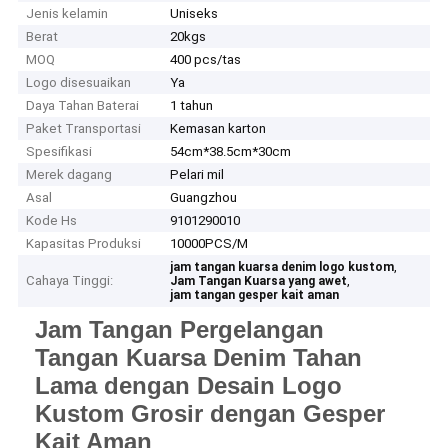
Jenis kelamin
Uniseks
Berat
20kgs
MOQ
400 pcs/tas
Logo disesuaikan
Ya
Daya Tahan Baterai
1 tahun
Paket Transportasi
Kemasan karton
Spesifikasi
54cm*38.5cm*30cm
Merek dagang
Pelari mil
Asal
Guangzhou
Kode Hs
9101290010
Kapasitas Produksi
10000PCS/M
,
jam tangan kuarsa denim logo kustom
Cahaya Tinggi:
,
Jam Tangan Kuarsa yang awet
jam tangan gesper kait aman
Jam Tangan Pergelangan
Tangan Kuarsa Denim Tahan
Lama dengan Desain Logo
Kustom Grosir dengan Gesper
Kait Aman