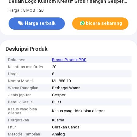
Desain Logo Kustom Kreatif Grosir dengan Gesper
Kait Aman
Harga：8
MOQ：20
Harga terbaik
bicara sekarang
Deskripsi Produk
Dokumen
Brosur Produk PDF
Kuantitas min Order
20
Harga
8
Nomor Model.
ML-888-10
Warna Panggilan
Berbagai Warna
Jenis jepitan
Gesper
Bentuk Kasus
Bulat
Kasus yang bisa
Kasus yang tidak bisa dilepas
dilepas
Pergerakan
Kuarsa
Fitur
Gerakan Ganda
Metode Tampilan
Analog