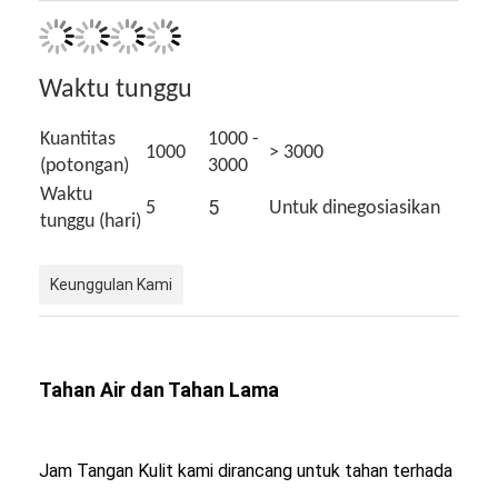
Jam tangan dengan tali silikon
Lady Kuarsa Jam
Waktu tunggu
Pria Kuarsa Watch
Kuantitas
1000 -
1000
> 3000
Jam tangan quartz ringan
(potongan)
3000
Waktu
5
5
Untuk dinegosiasikan
Jam Tangan Olahraga Digital
tunggu (hari)
Jam Tangan Pasangan yang Bergaya
Keunggulan Kami
Jam Tangan Anak-anak
Watch Spare Parts
Tahan Air dan Tahan Lama
Suku Cadang Tali Jam Tangan
Jam Tangan Kulit kami dirancang untuk tahan terhada