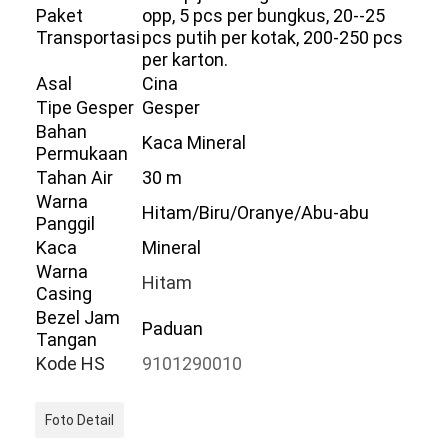
Paket
opp, 5 pcs per bungkus, 20--25
Tur Pabrik
Transportasi
pcs putih per kotak, 200-250 pcs
per karton.
Kontrol kualitas
Asal
Cina
Tipe Gesper
Gesper
Hubungi Kami
Bahan
Kaca Mineral
Berita
Permukaan
Tahan Air
30 m
Kasus
Warna
Hitam/Biru/Oranye/Abu-abu
Panggil
Blog
Kaca
Mineral
Warna
Hitam
Casing
Bezel Jam
Paduan
Jam Tangan Kuarsa
Tangan
Kode HS
9101290010
Jam Tangan Kuarsa Tali Kulit
Jam tangan dengan tali stainless steel
Foto Detail