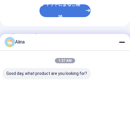
チャットによるご相
談
推薦されたプロダクト
Alina
1:37 AM
Good day, what product are you looking for?
カスタマイズされた
スポーツウォッチ クォ
ブルー シリコ
LOGO シリコンストラ
ーツ腕時計 シリコンウ
ップ クォーツ
ップ時計 丸いダイヤル
ォッチ スタイリッシュ
メント・ラウン
形とレーザー印刷 ロゴ
耐久性 快適 ビジネス
イヤル付き 時計
ケースバック 意識のた
カジュアル アウトドア
ス・ウェア・ア
ベストプライス
ベストプライス
ベストプラ
めに設計
アクティビティに最適
ア・スポーツ 