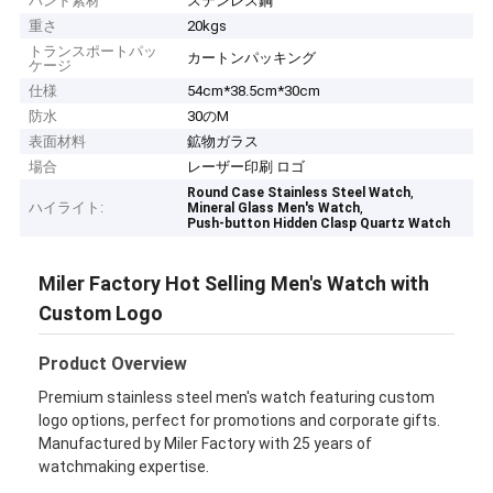
バンド素材
ステンレス鋼
重さ
20kgs
トランスポートパッ
カートンパッキング
ケージ
仕様
54cm*38.5cm*30cm
防水
30のM
表面材料
鉱物ガラス
場合
レーザー印刷 ロゴ
,
Round Case Stainless Steel Watch
ハイライト:
,
Mineral Glass Men's Watch
Push-button Hidden Clasp Quartz Watch
Miler Factory Hot Selling Men's Watch with
Custom Logo
Product Overview
Premium stainless steel men's watch featuring custom
logo options, perfect for promotions and corporate gifts.
Manufactured by Miler Factory with 25 years of
watchmaking expertise.