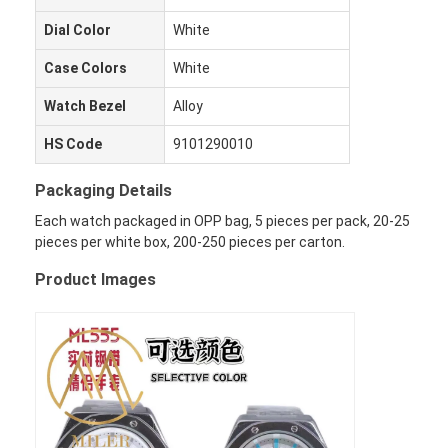
Dial Color
White
Case Colors
White
Watch Bezel
Alloy
HS Code
9101290010
Packaging Details
Each watch packaged in OPP bag, 5 pieces per pack, 20-25
pieces per white box, 200-250 pieces per carton.
Product Images
家へ
製品
わたしたち に つい て