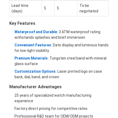
Lead time
To be
5
5
(days)
negotiated
Key Features
Waterproof and Durable:
3 ATM waterproof rating
withstands splashes and brief immersion
Convenient Features:
Date display and luminous hands
for low-light visibility
Premium Materials:
Tungsten steel band with mineral
glass surface
Customization Options:
Laser printed logo on case
back, dial, band, and crown
Manufacturer Advantages
25 years of specialized watch manufacturing
experience
Factory direct pricing for competitive rates
Professional R&D team for OEM/ODM projects