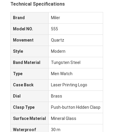
Technical Specifications
Brand
Miler
Model NO.
555
Movement
Quartz
Style
Modern
Band Material
Tungsten Steel
Type
Men Watch
Case Back
Laser Printing Logo
Dial
Brass
Clasp Type
Push-button Hidden Clasp
Surface Material
Mineral Glass
Waterproof
30 m