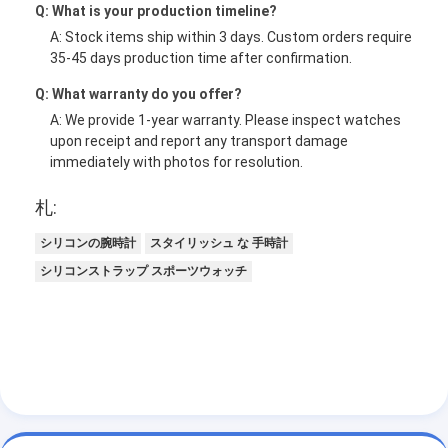
Q: What is your production timeline?
A: Stock items ship within 3 days. Custom orders require
35-45 days production time after confirmation.
Q: What warranty do you offer?
A: We provide 1-year warranty. Please inspect watches
upon receipt and report any transport damage
immediately with photos for resolution.
札:
シリコンの腕時計
スタイリッシュ な 手時計
シリコンストラップ スポーツウォッチ