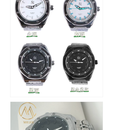
工場 ツアー
品質管理
連絡 ください
ニュース
事件
ブログ
水晶腕時計
革帯 クォーツ 時計
ステンレス 鋼 の ストラップ 時計