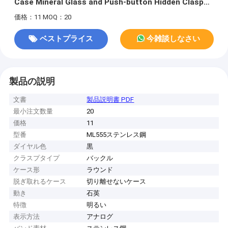
Case Mineral Glass and Push-button Hidden Clasp
for Men
価格：11
MOQ：20
ベストプライス
今雑談しなさい
製品の説明
文書
製品説明書 PDF
最小注文数量
20
価格
11
型番
ML555ステンレス鋼
ダイヤル色
黒
クラスプタイプ
バックル
ケース形
ラウンド
脱ぎ取れるケース
切り離せないケース
動き
石英
特徴
明るい
表示方法
アナログ