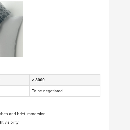
0
> 3000
To be negotiated
shes and brief immersion
 visibility