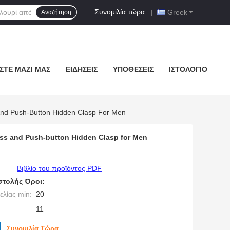
Συνομιλία τώρα
|
Greek
Αναζήτηση
ΣΤΕ ΜΑΖΊ ΜΑΣ
ΕΙΔΉΣΕΙΣ
ΥΠΟΘΈΣΕΙΣ
ΙΣΤΟΛΌΓΙΟ
And Push-Button Hidden Clasp For Men
ass and Push-button Hidden Clasp for Men
Βιβλίο του προϊόντος PDF
τολής Όροι:
λίας min:
20
11
Συνομιλία Τώρα