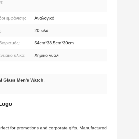
η:
οι εμφάνισης:
Αναλογικό
:
20 κιλά
ιορισμός:
54cm*38.5cm*30cm
νειακό υλικό:
Χημικό γυαλί
al Glass Men's Watch
,
 Logo
rfect for promotions and corporate gifts. Manufactured