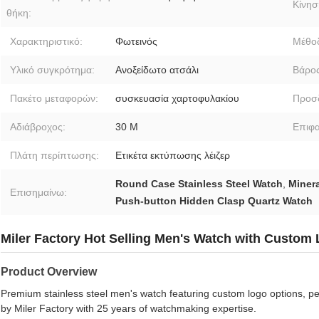
Κίνησ
θήκη:
Χαρακτηριστικό:
Φωτεινός
Μέθοδ
Υλικό συγκρότημα:
Ανοξείδωτο ατσάλι
Βάρος
Πακέτο μεταφορών:
συσκευασία χαρτοφυλακίου
Προσδ
Αδιάβροχος:
30 Μ
Επιφα
Πλάτη περίπτωσης:
Ετικέτα εκτύπωσης λέιζερ
Round Case Stainless Steel Watch
,
Miner
Επισημαίνω:
Push-button Hidden Clasp Quartz Watch
Miler Factory Hot Selling Men's Watch with Custom
Product Overview
Premium stainless steel men's watch featuring custom logo options, pe
by Miler Factory with 25 years of watchmaking expertise.