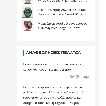
κατασκευαστής Miler Calendar
Sport Ανθεκτικά στο νερό ανδρικά
ρολόγια
Ζεστή πώληση Αθλητικά Casual
Πράσινο Σιλικόνιο Smart Ψηφιακό
Κουάρτζ ρολόι
Μίλερ Σπορ Λούξυ Χρονογράφος
Σιλικόνη Αδιάβροχο Κουάρτζ
Άνδρες Ραχμό ρολόι Ημερομηνία
Ρολόι ρολόι
ΑΝΑΘΕΩΡΉΣΕΙΣ ΠΕΛΑΤΏΝ
Είστε σίγουρα κάτι παραπάνω από ένας
κανονικός προμηθευτής για εμάς.
—— Ταν (Βιετνάμ)
Είμαστε περήφανοι για τα υψηλής ποιότητας
ρολόγια σας, δεν λάβαμε παράπονα από
τους πελάτες μας για πολλά χρόνια, και η
υπηρεσία σας είναι η ταχύτερη.Χαίρομαι