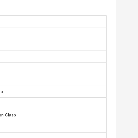
go
en Clasp