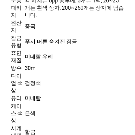
운송
각 시계는 opp 봉투에, 5개는 1팩, 20~25
패키
개는 흰색 상자, 200~250개는 상자에 담습
지
니다.
원산
중국
지
잠금
푸시 버튼 숨겨진 잠금
유형
표면
미네랄 유리
재질
방수
30m
다이
얼 색
검정색
상
유리
미네랄
홈
케이
스 색
은색
제품
상
우리 에 관한 것
시계
합금