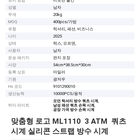
표시 방법
비슷한 물건
성별
남자
무게
20kg
MOQ
400pcs/가방
유형
럭셔리, 패션, 비즈니스
나이
2025
상태
럭스, 모르덴,
사용자
남자
운송 패키지
판지 포장
사양
54cm*38.5cm*30cm
등록 상표
마일러
기원
광저우
Hs 코드
9101290010
생산능력
10000PCS/용적
,
모던 럭셔리 방수 쿼츠 시계
하이 라이트:
,
남성 패션 쿼츠 손목 시계
공장 가격 방수 손목 시계
맞춤형 로고 ML1110 3 ATM 쿼츠
시계 실리콘 스트랩 방수 시계