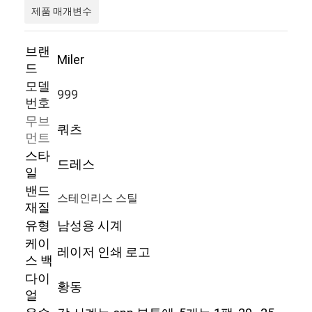
제품 매개변수
브랜
Miler
드
모델
999
번호
무브
쿼츠
먼트
스타
드레스
일
밴드
스테인리스 스틸
재질
유형
남성용 시계
케이
레이저 인쇄 로고
스 백
다이
황동
얼