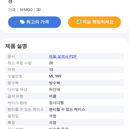
션
가격：10
MOQ：20
최고의 가격
지금 챗팅하세요
제품 설명
문서
제품 설명서 PDF
최소 주문 수량
20
가격
10
모델번호
ML 999
방수복
방수복
다이얼 색상
하얀색
걸쇠 유형
버클
케이스 형태
정사각형
분리할 수 있는 케이스
분리할 수 없는 케이스
움직임
석영
특징
석영