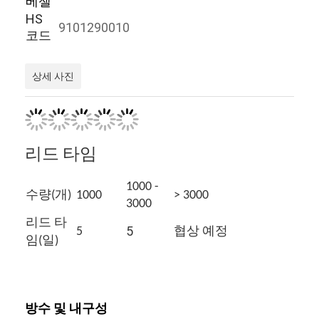
베젤
공장 투어
HS
9101290010
코드
품질 관리
저희와 연락
상세 사진
뉴스
사건
리드 타임
블로그
1000 -
수량(개)
1000
> 3000
3000
리드 타
5
5
협상 예정
석영 손목 시계
임(일)
가죽 스트랩 쿼츠 시계
스테인레스 스틸 띠 시계
방수 및 내구성