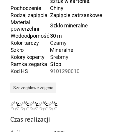
sztuk w kartonie.
Pochodzenie
Chiny
Rodzaj zapięcia
Zapięcie zatrzaskowe
Materiał
Szkło mineralne
powierzchni
Wodoodporność
30 m
Kolor tarczy
Czarny
Szkło
Mineralne
Kolory koperty
Srebrny
Ramka zegarka
Stop
Kod HS
9101290010
Szczegółowe zdjęcia
Do domu
Produkty
Czas realizacji
O nas