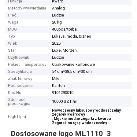
Funkcja
Kwarc
Metody wyświetlania
Analog
Płeć
Ludzie
Waga
20 kg
MOQ
400pcs/torba
Typ
Luksus, moda, biznes
Wiek
2025
Stan
Luxe, Morden,
Użytkownik
Ludzie
Pakiet Transportowy
Opakowanie kartonowe
Specyfikacja
54 cm*38,5 cm*30 cm
Znak firmowy
Miler
Pochodzenie
Kanton
Kod Hs
9101290010
Zdolność
10000 SZT./m
produkcyjna
Nowoczesny luksusowy wodoszczelny
zegarek kwarcowy
High Light:
,
,
Męskie modne zegarki z kwarcu
Zegarek na rękę wodoszczelny
Dostosowane logo ML1110 3