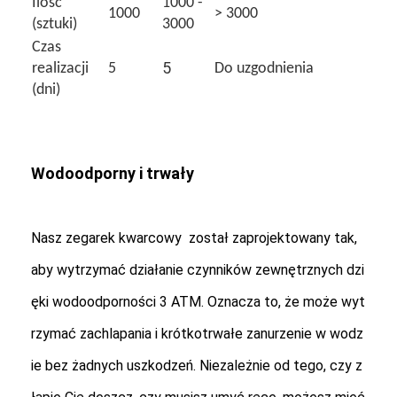
Ilość
1000 -
1000
> 3000
Wycieczka po fabryce
(sztuki)
3000
Czas
Kontrola jakości
5
realizacji
5
Do uzgodnienia
(dni)
Skontaktuj się z nami
Aktualności
Wodoodporny i trwały
Sprawy
Blog
Nasz zegarek kwarcowy został zaprojektowany tak,
aby wytrzymać działanie czynników zewnętrznych dzi
Kwarcowy zegarek na rękę
ęki wodoodporności 3 ATM. Oznacza to, że może wyt
Zegarek kwarcowy ze skórzanym paskiem
rzymać zachlapania i krótkotrwałe zanurzenie w wodz
ie bez żadnych uszkodzeń. Niezależnie od tego, czy z
Zegarek z paskiem ze stali nierdzewnej