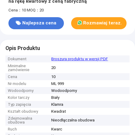
na rękę kwartowy z ceną fabryczną
Cena：10
MOQ：20
Najlepsza cena
Rozmawiaj teraz.
Opis Produktu
Dokument
Broszura produktu w wersji PDF
Minimalne
20
zamówienie
Cena
10
Nr modelu
ML 999
Wodoodporny
Wodoodporny
Kolor tarczy
Biały
Typ zapięcia
Klamra
Kształt obudowy
Kwadrat
Zdejmowalna
Nieodłączalna obudowa
obudowa
Ruch
Kwarc