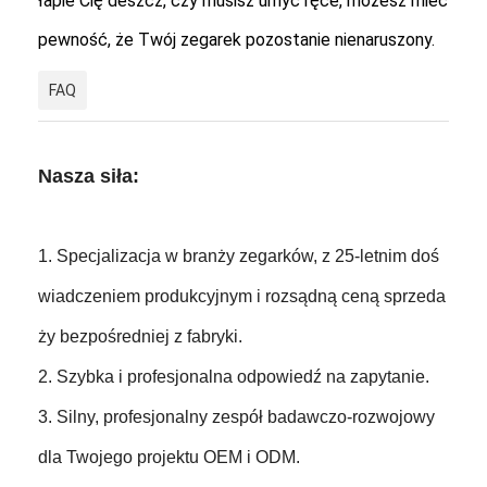
łapie Cię deszcz, czy musisz umyć ręce, możesz mieć
Zegarek z silikonowym pasekkiem
pewność, że Twój zegarek pozostanie nienaruszony.
Zegarek kwarcowy
FAQ
Męskie zegarki kwarcowe
Zegarek kwarcowy
Nasza siła:
Cyfrowy zegarek sportowy
Stylny zegarek dla par
1. Specjalizacja w branży zegarków, z 25-letnim doś
wiadczeniem produkcyjnym i rozsądną ceną sprzeda
Zegarek na nadgarstek dla dzieci.
ży bezpośredniej z fabryki.
Części zamienne
2. Szybka i profesjonalna odpowiedź na zapytanie.
Części zamienne do pasków do zegarków
3. Silny, profesjonalny zespół badawczo-rozwojowy
dla Twojego projektu OEM i ODM.