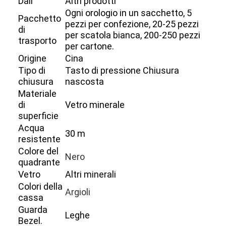
Dail
Altri prodotti
Ogni orologio in un sacchetto, 5
Pacchetto
pezzi per confezione, 20-25 pezzi
di
per scatola bianca, 200-250 pezzi
trasporto
per cartone.
Origine
Cina
Tipo di
Tasto di pressione Chiusura
chiusura
nascosta
Materiale
di
Vetro minerale
superficie
Acqua
30 m
resistente
Colore del
Nero
quadrante
Casa.
Vetro
Altri minerali
Colori della
Prodotti
Argioli
cassa
Guarda
Chi Siamo
Leghe
Bezel.