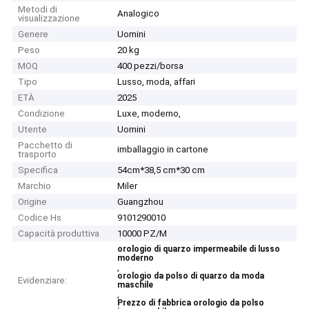
Metodi di
Analogico
visualizzazione
Genere
Uomini
Peso
20 kg
MOQ
400 pezzi/borsa
Tipo
Lusso, moda, affari
ETÀ
2025
Condizione
Luxe, moderno,
Utente
Uomini
Pacchetto di
imballaggio in cartone
trasporto
Specifica
54cm*38,5 cm*30 cm
Marchio
Miler
Origine
Guangzhou
Codice Hs
9101290010
Capacità produttiva
10000 PZ/M
orologio di quarzo impermeabile di lusso
moderno
,
orologio da polso di quarzo da moda
Evidenziare:
maschile
,
Prezzo di fabbrica orologio da polso