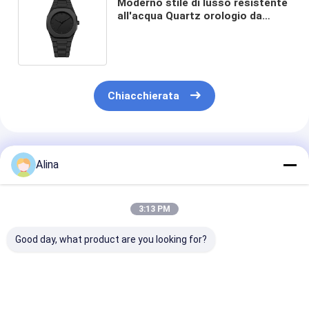
Moderno stile di lusso resistente
all'acqua Quartz orologio da
polso con prezzo di fabbrica
Moda maschile
Chiacchierata
Prodotti Raccomandati
Alina
3:13 PM
Good day, what product are you looking for?
30ATM Waterproof
Workable Quartz
Workable OEM
Stainless Steel Strap
Wrist Watch Hook
Quartz Wrist 