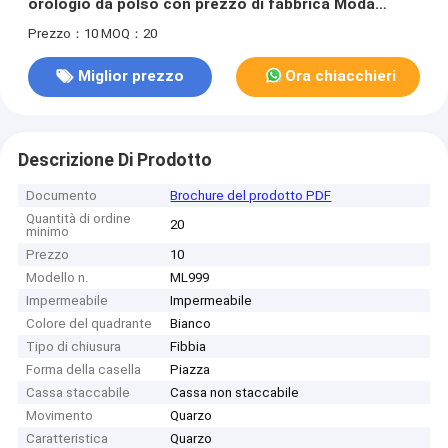
orologio da polso con prezzo di fabbrica Moda
maschile
Prezzo：10
MOQ：20
Miglior prezzo
Ora chiacchieri
Descrizione Di Prodotto
Documento
Brochure del prodotto PDF
Quantità di ordine
20
minimo
Prezzo
10
Modello n.
ML999
Impermeabile
Impermeabile
Colore del quadrante
Bianco
Tipo di chiusura
Fibbia
Forma della casella
Piazza
Cassa staccabile
Cassa non staccabile
Movimento
Quarzo
Caratteristica
Quarzo