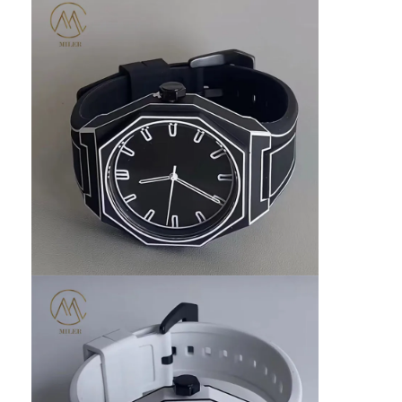
Orologio a cinghia di silicio
Lady Quartz Watch
Orologio di quarzo per uomo
Orologio di luce al quarzo
Orologio digitale sportivo
Un orologio per coppia elegante
Orologio per bambini
Ricambi per orologi
Ricambi per cinture da orologio