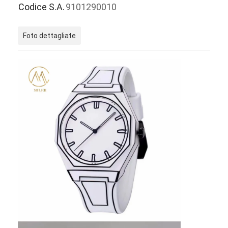
Codice S.A.
9101290010
Visita alla fabbrica
Controllo di qualità
Foto dettagliate
Contattaci
Notizie
Casi
Blog
Orologio del quarzo
Orologio di quarzo a cinghia in pelle
Orologio a cinghia in acciaio inossidabile