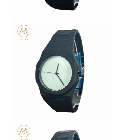
Wycieczka po fabryce
Kontrola jakości
Skontaktuj się z nami
Aktualności
Sprawy
Blog
Kwarcowy zegarek na rękę
Zegarek kwarcowy ze skórzanym paskiem
Zegarek z paskiem ze stali nierdzewnej