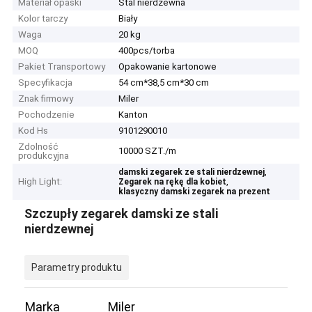
Materiał opaski
Stal nierdzewna
Kolor tarczy
Biały
Waga
20 kg
MOQ
400pcs/torba
Pakiet Transportowy
Opakowanie kartonowe
Specyfikacja
54 cm*38,5 cm*30 cm
Znak firmowy
Miler
Pochodzenie
Kanton
Kod Hs
9101290010
Zdolność
10000 SZT./m
produkcyjna
,
damski zegarek ze stali nierdzewnej
High Light:
,
Zegarek na rękę dla kobiet
klasyczny damski zegarek na prezent
Szczupły zegarek damski ze stali
nierdzewnej
Parametry produktu
Marka
Miler