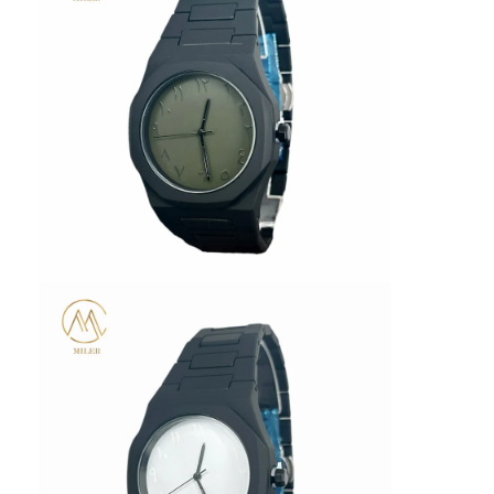
Zegarek z silikonowym pasekkiem
Zegarek kwarcowy
Męskie zegarki kwarcowe
Zegarek kwarcowy
Cyfrowy zegarek sportowy
Stylny zegarek dla par
Zegarek na nadgarstek dla dzieci.
Części zamienne
Części zamienne do pasków do zegarków