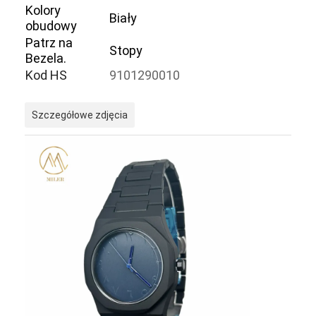
Kolory
Biały
obudowy
Patrz na
Stopy
Bezela.
Kod HS
9101290010
Szczegółowe zdjęcia
Do domu
Produkty
O nas