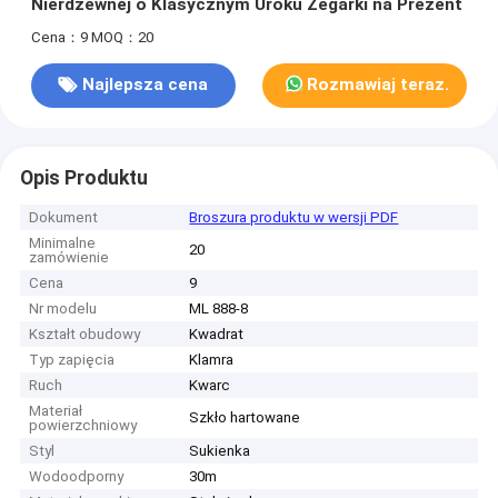
Nierdzewnej o Klasycznym Uroku Zegarki na Prezent
Cena：9
MOQ：20
Najlepsza cena
Rozmawiaj teraz.
Opis Produktu
Dokument
Broszura produktu w wersji PDF
Minimalne
20
zamówienie
Cena
9
Nr modelu
ML 888-8
Kształt obudowy
Kwadrat
Typ zapięcia
Klamra
Ruch
Kwarc
Materiał
Szkło hartowane
powierzchniowy
Styl
Sukienka
Wodoodporny
30m