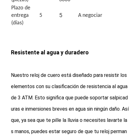
Visita a la fábrica
Plazo de
5
entrega
5
A negociar
Control de calidad
(días)
Contáctenos
Noticias
Resistente al agua y duradero
Casos
Nuestro reloj de cuero está diseñado para resistir los
El blog
elementos con su clasificación de resistencia al agua
de 3 ATM. Esto significa que puede soportar salpicad
Reloj del cuarzo
uras e inmersiones breves en agua sin ningún daño. Así
Reloj de cuero con correa de cuarzo
que, ya sea que te pille la lluvia o necesites lavarte la
Reloj con correa de acero inoxidable
s manos, puedes estar seguro de que tu reloj perman