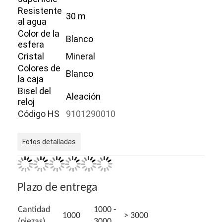
Resistente
30 m
al agua
Color de la
Blanco
esfera
Cristal
Mineral
Colores de
Blanco
la caja
Bisel del
Aleación
reloj
Código HS
9101290010
Fotos detalladas
Inicio
Plazo de entrega
Productos
Cantidad
1000 -
Sobre nosotros
1000
> 3000
(piezas)
3000