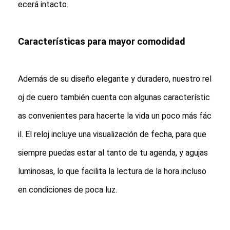
ecerá intacto.
Reloj con correa de silicio
Reloj de cuarzo
Características para mayor comodidad
Reloj de cuarzo para hombres
Reloj de luz de cuarzo
Además de su diseño elegante y duradero, nuestro rel
oj de cuero también cuenta con algunas característic
Reloj deportivo digital
as convenientes para hacerte la vida un poco más fác
Reloj de pareja elegante
il. El reloj incluye una visualización de fecha, para que
Reloj de muñeca para niños
siempre puedas estar al tanto de tu agenda, y agujas
Repuestos de relojes
luminosas, lo que facilita la lectura de la hora incluso
Repuestos para correas de relojes
en condiciones de poca luz.