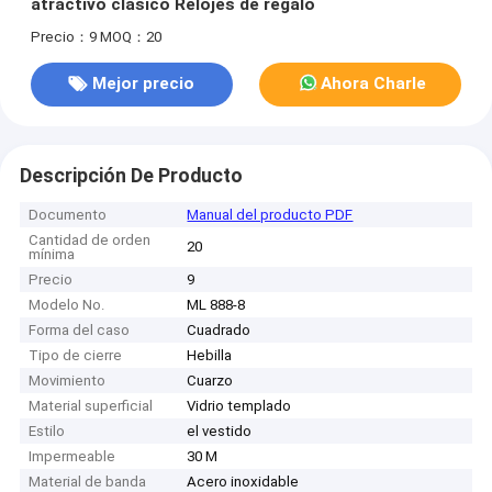
atractivo clásico Relojes de regalo
Precio：9
MOQ：20
Mejor precio
Ahora Charle
Descripción De Producto
Documento
Manual del producto PDF
Cantidad de orden
20
mínima
Precio
9
Modelo No.
ML 888-8
Forma del caso
Cuadrado
Tipo de cierre
Hebilla
Movimiento
Cuarzo
Material superficial
Vidrio templado
Estilo
el vestido
Impermeable
30 M
Material de banda
Acero inoxidable