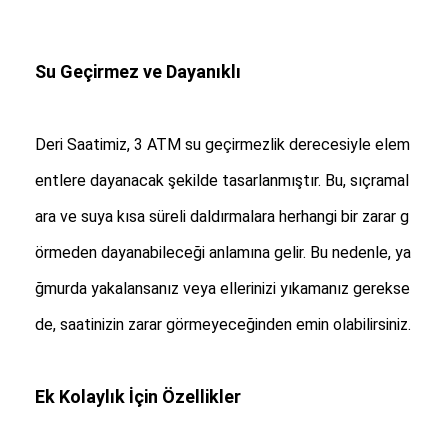
Fabrika Turu
Kalite kontrolü
Su Geçirmez ve Dayanıklı
Bizimle İletişim
Deri Saatimiz, 3 ATM su geçirmezlik derecesiyle elem
Haberler
entlere dayanacak şekilde tasarlanmıştır. Bu, sıçramal
Davalar
ara ve suya kısa süreli daldırmalara herhangi bir zarar g
Blog
örmeden dayanabileceği anlamına gelir. Bu nedenle, ya
ğmurda yakalansanız veya ellerinizi yıkamanız gerekse
de, saatinizin zarar görmeyeceğinden emin olabilirsiniz.
Kuvars Bilek İzle
Deri Kayışlı Kuvars Saat
Ek Kolaylık İçin Özellikler
Paslanmaz çelik kayışlı saat