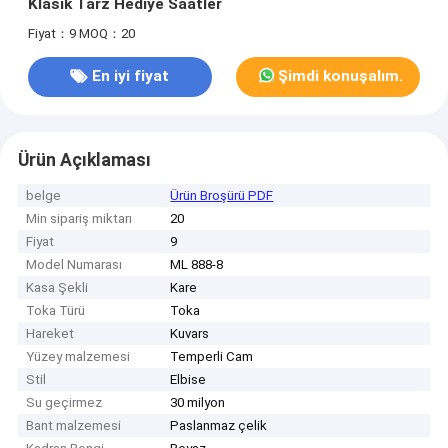
Klasik Tarz Hediye Saatler
Fiyat：9
MOQ：20
En iyi fiyat
Şimdi konuşalım.
Ürün Açıklaması
belge
Ürün Broşürü PDF
Min sipariş miktarı
20
Fiyat
9
Model Numarası
ML 888-8
Kasa Şekli
Kare
Toka Türü
Toka
Hareket
Kuvars
Yüzey malzemesi
Temperli Cam
Stil
Elbise
Su geçirmez
30 milyon
Bant malzemesi
Paslanmaz çelik