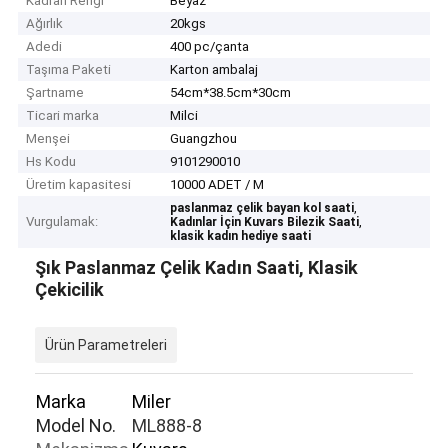
Kadran Rengi
Beyaz
Ağırlık
20kgs
Adedi
400 pc/çanta
Taşıma Paketi
Karton ambalaj
Şartname
54cm*38.5cm*30cm
Ticari marka
Milci
Menşei
Guangzhou
Hs Kodu
9101290010
Üretim kapasitesi
10000 ADET / M
,
paslanmaz çelik bayan kol saati
Vurgulamak:
,
Kadınlar İçin Kuvars Bilezik Saati
klasik kadın hediye saati
Şık Paslanmaz Çelik Kadın Saati, Klasik
Çekicilik
Ürün Parametreleri
Marka
Miler
Model No.
ML888-8