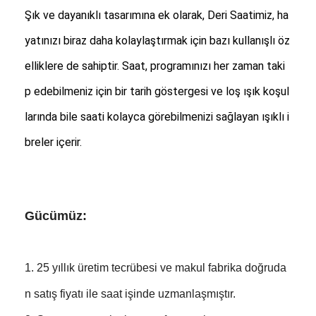
Silikon Kemerli Saat
Şık ve dayanıklı tasarımına ek olarak, Deri Saatimiz, ha
yatınızı biraz daha kolaylaştırmak için bazı kullanışlı öz
Kadın Kuvars Saati
elliklere de sahiptir. Saat, programınızı her zaman taki
Erkek Kuvars Saati
p edebilmeniz için bir tarih göstergesi ve loş ışık koşul
Kuvars ışık saati
larında bile saati kolayca görebilmenizi sağlayan ışıklı i
Dijital Spor Saati
breler içerir.
Şık Çift Saat
Çocuklar Bilek Saati
Gücümüz:
Watch yedek parçaları
Saat Kayışı Yedek Parçaları
1. 25 yıllık üretim tecrübesi ve makul fabrika doğruda
n satış fiyatı ile saat işinde uzmanlaşmıştır.