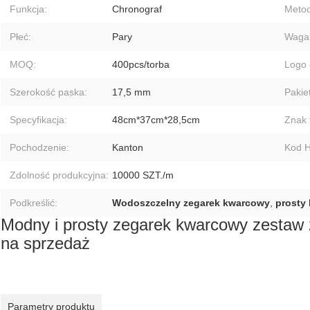
Funkcja:
Chronograf
Metod
Płeć:
Pary
Waga
MOQ:
400pcs/torba
Logo 
Szerokość paska:
17,5 mm
Pakie
Specyfikacja:
48cm*37cm*28,5cm
Znak 
Pochodzenie:
Kanton
Kod H
Zdolność produkcyjna:
10000 SZT./m
Podkreślić:
Wodoszczelny zegarek kwarcowy
,
prosty 
Modny i prosty zegarek kwarcowy zestaw
na sprzedaż
Parametry produktu