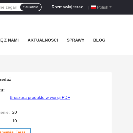
Rozmawiaj teraz.
|
Polish
Szukanie
Ę Z NAMI
AKTUALNOŚCI
SPRAWY
BLOG
rzedaż
tu:
Broszura produktu w wersji PDF
enie:
20
10
zmawiaj Teraz.