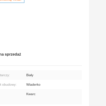
 na sprzedaż
tarczy:
Biały
łt obudowy:
Wiaderko
Kwarc