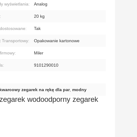
y wyświetlania:
Analog
:
20 kg
dostosowane:
Tak
t Transportowy:
Opakowanie kartonowe
firmowy:
Miler
s:
9101290010
kwarcowy zegarek na rękę dla par
,
modny
 zegarek wodoodporny zegarek