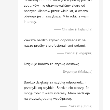
Jesteśmy dumni z waszych wysokiej jakości
zegarków, nie otrzymywaliśmy skarg od
naszych klientów przez wiele lat, a wasza
obsługa jest najszybsza. Miło robić z wami
interesy.
—— Christer ((Tajlandia)
Zawsze bardzo szybko odpowiadasz na
nasze prośby z profesjonalnymi radami.
—— Pascal (Singapur)
Dziękuję bardzo za szybką dostawę.
—— Evgeniya (Malazja)
Bardzo dziękuję za szybką odpowiedź. i
przesyłki są szybkie. Bardzo się cieszę, że
mogę robić z wami interesy. Mam nadzieję
na przyszłą udaną współpracę.
—— Prakash ((India)