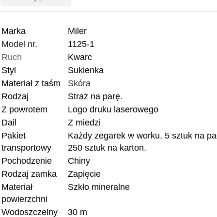
Marka
Miler
Model nr.
1125-1
Ruch
Kwarc
Styl
Sukienka
Materiał z taśm
Skóra
Rodzaj
Straż na parę.
Z powrotem
Logo druku laserowego
Dail
Z miedzi
Pakiet
Każdy zegarek w worku, 5 sztuk na pac
transportowy
250 sztuk na karton.
Pochodzenie
Chiny
Rodzaj zamka
Zapięcie
Materiał
Szkło mineralne
powierzchni
Wodoszczelny
30 m