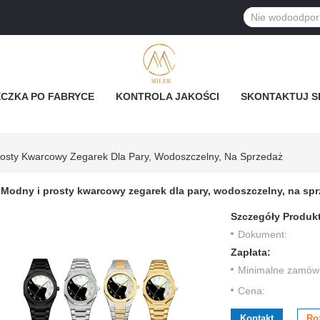
CZKA PO FABRYCE
KONTROLA JAKOŚCI
SKONTAKTUJ SI
rosty Kwarcowy Zegarek Dla Pary, Wodoszczelny, Na Sprzedaż
Modny i prosty kwarcowy zegarek dla pary, wodoszczelny, na sp
Szczegóły Produk
Dokument:
Zapłata:
Minimalne zamówi
Cena:
Kontakt
Ro