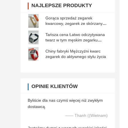
NAJLEPSZE PRODUKTY
Gorąca sprzedaż zegarek
kwarcowy, zegarek ze skórzanym
paskiem, damskie zegarki z
Guangzhou.
Tańsza cena Łatwo odczytywana
twarz w tym męskim zegarku
kwartowym na niskie warunki
oświetlenia
Chiny fabryki Mężczyźni kwarc
zegarek do aktywnego stylu życia
OPINIE KLIENTÓW
Byliście dla nas czymś więcej niż zwykłym
dostawcą.
—— Thanh ((Wietnam)