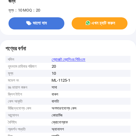
জন্য
মূল্য：10
MOQ：20
ভালো দাম
এখন চ্যাট করুন
পণ্যের বর্ণনা
দলিল
প্রোডাক্ট ব্রোশিওর পিডিএফ
ন্যূনতম চাহিদার পরিমাণ
20
মূল্য
10
মডেল নং
ML-1125-1
রঙ ডায়াল করুন
সাদা
ক্লিপ টাইপ
বাকল
কেস আকৃতি
বালতি
বিচ্ছিন্নযোগ্য কেস
অপসারণযোগ্য কেস
আন্দোলন
কোয়ার্টজ
বৈশিষ্ট্য
ক্রোনোগ্রাফ
প্রদর্শন পদ্ধতি
অ্যানালগ