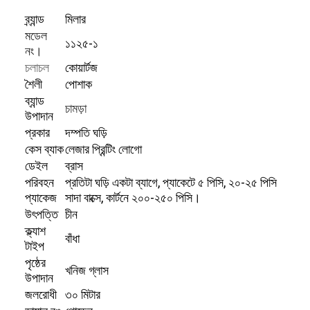
ব্র্যান্ড
মিলার
মডেল
১১২৫-১
নং।
চলাচল
কোয়ার্টজ
শৈলী
পোশাক
ব্যান্ড
চামড়া
উপাদান
প্রকার
দম্পতি ঘড়ি
কেস ব্যাক
লেজার প্রিন্টিং লোগো
ডেইল
ব্রাস
পরিবহন
প্রতিটা ঘড়ি একটা ব্যাগে, প্যাকেটে ৫ পিসি, ২০-২৫ পিসি
প্যাকেজ
সাদা বাক্সে, কার্টনে ২০০-২৫০ পিসি।
উৎপত্তি
চীন
ক্ল্যাশ
বাঁধা
টাইপ
পৃষ্ঠের
খনিজ গ্লাস
উপাদান
জলরোধী
৩০ মিটার