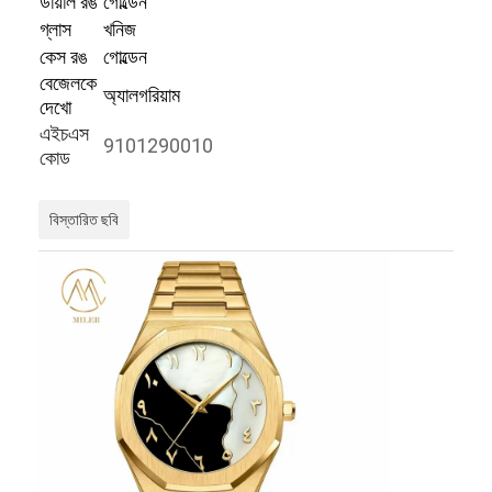
ডায়াল রঙ
গোল্ডেন
গ্লাস
খনিজ
কেস রঙ
গোল্ডেন
বেজেলকে
অ্যালগরিয়াম
দেখো
এইচএস
9101290010
কোড
বিস্তারিত ছবি
বাড়ি
পণ্য
আমাদের সম্বন্ধে