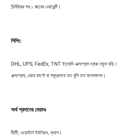
5বিক্রির পর ১ বছরের ওয়ারেন্টি।
শিপিং:
DHL, UPS, FedEx, TNT ইত্যাদি এক্সপ্রেস দ্বারা নমুনা ঘড়ি।
এক্সপ্রেস, এয়ার কার্গো বা সমুদ্রপথে যত খুশি তত জনসমাগম।
অর্থ প্রদানের মেয়াদঃ
টি/টি, ওয়েস্টার্ন ইউনিয়ন, ক্যাশ।