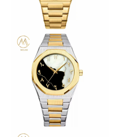
কারখানা ভ্রমণ
মান নিয়ন্ত্রণ
যোগাযোগ করুন
খবর
মামলা
ব্লগ
কোয়ার্টজ কব্জি ঘড়ি
চামড়া চাবুক কোয়ার্টজ ঘড়ি
স্টেইনলেস স্টীল স্ট্র্যাপ ঘড়ি