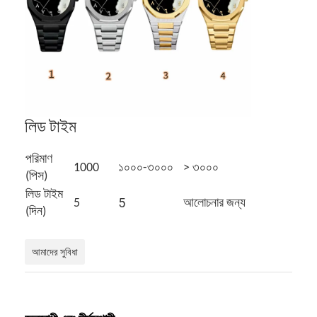
লিড টাইম
পরিমাণ
1000
১০০০-৩০০০
> ৩০০০
(পিস)
লিড টাইম
5
5
আলোচনার জন্য
(দিন)
আমাদের সুবিধা