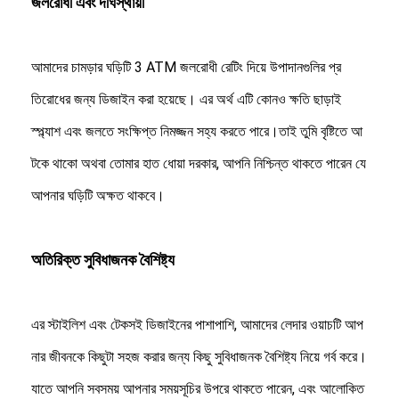
জলরোধী এবং দীর্ঘস্থায়ী
আমাদের চামড়ার ঘড়িটি 3 ATM জলরোধী রেটিং দিয়ে উপাদানগুলির প্র
তিরোধের জন্য ডিজাইন করা হয়েছে। এর অর্থ এটি কোনও ক্ষতি ছাড়াই
স্প্ল্যাশ এবং জলতে সংক্ষিপ্ত নিমজ্জন সহ্য করতে পারে।তাই তুমি বৃষ্টিতে আ
টকে থাকো অথবা তোমার হাত ধোয়া দরকার, আপনি নিশ্চিন্ত থাকতে পারেন যে
আপনার ঘড়িটি অক্ষত থাকবে।
অতিরিক্ত সুবিধাজনক বৈশিষ্ট্য
এর স্টাইলিশ এবং টেকসই ডিজাইনের পাশাপাশি, আমাদের লেদার ওয়াচটি আপ
নার জীবনকে কিছুটা সহজ করার জন্য কিছু সুবিধাজনক বৈশিষ্ট্য নিয়ে গর্ব করে।
যাতে আপনি সবসময় আপনার সময়সূচির উপরে থাকতে পারেন, এবং আলোকিত