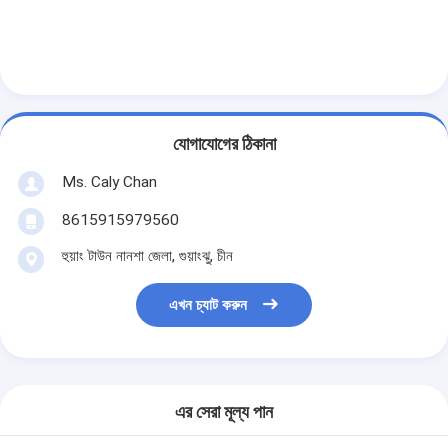
যোগাযোগের ঠিকানা
Ms. Caly Chan
8615915979560
হুয়াং টাউন নানশা জেলা, গুয়াংঝু, চীন
এখন চ্যাট করুন
এর সেরা মূল্য পান