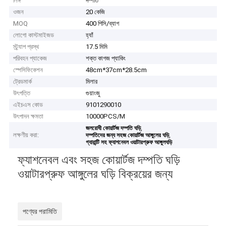
লিঙ্গ
দম্পতি
ওজন
20 কেজি
MOQ
400 পিসি/ব্যাগ
লোগো কাস্টমাইজড
হ্যাঁ
স্ট্র্যাপ প্রস্থ
17.5 মিমি
পরিবহন প্যাকেজ
শক্ত কাগজ প্যাকিং
স্পেসিফিকেশন
48cm*37cm*28.5cm
ট্রেডমার্ক
মিলার
উৎপত্তি
গুয়াংজু
এইচএস কোড
9101290010
উৎপাদন ক্ষমতা
10000PCS/M
,
জলরোধী কোয়ার্টজ দম্পতি ঘড়ি
লক্ষণীয় করা:
,
দম্পতিদের জন্য সহজ কোয়ার্টজ আঙ্গুলের ঘড়ি
গ্যারান্টি সহ ফ্যাশনেবল ওয়াটারপ্রুফ আঙ্গুলঘড়ি
ফ্যাশনেবল এবং সহজ কোয়ার্টজ দম্পতি ঘড়ি
ওয়াটারপ্রুফ আঙ্গুলের ঘড়ি বিক্রয়ের জন্য
পণ্যের পরামিতি