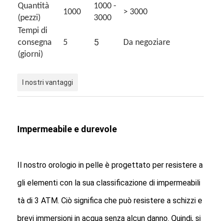
Quantità
1000 -
Visita alla fabbrica
1000
> 3000
(pezzi)
3000
Tempi di
Controllo di qualità
5
consegna
5
Da negoziare
Contattaci
(giorni)
Notizie
I nostri vantaggi
Casi
Blog
Impermeabile e durevole
Orologio del quarzo
Il nostro orologio in pelle è progettato per resistere a
gli elementi con la sua classificazione di impermeabili
Orologio di quarzo a cinghia in pelle
tà di 3 ATM. Ciò significa che può resistere a schizzi e
Orologio a cinghia in acciaio inossidabile
brevi immersioni in acqua senza alcun danno. Quindi, si