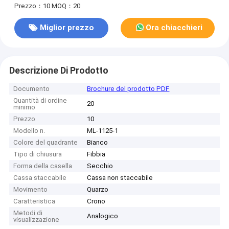
Prezzo：10
MOQ：20
Miglior prezzo
Ora chiacchieri
Descrizione Di Prodotto
Documento
Brochure del prodotto PDF
Quantità di ordine
20
minimo
Prezzo
10
Modello n.
ML-1125-1
Colore del quadrante
Bianco
Tipo di chiusura
Fibbia
Forma della casella
Secchio
Cassa staccabile
Cassa non staccabile
Movimento
Quarzo
Caratteristica
Crono
Metodi di
Analogico
visualizzazione