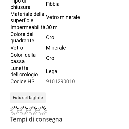
Tipo di
Fibbia
chiusura
Materiale della
Vetro minerale
superficie
Impermeabilità
30 m
Colore del
Oro
quadrante
Vetro
Minerale
Colori della
Oro
cassa
Lunetta
Lega
dell'orologio
Codice HS
9101290010
Casa.
Foto dettagliate
Prodotti
Tempi di consegna
Chi Siamo