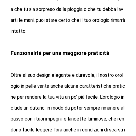
Orologio a cinghia di silicio
a che tu sia sorpreso dalla pioggia o che tu debba lav
Lady Quartz Watch
arti le mani, puoi stare certo che il tuo orologio rimarrà
Orologio di quarzo per uomo
intatto.
Orologio di luce al quarzo
Funzionalità per una maggiore praticità
Orologio digitale sportivo
Un orologio per coppia elegante
Oltre al suo design elegante e durevole, il nostro orol
Orologio per bambini
ogio in pelle vanta anche alcune caratteristiche pratic
he per rendere la tua vita un po' più facile. L'orologio in
Ricambi per orologi
clude un datario, in modo da poter sempre rimanere al
Ricambi per cinture da orologio
passo con i tuoi impegni, e lancette luminose, che ren
dono facile leggere l'ora anche in condizioni di scarsa i