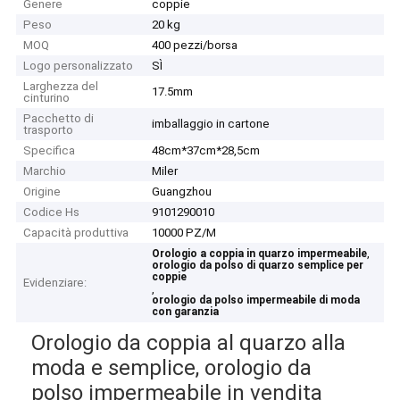
Genere
coppie
Peso
20 kg
MOQ
400 pezzi/borsa
Logo personalizzato
SÌ
Larghezza del
17.5mm
cinturino
Pacchetto di
imballaggio in cartone
trasporto
Specifica
48cm*37cm*28,5cm
Marchio
Miler
Origine
Guangzhou
Codice Hs
9101290010
Capacità produttiva
10000 PZ/M
,
Orologio a coppia in quarzo impermeabile
orologio da polso di quarzo semplice per
coppie
Evidenziare:
,
orologio da polso impermeabile di moda
con garanzia
Orologio da coppia al quarzo alla
moda e semplice, orologio da
polso impermeabile in vendita