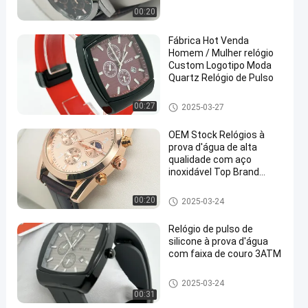
00:20
Fábrica Hot Venda
Homem / Mulher relógio
Custom Logotipo Moda
Quartz Relógio de Pulso
relógio de quartzo
00:27
2025-03-27
OEM Stock Relógios à
prova d'água de alta
qualidade com aço
inoxidável Top Brand
Luxury Sports
Chronograph Quartz
relógio de quartzo
00:20
2025-03-24
Watch
Relógio de pulso de
silicone à prova d'água
com faixa de couro 3ATM
Relógio de pulso de quartzo
2025-03-24
00:31