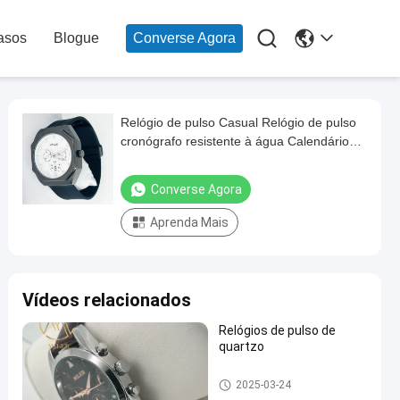

asos
Blogue
Converse Agora
Relógio de pulso Casual Relógio de pulso
cronógrafo resistente à água Calendário
luminoso Banda de silício Relógio
masculino
Converse Agora
Aprenda Mais
Vídeos relacionados
Relógios de pulso de
quartzo
relógio de quartzo
2025-03-24