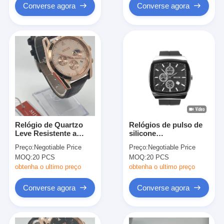
Converse agora
Converse agora
Relógio de Quartzo
Relógios de pulso de
Leve Resistente a
silicone
Arranhões
personalizados
Preço:
Negotiable Price
Preço:
Negotiable Price
Relógios esportivos
MOQ:
20 PCS
MOQ:
20 PCS
de quartzo
minimalistas
obtenha o ultimo preço
obtenha o ultimo preço
Converse agora
Converse agora