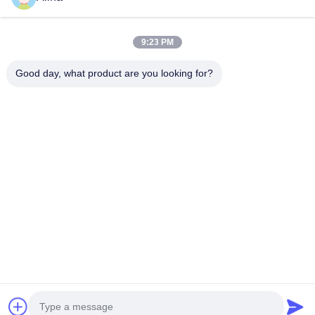
Nossas Categorias
9:23 PM
Good day, what product are you looking for?
Relógio de pulso de
Relógio de Quartzo
Relógio com co
quartzo
de Cintura de Couro
de aço inoxidá
Casa
Mapa do Site
Fale Conosco
Desktop Site
Mapa do Site
Política de privacidade
Qualidade
Relógio de pulso de quartzo
Fábrica da china.Copyright ©
2026 Guangzhou Miler Watch Co., Ltd. All Rights Reserved.