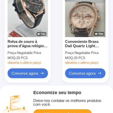
Relva de couro à
Conveniente Brass
prova d'água relógio
Dail Quartz Light
de quartzo de luz
Relógio Impermeável
Preço:
Negotiable Price
Preço:
Negotiable Price
mãos luminosas
Relógio Feminino
MOQ:
20 PCS
MOQ:
20 PCS
relógio de pulso
Estilizado
durável
obtenha o ultimo preço
obtenha o ultimo preço
Converse agora
Converse agora
Economize seu tempo
Deixe-nos contatar os melhores produtos
com você.