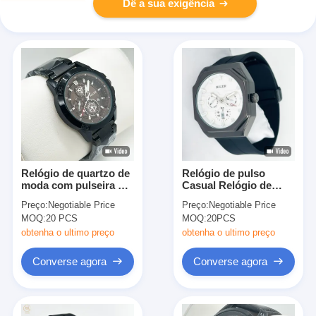
Dê a sua exigência
Relógio de quartzo de
Relógio de pulso
moda com pulseira de
Casual Relógio de
couro
pulso cronógrafo
Preço:
Negotiable Price
Preço:
Negotiable Price
resistente à água
MOQ:
20 PCS
MOQ:
20PCS
Calendário luminoso
Banda de silício
obtenha o ultimo preço
obtenha o ultimo preço
Relógio masculino
Converse agora
Converse agora