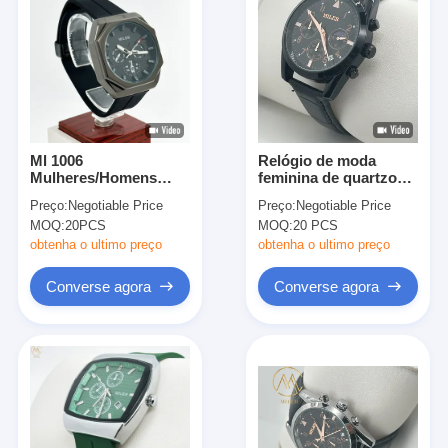
Ml 1006
Relógio de moda
Mulheres/Homens
feminina de quartzo
Relógio de Quartz de
com design à prova
Preço:
Negotiable Price
Preço:
Negotiable Price
silicone com três
d'água e
MOQ:
20PCS
MOQ:
20 PCS
olhos e seis agulhas
características
convenientes
obtenha o ultimo preço
obtenha o ultimo preço
Converse agora
Converse agora
Início
Produtos
Sobre nós