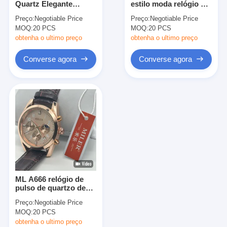
Quartz Elegante
estilo moda relógio de
Relógio de fita de silício
Relógio de Pele
pulso de quartzo com
Preço:
Negotiable Price
Preço:
Negotiable Price
Impermeável Relógio
cinto de silicone
MOQ:
Relógio de quartzo
20 PCS
MOQ:
20 PCS
de Couro Com
Anúncio de Data
obtenha o ultimo preço
obtenha o ultimo preço
Relógio de quartzo para homens
Converse agora
Converse agora
relógio de quartzo
Relógio Desportivo Digital
Um relógio de casal elegante
Relógio de pulso para crianças
Peças de reposição de relógios
ML A666 relógio de
Peças sobressalentes de cintos de relógio
pulso de quartzo de
couro preto, relógio de
Preço:
Negotiable Price
pulso de quartzo de
MOQ:
20 PCS
banda de ouro, para
homens
obtenha o ultimo preço