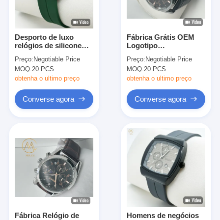
Visita à fábrica
Controle de qualidade
Desporto de luxo
Fábrica Grátis OEM
relógios de silicone
Logotipo
Contate-nos
com alça relógio de
personalizado Relógio
Preço:
Negotiable Price
Preço:
Negotiable Price
pulso de quartzo
à prova d'água
MOQ:
20 PCS
MOQ:
20 PCS
Relógio de pulso para
Notícias
homens
obtenha o ultimo preço
obtenha o ultimo preço
Casos
Converse agora
Converse agora
Blogue
Relógio de pulso de quartzo
Relógio de Quartzo de Cintura de Couro
Relógio com correia de aço inoxidável
Fábrica Relógio de
Homens de negócios