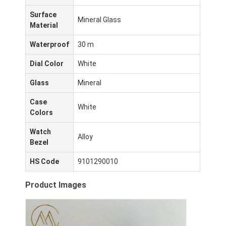
Surface
Mineral Glass
Material
Waterproof
30 m
Dial Color
White
Glass
Mineral
Case
White
Colors
Watch
Alloy
Bezel
HS Code
9101290010
Домой
Product Images
Продукты
О нас