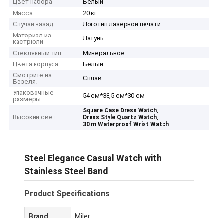
Цвет набора
Белый
Масса
20 кг
Случай назад
Логотип лазерной печати
Материал из
Латунь
кастрюли
Стеклянный тип
Минеральное
Цвета корпуса
Белый
Смотрите на
Сплав
Безеля.
Упаковочные
54 см*38,5 см*30 см
размеры
,
Square Case Dress Watch
Высокий свет:
,
Dress Style Quartz Watch
30 m Waterproof Wrist Watch
Steel Elegance Casual Watch with
Stainless Steel Band
Product Specifications
Brand
Miler