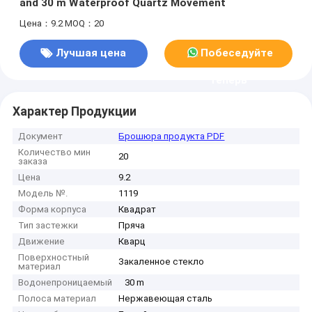
and 30 m Waterproof Quartz Movement
Цена：9.2
MOQ：20
Лучшая цена
Побеседуйте
теперь
Характер Продукции
Документ
Брошюра продукта PDF
Количество мин
20
заказа
Цена
9.2
Модель №.
1119
Форма корпуса
Квадрат
Тип застежки
Пряча
Движение
Кварц
Поверхностный
Закаленное стекло
материал
Водонепроницаемый
30 m
Полоса материал
Нержавеющая сталь