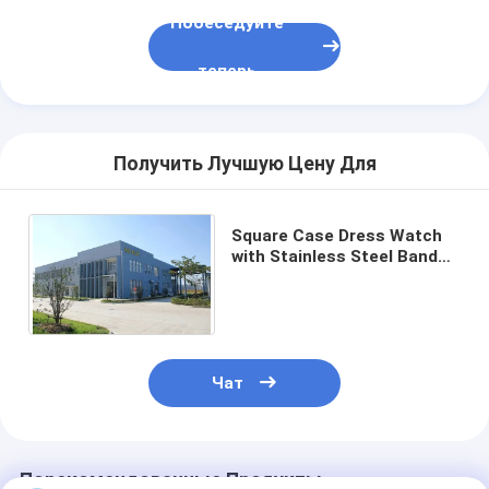
Побеседуйте
теперь
Получить Лучшую Цену Для
Square Case Dress Watch
with Stainless Steel Band
and 30 m Waterproof
Quartz Movement
Чат
Порекомендованные Продукты