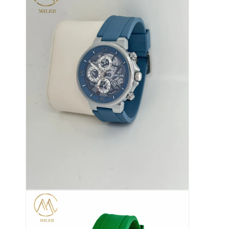
Экскурсия по заводу
Контроль качества
Связаться с нами
Новости
Случаи
Блог
Наручные часы кварца
Кожаные кварцевые часа
Часы с ремнем из нержавеющей стали