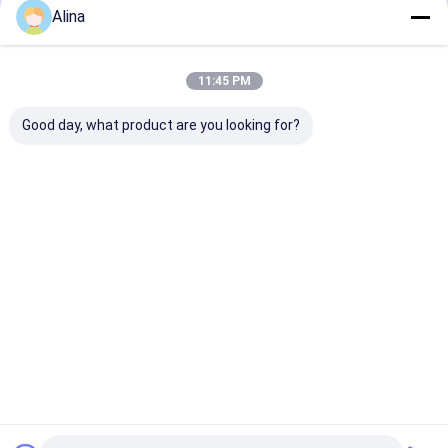
Alina
11:45 PM
Good day, what product are you looking for?
Настраиваемый
Спортивные часы
Голубые
логотип
Кварцевые
силиконовые
Силиконовые ремни
наручные часы
с кварцевым
Часы с круглым
Силиконовые часы
движением с
диафрагмой и
Стильные прочные
круглым
Лучшая цена
Лучшая цена
Лучшая ц
лазерной печатью
Удобные Подходит
циферблатам
для бизнеса
Подходит дл
офисного нош
и спорта на
открытом воз
Главная
Карта
контактные
Desktop
Удобный
страница
сайта
данные
Site
Карта сайта
Политика уединения
Качество
Наручные часы кварца
Китайская фабрика.Copyright
© 2026 Guangzhou Miler Watch Co., Ltd. All Rights Reserved.