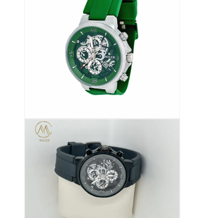
Часы с силиконовыми ремнями
Леди кварцевые часы
Часы мужского кварца
Кварцевые световые часы
Цифровые спортивные часы
Стильные паральные часы
Детские наручные часы
Части для часов
Запчасти для ремней часов