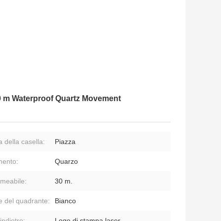
30 m Waterproof Quartz Movement
 della casella:
Piazza
ento:
Quarzo
meabile:
30 m.
e del quadrante:
Bianco
indietro:
Logo di stampa laser