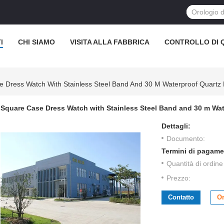
I
CHI SIAMO
VISITA ALLA FABBRICA
CONTROLLO DI 
e Dress Watch With Stainless Steel Band And 30 M Waterproof Quart
Square Case Dress Watch with Stainless Steel Band and 30 m Wa
Dettagli:
Documento:
Termini di pagame
Quantità di ordin
Prezzo:
Contatto
Or