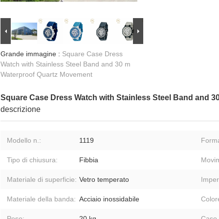
Grande immagine :
Square Case Dress
Watch with Stainless Steel Band and 30 m
Waterproof Quartz Movement
Square Case Dress Watch with Stainless Steel Band and 
descrizione
Modello n.:
1119
Forma
Tipo di chiusura:
Fibbia
Movim
Materiale di superficie:
Vetro temperato
Imper
Materiale della banda:
Acciaio inossidabile
Color
Peso:
20 kg
Caso 