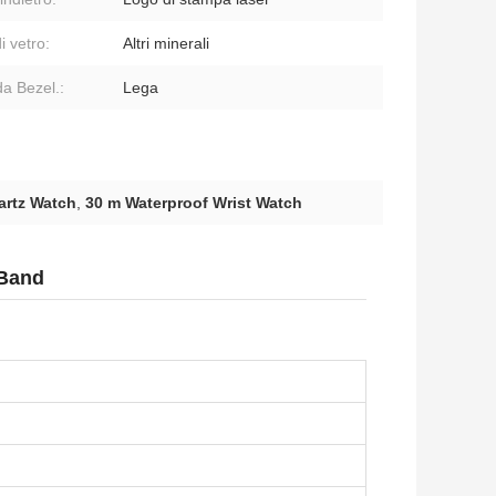
i vetro:
Altri minerali
a Bezel.:
Lega
artz Watch
,
30 m Waterproof Wrist Watch
 Band