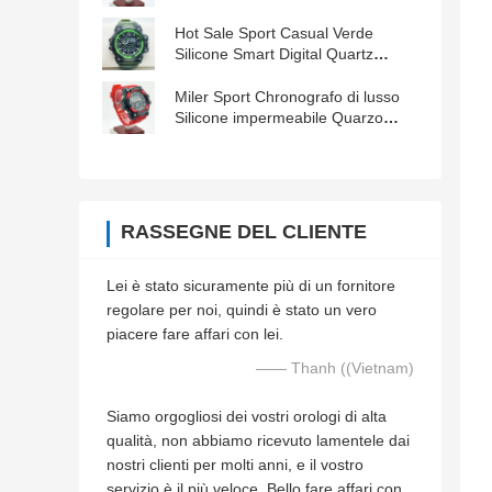
resistenti all'acqua Maschi
Hot Sale Sport Casual Verde
Silicone Smart Digital Quartz
Orologio da polso
Miler Sport Chronografo di lusso
Silicone impermeabile Quarzo
Uomini Orologio da polso
RASSEGNE DEL CLIENTE
Lei è stato sicuramente più di un fornitore
regolare per noi, quindi è stato un vero
piacere fare affari con lei.
—— Thanh ((Vietnam)
Siamo orgogliosi dei vostri orologi di alta
qualità, non abbiamo ricevuto lamentele dai
nostri clienti per molti anni, e il vostro
servizio è il più veloce. Bello fare affari con