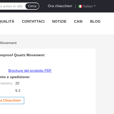
Ora chiacchieri
|
Italian
Cerca
QUALITÀ
CONTATTACI
NOTIZIE
CASI
BLOG
z Movement
terproof Quartz Movement
Brochure del prodotto PDF
nto e spedizione:
e minimo:
20
9.2
a Chiacchieri