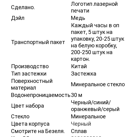
Логотип лазерной
Экскурсия по заводу
Сделано.
печати
Дэйл
Медь
Контроль качества
Каждый часы в оп
пакет, 5 штук на
Связаться с нами
упаковку, 20-25 штук
Транспортный пакет
на белую коробку,
Новости
200-250 штук на
картон.
Случаи
Производство
Китай
Тип застежки
Застежка
Блог
Поверхностный
Минеральное стекло
материал
Водонепроницаемость
30 м
Наручные часы кварца
Черный/синий/
Цвет набора
оранжевый/серый
Кожаные кварцевые часа
Стекло
Минеральное
Цвета корпуса
Черный
Часы с ремнем из нержавеющей стали
Смотрите на Безеля.
Сплав