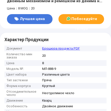
двойным механизмом и ремешком из денима на
продажу
Цена：8
MOQ：20
Лучшая цена
Побеседуйте
теперь
Характер Продукции
Документ
Брошюра продукта PDF
Количество мин
20
заказа
Цена
8
Модель №.
МЛ-888-9
Цвет набора
Различные цвета
Тип застежки
Пряча
Форма корпуса
Круглый
Отсоединительное
Неотделимое чехло
чехло
Движение
Кварц
Особенность
Двойное движение