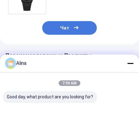
денима на продажу
Чат
Порекомендованные Продукты
Alina
7:59 AM
Good day, what product are you looking for?
30ATM Waterproof
Workable Quartz
Workable OEM
Stainless Steel Strap
Wrist Watch Hook
Quartz Wrist 
Watch Workable
Buckle Minimalist
with Stainless
OEM LOGO
Design Comfortable
Strap Watch
Customizable Logo
Fit Suitable
Лучшая цена
Лучшая цена
Лучшая ц