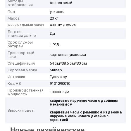
Методы
Аналоговый
отображения
Пол
унисекс
Масса
20 кг
минимальный заказ
400 шт./Сумка
Логотип
Да
индивидуально
Срок службы
1 год
батареи
Транспортный
картонная упаковка
пакет
Спецификация
54 см*38,5 см*30 см
Торговая марка
Милер
Источник
Гуанчжоу
Код HS
9101290010
Производственная
10000ПК/м
мощность
кварцевые наручные часы с двойным
механизмом
,
Высокий свет:
,
кварцевые часы с ремешком из денима
наручные часы нового дизайна с
гарантией
Новые дизайнерские