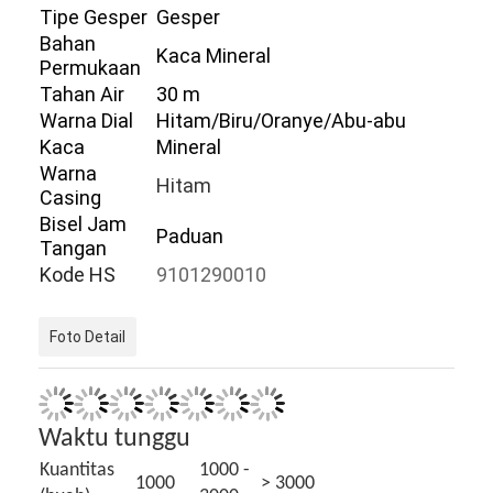
Tipe Gesper
Gesper
Tur Pabrik
Bahan
Kaca Mineral
Permukaan
Kontrol kualitas
Tahan Air
30 m
Hubungi Kami
Warna Dial
Hitam/Biru/Oranye/Abu-abu
Kaca
Mineral
Berita
Warna
Hitam
Casing
Kasus
Bisel Jam
Paduan
Tangan
Blog
Kode HS
9101290010
Foto Detail
Jam Tangan Kuarsa
Jam Tangan Kuarsa Tali Kulit
Waktu tunggu
Jam tangan dengan tali stainless steel
Kuantitas
1000 -
1000
> 3000