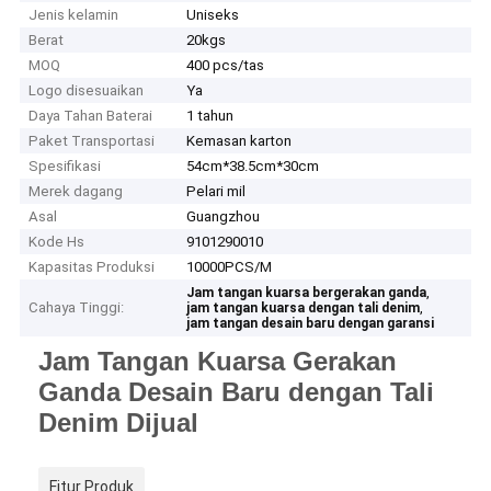
Jenis kelamin
Uniseks
Berat
20kgs
MOQ
400 pcs/tas
Logo disesuaikan
Ya
Daya Tahan Baterai
1 tahun
Paket Transportasi
Kemasan karton
Spesifikasi
54cm*38.5cm*30cm
Merek dagang
Pelari mil
Asal
Guangzhou
Kode Hs
9101290010
Kapasitas Produksi
10000PCS/M
,
Jam tangan kuarsa bergerakan ganda
Cahaya Tinggi:
,
jam tangan kuarsa dengan tali denim
jam tangan desain baru dengan garansi
Jam Tangan Kuarsa Gerakan
Ganda Desain Baru dengan Tali
Denim Dijual
Fitur Produk