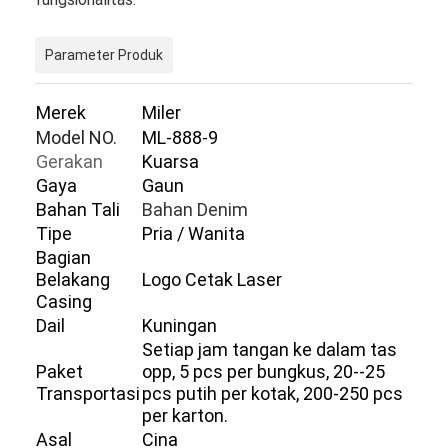
Parameter Produk
Merek
Miler
Model NO.
ML-888-9
Gerakan
Kuarsa
Gaya
Gaun
Bahan Tali
Bahan Denim
Tipe
Pria / Wanita
Bagian
Belakang
Logo Cetak Laser
Casing
Dail
Kuningan
Beranda
Setiap jam tangan ke dalam tas
Paket
opp, 5 pcs per bungkus, 20--25
Produk
Transportasi
pcs putih per kotak, 200-250 pcs
per karton.
Tentang Kami
Asal
Cina