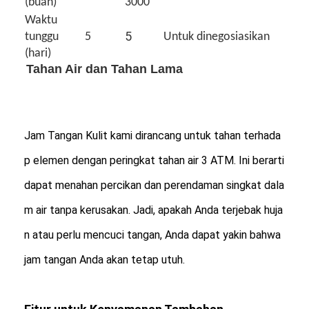
(buah)
3000
Jam tangan dengan tali silikon
Waktu
5
tunggu
5
Untuk dinegosiasikan
Lady Kuarsa Jam
(hari)
Tahan Air dan Tahan Lama
Pria Kuarsa Watch
Jam tangan quartz ringan
Jam Tangan Olahraga Digital
Jam Tangan Kulit kami dirancang untuk tahan terhada
p elemen dengan peringkat tahan air 3 ATM. Ini berarti
Jam Tangan Pasangan yang Bergaya
dapat menahan percikan dan perendaman singkat dala
Jam Tangan Anak-anak
m air tanpa kerusakan. Jadi, apakah Anda terjebak huja
Watch Spare Parts
n atau perlu mencuci tangan, Anda dapat yakin bahwa
Suku Cadang Tali Jam Tangan
jam tangan Anda akan tetap utuh.