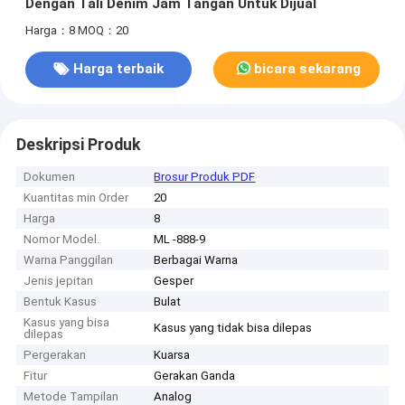
Dengan Tali Denim Jam Tangan Untuk Dijual
Harga：8
MOQ：20
Harga terbaik
bicara sekarang
Deskripsi Produk
Dokumen
Brosur Produk PDF
Kuantitas min Order
20
Harga
8
Nomor Model.
ML -888-9
Warna Panggilan
Berbagai Warna
Jenis jepitan
Gesper
Bentuk Kasus
Bulat
Kasus yang bisa
Kasus yang tidak bisa dilepas
dilepas
Pergerakan
Kuarsa
Fitur
Gerakan Ganda
Metode Tampilan
Analog