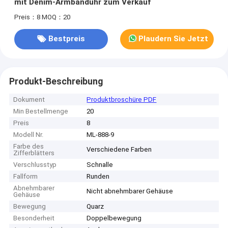
mit Denim-Armbanduhr zum Verkauf
Preis：8
MOQ：20
Bestpreis
Plaudern Sie Jetzt
Produkt-Beschreibung
Dokument
Produktbroschüre PDF
Min Bestellmenge
20
Preis
8
Modell Nr.
ML-888-9
Farbe des
Verschiedene Farben
Zifferblätters
Verschlusstyp
Schnalle
Fallform
Runden
Abnehmbarer
Nicht abnehmbarer Gehäuse
Gehäuse
Bewegung
Quarz
Besonderheit
Doppelbewegung