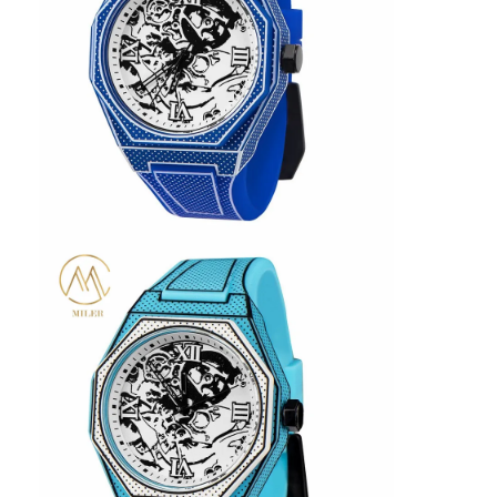
Silikonbanduhr
Lady Quarzuhr
Männerquarzuhren
Quarz-Leuchtturm
Digitale Sportuhren
Stylische Paaruhr
Kinder Armbanduhr
Watch Ersatzteile
Watch-Gürtel Ersatzteile