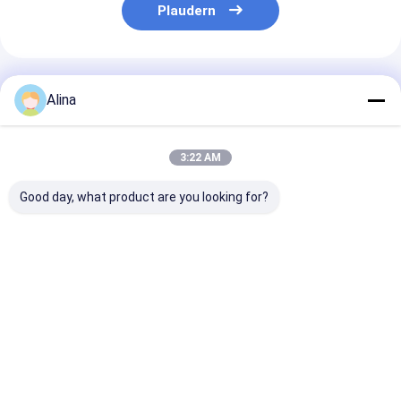
Plaudern
Empfohlene Produkte
Alina
3:22 AM
Good day, what product are you looking for?
30ATM Waterproof
Workable Quartz
Workable OEM
Stainless Steel Strap
Wrist Watch Hook
Quartz Wrist 
Watch Workable
Buckle Minimalist
with Stainless
OEM LOGO
Design Comfortable
Strap Watch
Customizable Logo
Fit Suitable
Bestpreis
Bestpreis
Bestprei
Startseite
Über uns
Kontakt
Desktop Site