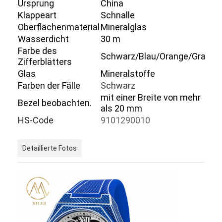
Ursprung
China
Werksbesichtigung
Klappeart
Schnalle
Oberflächenmaterial
Mineralglas
Qualitätskontrolle
Wasserdicht
30 m
Farbe des
Kontaktieren Sie uns
Schwarz/Blau/Orange/Grau
Zifferblätters
Glas
Mineralstoffe
Neuigkeiten
Farben der Fälle
Schwarz
mit einer Breite von mehr
Fälle
Bezel beobachten.
als 20 mm
Blog
HS-Code
9101290010
Detaillierte Fotos
Quarz-Armbanduhr
Lederbandquarzuhr
Uhren aus Edelstahl