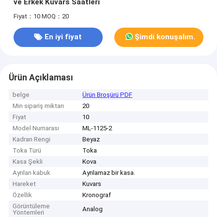
ve Erkek Kuvars Saatleri
Fiyat：10
MOQ：20
En iyi fiyat
Şimdi konuşalım.
Ürün Açıklaması
belge
Ürün Broşürü PDF
Min sipariş miktarı
20
Fiyat
10
Model Numarası
ML-1125-2
Kadran Rengi
Beyaz
Toka Türü
Toka
Kasa Şekli
Kova
Ayrılan kabuk
Ayrılamaz bir kasa.
Hareket
Kuvars
Özellik
Kronograf
Görüntüleme
Analog
Yöntemleri