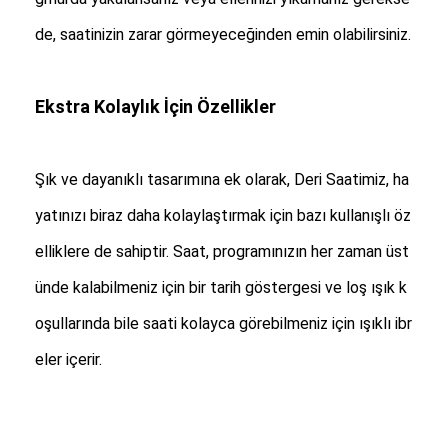
Silikon Kemerli Saat
de, saatinizin zarar görmeyeceğinden emin olabilirsiniz.
Kadın Kuvars Saati
Erkek Kuvars Saati
Ekstra Kolaylık İçin Özellikler
Kuvars ışık saati
Şık ve dayanıklı tasarımına ek olarak, Deri Saatimiz, ha
Dijital Spor Saati
yatınızı biraz daha kolaylaştırmak için bazı kullanışlı öz
Şık Çift Saat
elliklere de sahiptir. Saat, programınızın her zaman üst
Çocuklar Bilek Saati
ünde kalabilmeniz için bir tarih göstergesi ve loş ışık k
Watch yedek parçaları
oşullarında bile saati kolayca görebilmeniz için ışıklı ibr
eler içerir.
Saat Kayışı Yedek Parçaları