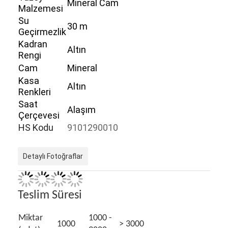
Mineral Cam
Malzemesi
Su
30 m
Geçirmezlik
Kadran
Altın
Rengi
Cam
Mineral
Kasa
Altın
Renkleri
Saat
Alaşım
Çerçevesi
HS Kodu
9101290010
Detaylı Fotoğraflar
Evde
Ürün
Teslim Süresi
Hakkımızda
Miktar
1000 -
1000
> 3000