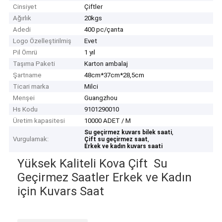
Cinsiyet
Çiftler
Ağırlık
20kgs
Adedi
400 pc/çanta
Logo Özelleştirilmiş
Evet
Pil Ömrü
1 yıl
Taşıma Paketi
Karton ambalaj
Şartname
48cm*37cm*28,5cm
Ticari marka
Milci
Menşei
Guangzhou
Hs Kodu
9101290010
Üretim kapasitesi
10000 ADET / M
,
Su geçirmez kuvars bilek saati
Vurgulamak:
,
Çift su geçirmez saat
Erkek ve kadın kuvars saati
Yüksek Kaliteli Kova Çift Su
Geçirmez Saatler Erkek ve Kadın
için Kuvars Saat