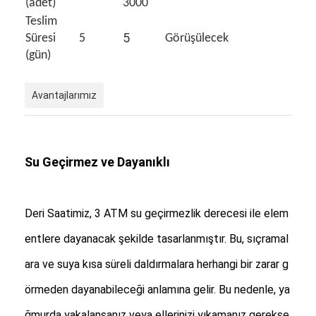
(adet)
3000
Fabrika Turu
Teslim
5
Süresi
5
Görüşülecek
Kalite kontrolü
(gün)
Bizimle İletişim
Avantajlarımız
Haberler
Davalar
Su Geçirmez ve Dayanıklı
Blog
Deri Saatimiz, 3 ATM su geçirmezlik derecesi ile elem
Kuvars Bilek İzle
entlere dayanacak şekilde tasarlanmıştır. Bu, sıçramal
Deri Kayışlı Kuvars Saat
ara ve suya kısa süreli daldırmalara herhangi bir zarar g
örmeden dayanabileceği anlamına gelir. Bu nedenle, ya
Paslanmaz çelik kayışlı saat
ğmurda yakalansanız veya ellerinizi yıkamanız gerekse