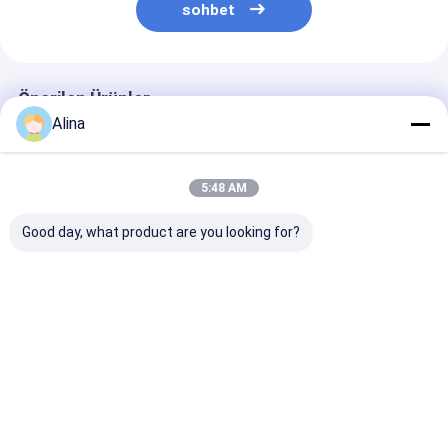
sohbet
Önerilen Ürünler
Alina
5:48 AM
Good day, what product are you looking for?
30ATM Waterproof
Workable Quartz
Workable OEM
Stainless Steel Strap
Wrist Watch Hook
Quartz Wrist 
Watch Workable
Buckle Minimalist
with Stainless
OEM LOGO
Design Comfortable
Strap Watch
Customizable Logo
Fit Suitable
En iyi fiyat
En iyi fiyat
En iyi fiy
Ana
Hakkımızda
Bize
Desktop