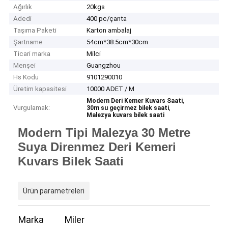
Ağırlık
20kgs
Adedi
400 pc/çanta
Taşıma Paketi
Karton ambalaj
Şartname
54cm*38.5cm*30cm
Ticari marka
Milci
Menşei
Guangzhou
Hs Kodu
9101290010
Üretim kapasitesi
10000 ADET / M
,
Modern Deri Kemer Kuvars Saati
Vurgulamak:
,
30m su geçirmez bilek saati
Malezya kuvars bilek saati
Modern Tipi Malezya 30 Metre
Suya Direnmez Deri Kemeri
Kuvars Bilek Saati
Ürün parametreleri
Marka
Miler