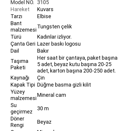
Model NO.
3105
Hareket
Kuvars
Tarzı
Elbise
Bant
Tungsten çelik
malzemesi
Türü
Kadınlar izliyor.
Çanta Geri
Lazer baskı logosu
Dail
Bakır
Her saat bir çantaya, paket başına
Taşıma
5 adet, beyaz kutu başına 20-25
Paketi
adet, karton başına 200-250 adet.
Kaynağı
Çin
Kapak Tipi
Düğme basma gizli kilit
Yüzey
Mineral cam
malzemesi
Su
30 m
geçirmez
Döner
Beyaz
Rengi