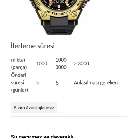
İlerleme süresi
miktar
1000 -
1000
> 3000
(parça)
3000
Önderi
5
süresi
5
Anlaşılması gereken
(günler)
Bizim Avantajlarımız
Su geçirmez ve dayanıklı