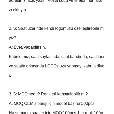
adresinizi açık yazın. Posta kodu ve telefon numaranı
zı ekleyin.
2. S: Saat üzerinde kendi logomuzu özelleştirebilir mi
yiz?
A: Evet, yapabilirsin.
Fabrikamız, saat sayfasında, saat bandında, saat tacı
ve saatin arkasında LOGO'nuzu yapmayı kabul ediyo
r.
3. S: MOQ nedir? Renkleri karıştırılabilir mi?
A: MOQ OEM siparişi için model başına 500pcs.
Hazır marka saatler için MOQ 100pcs, her renk 100p