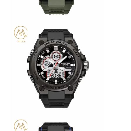
Fabrika Turu
Kalite kontrolü
Bizimle İletişim
Haberler
Davalar
Blog
Kuvars Bilek İzle
Deri Kayışlı Kuvars Saat
Paslanmaz çelik kayışlı saat