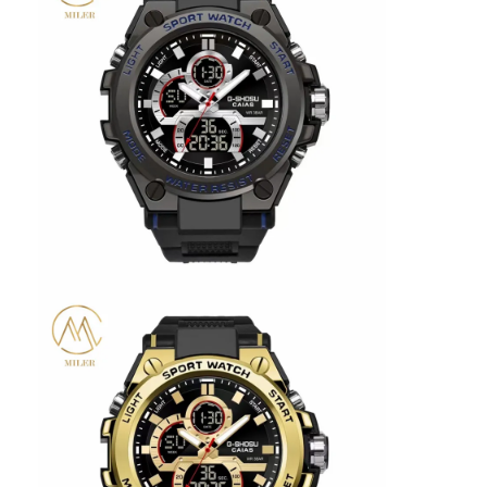
Silikon Kemerli Saat
Kadın Kuvars Saati
Erkek Kuvars Saati
Kuvars ışık saati
Dijital Spor Saati
Şık Çift Saat
Çocuklar Bilek Saati
Watch yedek parçaları
Saat Kayışı Yedek Parçaları