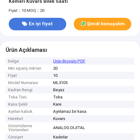
Kemeri Kuvars Bilek Saati
Fiyat：10
MOQ：20
En iyi fiyat
Şimdi konuşalım.
Ürün Açıklaması
belge
Ürün Broşürü PDF
Min sipariş miktarı
20
Fiyat
10
Model Numarası
ML3105
Kadran Rengi
Beyaz
Toka Türü
Toka
Kasa Şekli
Kare
Ayrılan kabuk
Ayrılamaz bir kasa.
Hareket
Kuvars
Görüntüleme
ANALOG DİJİTAL
Yöntemleri
Cinsiyet
Kadınlar