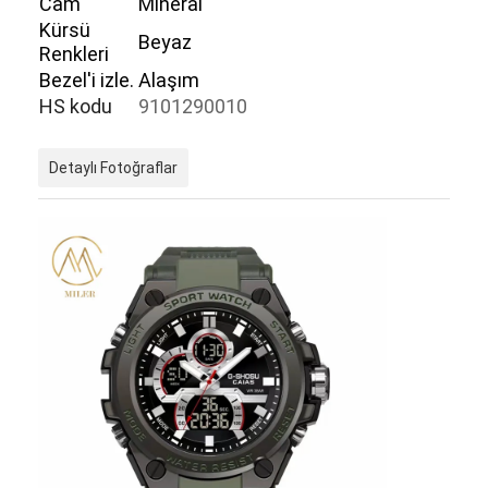
Cam
Mineral
Kürsü
Beyaz
Renkleri
Bezel'i izle.
Alaşım
HS kodu
9101290010
Detaylı Fotoğraflar
Evde
Ürün
Hakkımızda