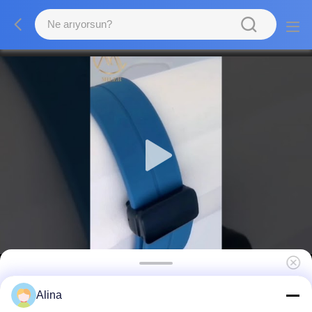
Guangdong'da erkekler için parlak elleri ve
Alina
deri bandı olan şık kuvars bilek saati