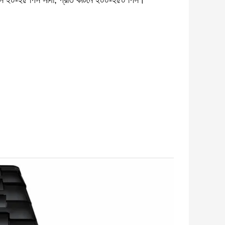
ক্সে ২০-২৫ পিস সাদা, প্রতি কার্টনে ২০০-২৫০ পিস।