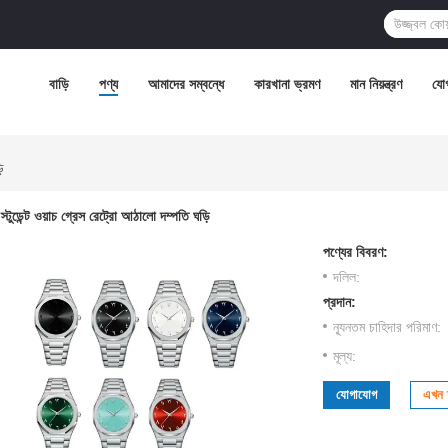
বাড়ি
পণ্য
আমাদের সম্বন্ধে
কারখানা ভ্রমণ
মান নিয়ন্ত্রণ
যো
ি
স্টুডেন্ট ওয়াচ গ্রেস রেট্রো আঠালো দম্পতি ঘড়ি
পণ্যের বিবরণ:
দলিল:
প্রদান:
ন্যূনতম চাহিদার পরিমাণ:
মূল্য:
যোগাযোগ
এখন চ