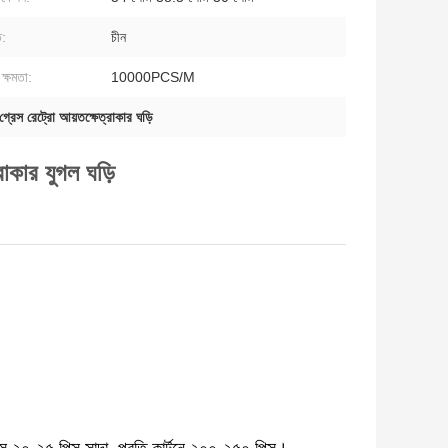
ি:
চীন
ক্ষমতা:
10000PCS/M
গ্রেস রেট্রো আয়তক্ষেত্রাকার ঘড়ি
্রাকার যুগল ঘড়ি