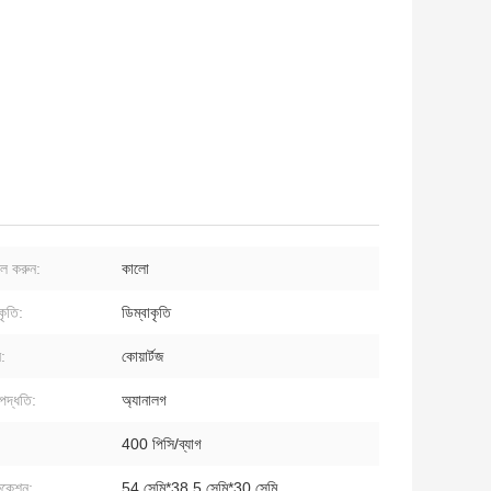
াল করুন:
কালো
ৃতি:
ডিম্বাকৃতি
:
কোয়ার্টজ
 পদ্ধতি:
অ্যানালগ
:
400 পিসি/ব্যাগ
িকেশন:
54 সেমি*38.5 সেমি*30 সেমি