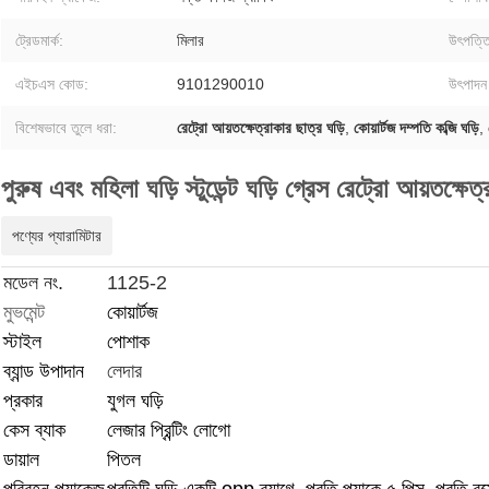
ট্রেডমার্ক:
মিলার
উৎপত্ত
এইচএস কোড:
9101290010
উৎপাদন 
বিশেষভাবে তুলে ধরা:
রেট্রো আয়তক্ষেত্রাকার ছাত্র ঘড়ি
,
কোয়ার্টজ দম্পতি কব্জি ঘড়ি
,
পুরুষ এবং মহিলা ঘড়ি স্টুডেন্ট ঘড়ি গ্রেস রেট্রো আয়তক্ষেত
পণ্যের প্যারামিটার
মডেল নং.
1125-2
মুভমেন্ট
কোয়ার্টজ
স্টাইল
পোশাক
ব্যান্ড উপাদান
লেদার
প্রকার
যুগল ঘড়ি
কেস ব্যাক
লেজার প্রিন্টিং লোগো
ডায়াল
পিতল