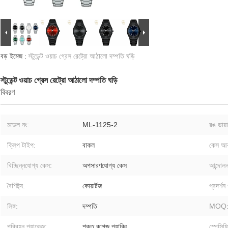
বড় ইমেজ :
স্টুডেন্ট ওয়াচ গ্রেস রেট্রো আঠালো দম্পতি ঘড়ি
স্টুডেন্ট ওয়াচ গ্রেস রেট্রো আঠালো দম্পতি ঘড়ি
বিবরণ
মডেল নং:
ML-1125-2
রঙ ডায়
ক্লিপ টাইপ:
বাকল
কেস আক
বিচ্ছিন্নযোগ্য কেস:
অপসারণযোগ্য কেস
আন্দোলন
বৈশিষ্ট্য:
কোয়ার্টজ
প্রদর্শন
লিঙ্গ:
দম্পতি
MOQ
পরিবহন প্যাকেজ:
শক্ত কাগজ প্যাকিং
স্পেসিফ