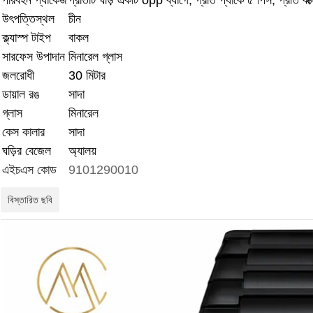
পরিবহন প্যাকেজ
প্রতিটি ঘড়ি একটি opp ব্যাগে, প্রতি প্যাকে ৫ পিস, প্রতি ব
উৎপত্তিস্থল
চীন
ক্ল্যাস্প টাইপ
বাকল
সারফেস উপাদান
মিনারেল গ্লাস
জলরোধী
30 মিটার
ডায়াল রঙ
সাদা
গ্লাস
মিনারেল
কেস কালার
সাদা
ঘড়ির বেজেল
অ্যালয়
এইচএস কোড
9101290010
বিস্তারিত ছবি