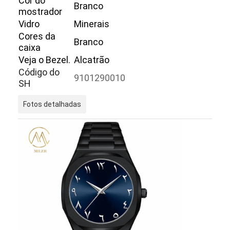
Cor do
Branco
mostrador
Vidro
Minerais
Cores da
Branco
caixa
Veja o Bezel.
Alcatrão
Código do
9101290010
SH
Fotos detalhadas
Início
Produtos
Sobre nós