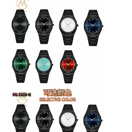
Relógio de fita de silício
Relógio de quartzo
Relógio de quartzo para homens
relógio de quartzo
Relógio Desportivo Digital
Um relógio de casal elegante
Relógio de pulso para crianças
Peças de reposição de relógios
Peças sobressalentes de cintos de relógio