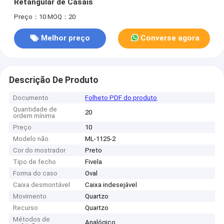
Retangular de Casais
Preço：10
MOQ：20
Melhor preço
Converse agora
Descrição De Produto
Documento
Folheto PDF do produto
Quantidade de
20
ordem mínima
Preço
10
Modelo não.
ML-1125-2
Cor do mostrador
Preto
Tipo de fecho
Fivela
Forma do caso
Oval
Caixa desmontável
Caixa indesejável
Movimento
Quartzo
Recurso
Quartzo
Métodos de
Analógico