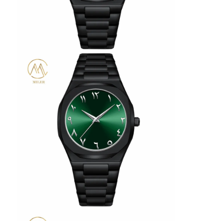
Visita à fábrica
Controle de qualidade
Contate-nos
Notícias
Casos
Blogue
Relógio de pulso de quartzo
Relógio de Quartzo de Cintura de Couro
Relógio com correia de aço inoxidável