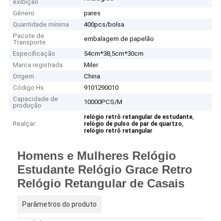
exibição
Gênero
pares
Quantidade mínima
400pcs/bolsa
Pacote de
embalagem de papelão
Transporte
Especificação
54cm*38,5cm*30cm
Marca registrada
Miler
Origem
China
Código Hs
9101290010
Capacidade de
10000PCS/M
produção
,
relógio retrô retangular de estudante
Realçar:
,
relógio de pulso de par de quartzo
relógio retrô retangular
Homens e Mulheres Relógio
Estudante Relógio Grace Retro
Relógio Retangular de Casais
Parâmetros do produto