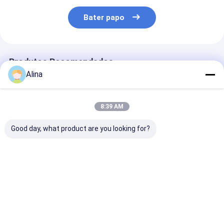
Bater papo
Produtos Recomendados
Alina
8:39 AM
Good day, what product are you looking for?
30ATM Waterproof
Workable Quartz
Workable OEM
Stainless Steel Strap
Wrist Watch Hook
Quartz Wrist 
Watch Workable
Buckle Minimalist
with Stainless
OEM LOGO
Design Comfortable
Strap Watch
Customizable Logo
Fit Suitable
Melhor preço
Melhor preço
Melhor pr