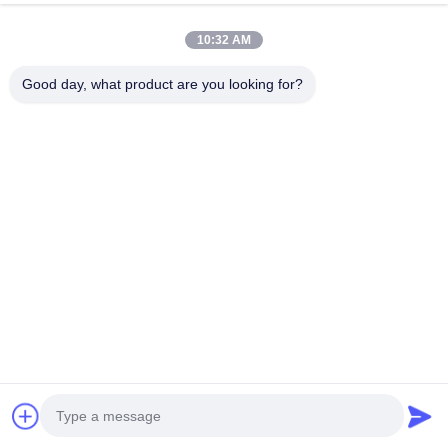
এখন চ্যাট করুন
অনুসন্ধান পাঠান
10:32 AM
#
সিলিকন ব্যান্ড পাঁজরের ঘড়ি
#
মহিলাদের বিলাসবহুল ঘড়ি
#
অনন্য কোয়ার্টজ ঘড়ি
Good day, what product are you looking for?
কোয়ার্টজ লাইট ওয়াচ
2025-03-24
8 মতামত
গুয়াংজু কারখানা সুবিধাজনক বৈশিষ্ট্য সহ মহিলাদের জন্য জলরোধী এবং আড়ম্বরপূর্ণ কোয়ার্টজ হালকা ঘড়ি জলরোধী
এবং দীর্ঘস্থায়ী আমাদের চামড়ার ঘড়িটি 3 ATM জলরোধী রেটিং দিয়ে উপাদানগুলির প্রতিরোধের জন্য ডি...
আরও দেখুন
দর্শনার্থীর বার্তা
মেসেজ রেখে যান
এখনো জনসমক্ষে কোন মন্তব্য নেই