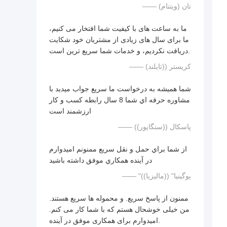
—— تان (ویتنام)
ما به ساعت های با کیفیت شما افتخار می کنیم،
ما برای سال های زیادی از مشتریان خود شکایت
دریافت نکردیم، و خدمات شما سریع ترین است.
—— کریستر ((تایلند)
شما هميشه به درخواست ما سريع جواب ميديد با
مشاوره حرفه اي شما 8 سال رابطه کسب و کار
ارزشمند است
—— پاسکال ((سنگاپور))
از شما براي حمل و نقل سريع ممنونم اميدوارم
در آينده همکاري موفق داشته باشيد
—— "يوگينيا" ((ماليزيا))
ممنون از پاسخ سریع. و محموله ها سریع هستند.
من خیلی خوشحال هستم که با شما کار می کنم.
امیدوارم برای همکاری موفق در آینده.