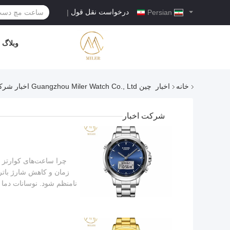
درخواست نقل قول
|
Persian
وبلاگ
خانه
اخبار
چین Guangzhou Miler Watch Co., Ltd اخبار شرکت
شرکت اخبار
چرا ساعت‌های کوارتز ا
زمان و کاهش شارژ باتر
نامنظم شود. نوسانات دما ن