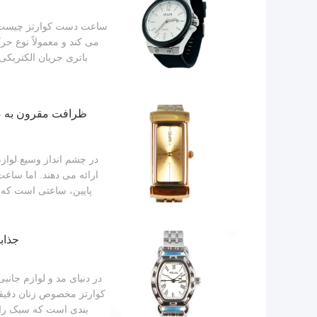
ساعت دست کوارتز چیست؟ ی
می کند و معمولاً نوع ح
باتری جریان الکتریک
ظرافت مقرون به ص
در چشم انداز وسیع لواز
ارائه می دهند. اما ساعت
پایین، ساعتی است که 
جذاب
در دنیای مد و لوازم جان
کوارتز مخصوص زنان دقیقا
بندی است که سبک را 