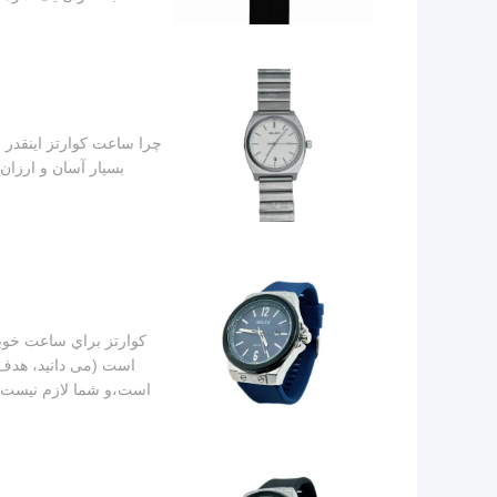
چرا ساعت کوارتز اينقدر ا
بسیار آسان و ارزان
کوارتز براي ساعت خوبه
است (می دانید، هدف 
است،و شما لازم نیست نگ