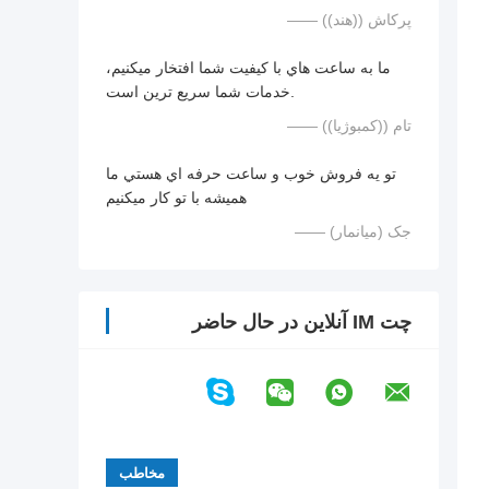
—— پرکاش ((هند))
ما به ساعت هاي با کيفيت شما افتخار ميکنيم،
خدمات شما سريع ترين است.
—— تام ((کمبوژیا))
تو يه فروش خوب و ساعت حرفه اي هستي ما
هميشه با تو کار ميکنيم
—— جک (میانمار)
چت IM آنلاین در حال حاضر