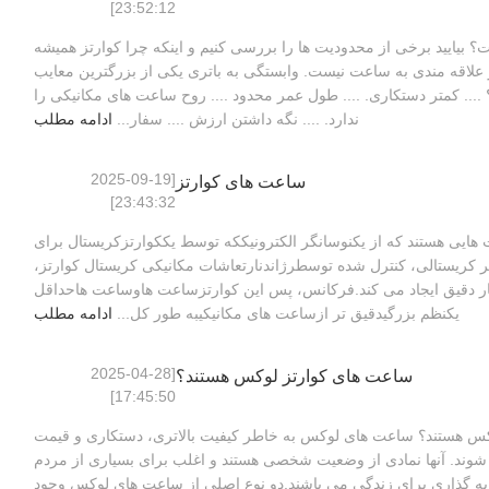
23:52:12]
بیایید برخی از محدودیت ها را بررسی کنیم و اینکه چرا کوارتز همیشه
ر علاقه مندی به ساعت نیست. وابستگی به باتری یکی از بزرگترین معایب
... کمتر دستکاری. .... طول عمر محدود .... روح ساعت های مکانیکی را
ندارد. .... نگه داشتن ارزش .... سفار...
ادامه مطلب
[2025-09-19
ساعت های کوارتز
23:43:32]
ایی هستند که از یکنوسانگر الکترونیککه توسط یککوارتزکریستال برای
 کریستالی، کنترل شده توسطرژاندنارتعاشات مکانیکی کریستال کوارتز،
ار دقیق ایجاد می کند.فرکانس، پس اين کوارتزساعت هاوساعت هاحداقل
یکنظم بزرگیدقیق تر ازساعت های مکانیکیبه طور کل...
ادامه مطلب
[2025-04-28
ساعت های کوارتز لوکس هستند؟
17:45:50]
س هستند؟ ساعت های لوکس به خاطر کیفیت بالاتری، دستکاری و قیمت
 شوند. آنها نمادی از وضعیت شخصی هستند و اغلب برای بسیاری از مردم
یه گذاری برای زندگی می باشند.دو نوع اصلی از ساعت های لوکس وجود