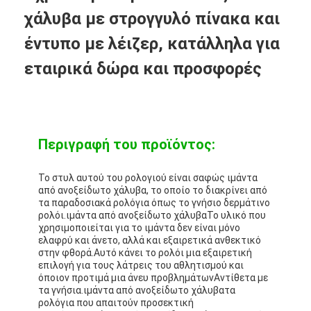
χάλυβα με στρογγυλό πίνακα και
έντυπο με λέιζερ, κατάλληλα για
εταιρικά δώρα και προσφορές
Περιγραφή του προϊόντος:
Το στυλ αυτού του ρολογιού είναι σαφώς ιμάντα
από ανοξείδωτο χάλυβα, το οποίο το διακρίνει από
τα παραδοσιακά ρολόγια όπως το γνήσιο δερμάτινο
ρολόι.
ιμάντα από ανοξείδωτο χάλυβα
Το υλικό που
χρησιμοποιείται για το ιμάντα δεν είναι μόνο
ελαφρύ και άνετο, αλλά και εξαιρετικά ανθεκτικό
στην φθορά.Αυτό κάνει το ρολόι μια εξαιρετική
επιλογή για τους λάτρεις του αθλητισμού και
όποιον προτιμά μια άνευ προβλημάτωνΑντίθετα με
τα γνήσια.
ιμάντα από ανοξείδωτο χάλυβα
τα
ρολόγια που απαιτούν προσεκτική