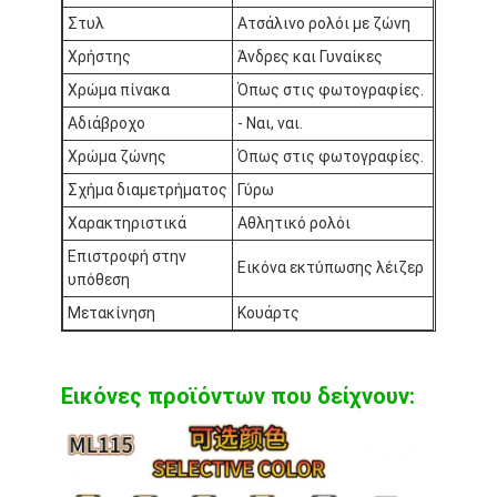
Ρολόι με λουρί από πυριτόνιο
Στυλ
Ατσάλινο ρολόι με ζώνη
Χρήστης
Άνδρες και Γυναίκες
Κυρία Κουάρτζ ρολόι
Χρώμα πίνακα
Όπως στις φωτογραφίες.
Άνδρες Κουάρτζου ρολόι
Αδιάβροχο
- Ναι, ναι.
Χρώμα ζώνης
Όπως στις φωτογραφίες.
Φωτεινό ρολόι από χαλαζία
Σχήμα διαμετρήματος
Γύρω
Ψηφιακό Sport Watch
Χαρακτηριστικά
Αθλητικό ρολόι
Επιστροφή στην
Στυλάτο ρολόι για ζευγάρια
Εικόνα εκτύπωσης λέιζερ
υπόθεση
Παιδικά ρολόγια
Μετακίνηση
Κουάρτς
Εναλλακτικά για ρολόγια
Εικόνες προϊόντων που δείχνουν:
Εναλλακτικά για ζώνες ρολογιών