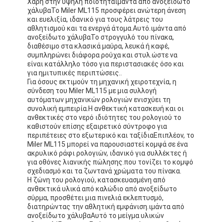
Χάρη στην υψηλή ποιότητα
ιμάντα από ανοξείδωτο
χάλυβα
Το Miler ML115 προσφέρει ανώτερη άνεση
και ευελιξία, ιδανικό για τους λάτρεις του
αθλητισμού και τα ενεργά άτομα.Αυτό.
ιμάντα από
ανοξείδωτο χάλυβα
Το στρογγυλό του πίνακα,
διαθέσιμο στα κλασικά μαύρα, λευκά ή καφέ,
συμπληρώνει διάφορα ρούχα και στυλ.ώστε να
είναι κατάλληλο τόσο για περιστασιακές όσο και
για ημιτυπικές περιπτώσεις..
Για όσους εκτιμούν τη μηχανική χειροτεχνία, η
σύνδεση του Miler ML115 με μια συλλογή
αυτόματων μηχανικών ρολογιών ενισχύει τη
συνολική εμπειρία.Η ανθεκτική κατασκευή και οι
ανθεκτικές στο νερό ιδιότητες του ρολογιού το
καθιστούν επίσης εξαιρετικό σύντροφο για
περιπέτειες στο εξωτερικό και ταξίδιαΕπιπλέον, το
Miler ML115 μπορεί να παρουσιαστεί κομψά σε ένα
ακρυλικό ράφι ρολογιών, ιδανικό για συλλέκτες ή
για οθόνες λιανικής πώλησης.που τονίζει το κομψό
σχεδιασμό και τα ζωντανά χρώματα του πίνακα.
Η ζώνη του ρολογιού, κατασκευασμένη από
ανθεκτικά υλικά από καλώδιο από ανοξείδωτο
σύρμα, προσθέτει μια πινελιά εκλεπτυσμό,
διατηρώντας την αθλητική εμφάνιση.
ιμάντα από
ανοξείδωτο χάλυβα
Αυτό το μείγμα υλικών