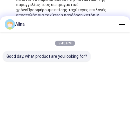
παραγγελίας τους σε πραγματικό
χρόνοΠροσφέρουμε επίσης ταχύτερες επιλογές
αποστολής για ταχύτερη παράδοση κατόπιν
αιτήματος.
Alina
Γενικά ερωτήματα:
3:45 PM
Ε1: Ποια είναι η μάρκα και ο αριθμός μοντέλου
του
ιμάντα από ανοξείδωτο χάλυβα
Να
Good day, what product are you looking for?
παρακολουθήσω;
Α1: Η
ιμάντα από ανοξείδωτο χάλυβα
Το ρολόι είναι
της μάρκας Μίλερ, και ο αριθμός μοντέλου είναι
ML115.
Ε2: Πού βρίσκεται η
Ατσάλινο ρολόι με
ζώνη
κατασκευασμένο;
Α2: Το ρολόι από ανοξείδωτο χάλυβα
κατασκευάζεται στο Guangzhou.
Ε3: Ποια είναι η ελάχιστη ποσότητα
παραγγελίας για αυτό το ρολόι;
Α3: Η ελάχιστη ποσότητα παραγγελίας είναι 20
κομμάτια.
Ε4: Πόσο γρήγορα μπορώ να περιμένω παράδοση
μετά την παραγγελία;