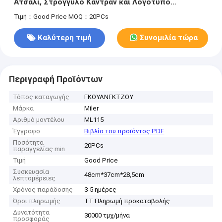
Ατσάλι, Στρογγυλό Καντράν και Λογότυπο
Τυπωμένο με Λέιζερ, Ιδανικό για Εταιρικά Δώρα και
Τιμή：Good Price
MOQ：20PCs
Προσφορές
Καλύτερη τιμή
Συνομιλία τώρα
Περιγραφή Προϊόντων
Τόπος καταγωγής
ΓΚΟΥΑΝΓΚΤΖΟΥ
Μάρκα
Miler
Αριθμό μοντέλου
ML115
Έγγραφο
Βιβλίο του προϊόντος PDF
Ποσότητα
20PCs
παραγγελίας min
Τιμή
Good Price
Συσκευασία
48cm*37cm*28,5cm
λεπτομέρειες
Χρόνος παράδοσης
3-5 ημέρες
Όροι πληρωμής
TT Πληρωμή προκαταβολής
Δυνατότητα
30000 τμχ/μήνα
προσφοράς