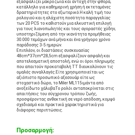
εξασφαλίζει μακροζωία και αντοχή στην φθορά,
κατάλληλο για καθημερινή χρήση ή εκτεταμένες
δραστηριότητες στο εξωτερικό.Η καλή τιμή του
ρολογιού και η ελάχιστη ποσότητα παραγγελίας
των 20 PCS το καθιστούν μια ελκυστική επιλογή
για τους λιανοπωλητές και τους αγοραστές χύδην,
υποστηριζόμενη από την ικανότητα προμήθειας
30.000 τεμάχων ανά μήνα και ένα γρήγορο χρόνο
παράδοσης 3-5 ημερών.
Επιπλέον, οι διαστάσεις συσκευασίας
48cm*37cm*28,5cm εξασφαλίζουν ασφαλή και
αποτελεσματική αποστολή, ενώ οι όροι πληρωμής
που απαιτούν προκαταβολή TT διευκολύνουν τις
ομαλές συναλλαγές.Είτε χρησιμοποιείται ως
αξιόπιστο προσωπικό αξεσουάρ είτε ως
στοχαστικό δώρο, το Miler ML115
ιμάντα από
ανοξείδωτο χάλυβα
Το ρολόι ανταποκρίνεται στις
απαιτήσεις του σύγχρονου τρόπου ζωής,
προσφέροντας ανθεκτική σε νερό απόδοση, κομψό
σχεδιασμό και πρακτικά χαρακτηριστικά για
διάφορες περιπτώσεις.
Προσαρμογή: