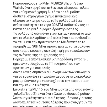
Παρουσιάζουμε το Miler ML8029 Silicon Strap
Watch, ένα κομψό και ανθεκτικό αξεσουάρ τέλειο
για καθημερινή χρήση.Αυτό το ρολόι μόδας
διαθέτει στρογγυλό σχήμα πίνακα και ένα
αξιόπιστο κίνημα κουάρτςΤο ρολόι διαθέτει
ανθεκτικότητα στο νερό 30ATM, καθιστώντας το
κατάλληλο για διάφορες δραστηριότητες.
Το ρολόι από σιλικόνιο είναι κατασκευασμένο από
άνετο υλικό λωρίδας από σιλικόνιο και συνδυάζει
το στυλ και την πρακτικότητα.Με δυνατότητα
προμήθειας 30Η Miler προσφέρει αυτά τα ρολόγια
από κράμα κουάρτς σε καλή τιμή για να καλύψουν
τις ανάγκες της επιχείρησής σας.
Παρέχουμε αποτελεσματική παράδοση εντός 3-5
ημερών και δεχόμαστε TT πληρωμή εκ των
προτέρων για ασφαλείς
συναλλαγές.συμπεριλαμβανομένων των επιλογών
για να εμφανίσετε τα ρολόγια σας σε ένα ακρυλικό
ράφι ρολογιού για να ενισχύσετε την παρουσίαση
και την ελκυστικότητα.
Επιλέξτε τα ML115 του Miler
ιμάντα από ανοξείδωτο
χάλυβα
Προσέξτε για ένα τέλειο συνδυασμό μόδας,
λειτουργικότητας και ποιότητας, ιδανικό για τους
λιανοπωλητές και τους λάτρεις που αναζητούν τα
υψηλής ποιότητας ρολόγια μόδας.