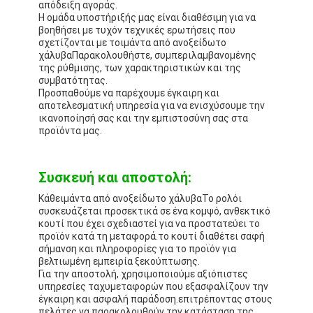
απόδειξη αγοράς.
Η ομάδα υποστήριξής μας είναι διαθέσιμη για να
βοηθήσει με τυχόν τεχνικές ερωτήσεις που
σχετίζονται με το
ιμάντα από ανοξείδωτο
χάλυβα
Παρακολουθήστε, συμπεριλαμβανομένης
της ρύθμισης, των χαρακτηριστικών και της
συμβατότητας.
Προσπαθούμε να παρέχουμε έγκαιρη και
αποτελεσματική υπηρεσία για να ενισχύσουμε την
ικανοποίησή σας και την εμπιστοσύνη σας στα
προϊόντα μας.
Συσκευή και αποστολή:
Κάθε
ιμάντα από ανοξείδωτο χάλυβα
Το ρολόι
συσκευάζεται προσεκτικά σε ένα κομψό, ανθεκτικό
κουτί που έχει σχεδιαστεί για να προστατεύει το
προϊόν κατά τη μεταφορά.το κουτί διαθέτει σαφή
σήμανση και πληροφορίες για το προϊόν για
βελτιωμένη εμπειρία ξεκούπτωσης.
Για την αποστολή, χρησιμοποιούμε αξιόπιστες
υπηρεσίες ταχυμεταφορών που εξασφαλίζουν την
έγκαιρη και ασφαλή παράδοση.επιτρέποντας στους
πελάτες να παρακολουθούν την κατάσταση της