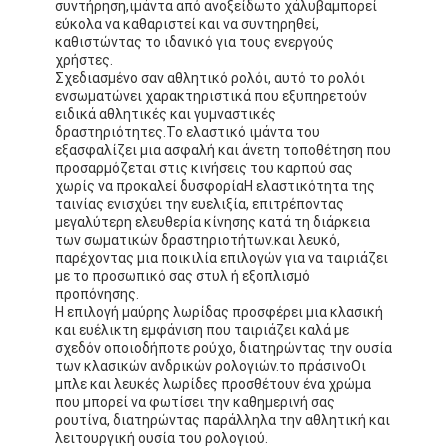
συντήρηση,
ιμάντα από ανοξείδωτο χάλυβα
μπορεί
εύκολα να καθαριστεί και να συντηρηθεί,
καθιστώντας το ιδανικό για τους ενεργούς
χρήστες.
Σχεδιασμένο σαν αθλητικό ρολόι, αυτό το ρολόι
ενσωματώνει χαρακτηριστικά που εξυπηρετούν
ειδικά αθλητικές και γυμναστικές
δραστηριότητες.Το ελαστικό ιμάντα του
εξασφαλίζει μια ασφαλή και άνετη τοποθέτηση που
προσαρμόζεται στις κινήσεις του καρπού σας
χωρίς να προκαλεί δυσφορίαΗ ελαστικότητα της
ταινίας ενισχύει την ευελιξία, επιτρέποντας
μεγαλύτερη ελευθερία κίνησης κατά τη διάρκεια
των σωματικών δραστηριοτήτων.και λευκό,
παρέχοντας μια ποικιλία επιλογών για να ταιριάζει
με το προσωπικό σας στυλ ή εξοπλισμό
προπόνησης.
Η επιλογή μαύρης λωρίδας προσφέρει μια κλασική
και ευέλικτη εμφάνιση που ταιριάζει καλά με
Σπίτι
σχεδόν οποιοδήποτε ρούχο, διατηρώντας την ουσία
των κλασικών ανδρικών ρολογιών.το πράσινοΟι
Προϊόντα
μπλε και λευκές λωρίδες προσθέτουν ένα χρώμα
που μπορεί να φωτίσει την καθημερινή σας
ρουτίνα, διατηρώντας παράλληλα την αθλητική και
Σχετικά με εμάς
λειτουργική ουσία του ρολογιού.