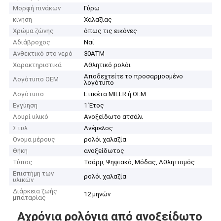
Μορφή πινάκων
Γύρω
κίνηση
Χαλαζίας
Χρώμα ζώνης
όπως τις εικόνες
Αδιάβροχος
Ναί
Ανθεκτικό στο νερό
30ATM
Χαρακτηριστικά
Αθλητικό ρολόι
Αποδεχτείτε το προσαρμοσμένο
Λογότυπο OEM
λογότυπο
Λογότυπο
Ετικέτα MILER ή OEM
Εγγύηση
1 Έτος
Λουρί υλικό
Ανοξείδωτο ατσάλι
Στυλ
Ανέμελος
Όνομα μέρους
ρολόι χαλαζία
Θήκη
ανοξείδωτος
Τύπος
Τσάρμ, Ψηφιακό, Μόδας, Αθλητισμός
Επιστήμη των
ρολόι χαλαζία
υλικών
Διάρκεια ζωής
12 μηνών
μπαταρίας
Αχρόνια ρολόγια από ανοξείδωτο