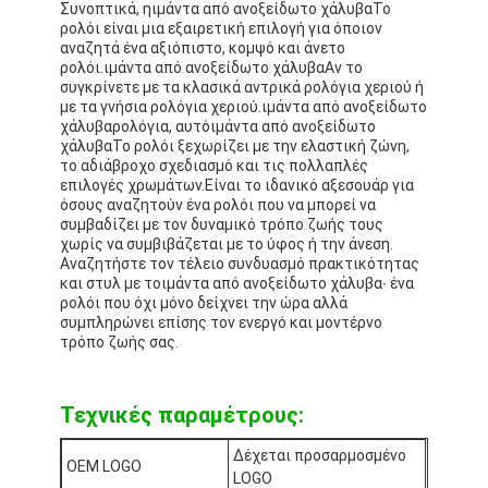
Συνοπτικά, η
ιμάντα από ανοξείδωτο χάλυβα
Το
Επισκέψεις στο εργοστάσιο
ρολόι είναι μια εξαιρετική επιλογή για όποιον
αναζητά ένα αξιόπιστο, κομψό και άνετο
ρολόι.
ιμάντα από ανοξείδωτο χάλυβα
Αν το
Ποιοτικός έλεγχος
συγκρίνετε με τα κλασικά αντρικά ρολόγια χεριού ή
με τα γνήσια ρολόγια χεριού.
ιμάντα από ανοξείδωτο
Επικοινωνήστε μαζί μας
χάλυβα
ρολόγια, αυτό
ιμάντα από ανοξείδωτο
χάλυβα
Το ρολόι ξεχωρίζει με την ελαστική ζώνη,
Ειδήσεις
το αδιάβροχο σχεδιασμό και τις πολλαπλές
επιλογές χρωμάτων.Είναι το ιδανικό αξεσουάρ για
όσους αναζητούν ένα ρολόι που να μπορεί να
Υποθέσεις
συμβαδίζει με τον δυναμικό τρόπο ζωής τους
χωρίς να συμβιβάζεται με το ύφος ή την άνεση.
Ιστολόγιο
Αναζητήστε τον τέλειο συνδυασμό πρακτικότητας
και στυλ με το
ιμάντα από ανοξείδωτο χάλυβα
∙ ένα
ρολόι που όχι μόνο δείχνει την ώρα αλλά
συμπληρώνει επίσης τον ενεργό και μοντέρνο
τρόπο ζωής σας.
Χαλαζίας Wristwatch
Δερμάτινο ρολόι από χαλαζία
Τεχνικές παραμέτρους:
Ατσάλινο ρολόι με ζώνη
Δέχεται προσαρμοσμένο
OEM LOGO
LOGO