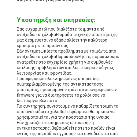
Υποστήριξη και υπηρεσίες:
Σας ευχαριστώ που διαλέξατε το
ιμάντα από
ανοξείδωτο χάλυβα
Η ομάδα τεχνικής υποστήριξης
μας δεσμεύεται να εξασφαλίσει την καλύτερη
εμπειρία με το προϊόν σας.
Εάν αντιμετωπίσετε προβλήματα με το
ιμάντα από
ανοξείδωτο χάλυβα
Παρακολουθήστε, παρακαλούμε
ανατρέξτε στο εγχειρίδιο χρήστη για συμβουλές
επίλυσης προβλημάτων και λεπτομερείς οδηγίες
λειτουργίας και φροντίδας.
Προσφέρουμε ολοκληρωμένες υπηρεσίες,
συμπεριλαμβανομένης της αντικατάστασης
μπαταρίας, προσαρμογής ιμάντα και ενημερώσεων
firmware για να διατηρήσετε το ρολόι σας να
λειτουργεί βέλτιστα.
Για συντήρηση, συνιστούμε να καθαρίζετε το
ιμάντα
από ανοξείδωτο χάλυβα
Το φάρμακο θα πρέπει να
χρησιμοποιείται για την προστασία της υγείας.
Εάν χρειάζεστε υπηρεσίες επισκευής ή
αντικατάστασης, βεβαιωθείτε ότι το προϊόν είναι
εντός της περιόδου εγγύησης και συνοδεύεται από