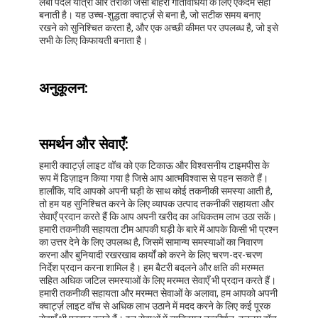
हैं। यह लंबी पैदल यात्रा, शिविर और खेल आयोजनों जैसी बाहरी
गतिविधियों के लिए भी एकदम सही है।
घड़ी में एक सुंदर एनालॉग डिस्प्ले है जिसे पढ़ना आसान है, जो इसे सभी
उम्र के लोगों के लिए एकदम सही बनाता है। लेदर स्ट्रैप वॉच बैंड
आरामदायक और समायोजित करने में आसान है, जो इसे विभिन्न कलाई के
आकार वाले लोगों के लिए एकदम सही बनाता है। यह दोस्तों, परिवार और
प्रियजनों के लिए एक आदर्श उपहार है।
मिलर एमएल ए666 क्वार्ट्ज़ लाइट वॉच का निर्माण चीन के गुआंगज़ौ में
उच्च-शुद्धता क्वार्ट्ज़ का उपयोग करके किया जाता है, जो सटीक समय
बनाए रखने को सुनिश्चित करता है। घड़ी में 20 टुकड़ों की न्यूनतम ऑर्डर
मात्रा है और यह एक अच्छी कीमत पर उपलब्ध है, जो इसे सभी के लिए
किफायती बनाता है।
मिलर एमएल ए666 क्वार्ट्ज़ लाइट वॉच के पैकेजिंग विवरण 48 सेमी * 37
सेमी * 28.5 सेमी हैं। डिलीवरी का समय 3-5 दिन है, और भुगतान की
शर्तें अग्रिम में टीटी भुगतान हैं। घड़ी बड़ी मात्रा में उपलब्ध है, जिसकी
आपूर्ति क्षमता 30000pcs/माह है। उत्पाद 1 साल की सीमित वारंटी के
साथ आता है, जो उत्पाद में ग्राहक संतुष्टि और आत्मविश्वास सुनिश्चित
करता है।
निष्कर्ष में, मिलर एमएल ए666 क्वार्ट्ज़ लाइट वॉच विभिन्न अवसरों और
परिदृश्यों के लिए एक आदर्श उत्पाद है। यह एक विश्वसनीय, टिकाऊ और
स्टाइलिश टाइमपीस है जिसे विभिन्न अवसरों पर पहना जा सकता है, चाहे
वह औपचारिक हो या आकस्मिक। घड़ी पानी प्रतिरोधी है, जो इसे खेल,
लंबी पैदल यात्रा और तैराकी जैसी बाहरी गतिविधियों के लिए एकदम सही
बनाती है। यह उच्च-शुद्धता क्वार्ट्ज़ से बना है, जो सटीक समय बनाए
रखने को सुनिश्चित करता है, और एक अच्छी कीमत पर उपलब्ध है, जो इसे