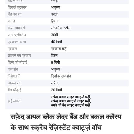
बैंड सामग्री
चमड़ा
डिस्प्ले प्रकार
अनुरूप
बैंड का रंग
काला
पकड़
हिरन
केस सामग्री
स्टेनलेस स्टील
पानी प्रतिरोध
30मी
प्रकरण व्यास
40 मिमी
प्रकार
प्रकाश घड़ी
तड़पने का प्रकार
हिरन
डिब्बे की मोटाई
8 मिमी
प्रदर्शन
अनुरूप
विशेषताएँ
दिनांक प्रदर्शन
डायल रंग
सफ़ेद
बैंड चौड़ाई
20 मिमी
,
सफेद डायल लाइट क्वार्ट्ज घड़ी
हाई लाइट:
,
सफेद डायल क्वार्ट्ज लाइट घड़ी
चमड़े की बैंड लाइट क्वार्ट्ज घड़ी
सफ़ेद डायल ब्लैक लेदर बैंड और बकल क्लैस्प
के साथ स्क्रैच रेज़िस्टेंट क्वार्ट्ज़ वॉच