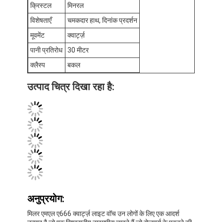
क्रिस्टल
मिनरल
फ़ैक्टरी टूर
विशेषताएँ
चमकदार हाथ, दिनांक प्रदर्शन
गुणवत्ता नियंत्रण
मूवमेंट
क्वार्ट्ज़
पानी प्रतिरोध
30 मीटर
हमसे संपर्क करें
क्लैस्प
बकल
समाचार
उत्पाद चित्र दिखा रहा है:
मामले
ब्लॉग
क्वार्ट्ज कलाई घड़ी
चमड़े का पट्टा क्वार्ट्ज घड़ी
स्टेनलेस स्टील की बेल्ट वाली घड़ी