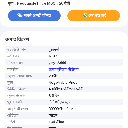
मूल्य：Negotiable Price
MOQ：20 पीसी
सबसे अच्छी कीमत
अब बात करें
उत्पाद विवरण
उत्पत्ति के प्लेस
गुआंगज़ौ
ब्रांड नाम
Miler
मॉडल संख्या
एमएल A666
दस्तावेज़
उत्पाद पुस्तिका पीडीएफ
न्यूनतम आदेश मात्रा
20 पीसी
मूल्य
Negotiable Price
पैकेजिंग विवरण
48सेमी*37सेमी*28.5सेमी
प्रसव के समय
3-5 दिन
भुगतान शर्तें
टीटी अग्रिम भुगतान
आपूर्ति की क्षमता
30000 पीसी / माह
आंदोलन
क्वार्ट्ज
गारंटी
1 वर्ष सीमित