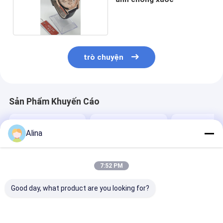
A: Các điều khoản thanh toán là TT Payment In
Advance.
Q: What is the supply ability for this watch? (Tạm
dịch: Khả năng cung cấp cho chiếc đồng hồ này là
bao nhiêu?)
A: Khả năng cung cấp là 30.000pcs/tháng.
thẻ:
Đồng hồ đeo tay băng silicone
Đồng hồ phụ nữ sang trọng
Đồng hồ thạch anh độc đáo
Alina
7:52 PM
Good day, what product are you looking for?
Chi Tiết Liên Lạc
Ms. Caly Chan