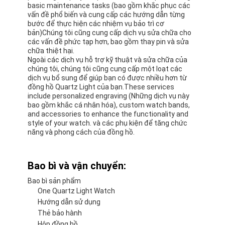
Light Watch are 48cm*37cm*28.5cm. The delivery
time is 3-5 days, and payment terms are TT
payment in advance. Chi tiết đóng gói của chiếc
đồng hồ Miler ML A666 Quartz Light Watch là
48cm*37cm*28.5cm. Thời gian giao hàng là 3-5
ngày, và các điều khoản thanh toán là thanh toán
trước.The watch is available in large quantities
Chiếc đồng hồ này có sẵn trong số lượng lớnThe
product comes with a 1-year limited warranty, which
ensures customer satisfaction and confidence in
the product. Sản phẩm này đi kèm với bảo hành hạn
chế 1 năm, đảm bảo sự hài lòng và niềm tin của
khách hàng vào sản phẩm.
In conclusion, the Miler ML A666 Quartz Light Watch
is a perfect product for various occasions and
scenarios. Đó là một chiếc đồng hồ đáng tin cậy,
bền, và phong cách có thể được đeo vào các dịp
khác nhau,whether formal or casual (bất kể chính
thức hay không)Đồng hồ chống nước, làm cho nó
hoàn hảo cho các hoạt động ngoài trời như thể thao,
đi bộ đường dài, và bơi lội.And is available at a good
price (và có sẵn với giá tốt), làm cho nó phải chăng
cho tất cả mọi người.