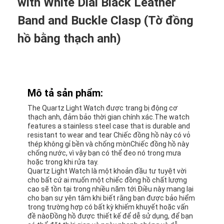
with White Dial Black Leather
Band and Buckle Clasp (Tờ đồng
hồ bằng thạch anh)
Mô tả sản phẩm:
The Quartz Light Watch được trang bị động cơ
thạch anh, đảm bảo thời gian chính xác.The watch
features a stainless steel case that is durable and
resistant to wear and tear Chiếc đồng hồ này có vỏ
thép không gỉ bền và chống mònChiếc đồng hồ này
chống nước, vì vậy bạn có thể đeo nó trong mưa
hoặc trong khi rửa tay.
Quartz Light Watch là một khoản đầu tư tuyệt vời
cho bất cứ ai muốn một chiếc đồng hồ chất lượng
cao sẽ tồn tại trong nhiều năm tới.Điều này mang lại
cho bạn sự yên tâm khi biết rằng bạn được bảo hiểm
trong trường hợp có bất kỳ khiếm khuyết hoặc vấn
đề nàoĐồng hồ được thiết kế để dễ sử dụng, để bạn