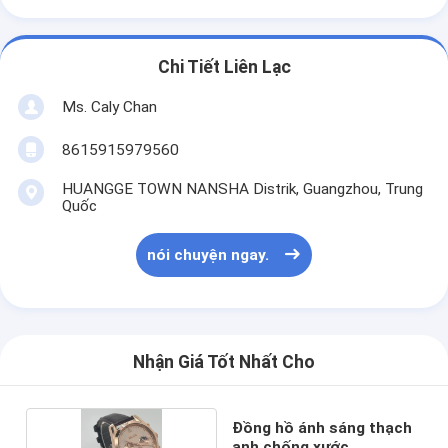
FAQ:
Here are some frequently asked questions about
the Miler Quartz Light Watch:
Q: What is the model number of this watch? (Tạm
dịch: Số mô hình của chiếc đồng hồ này là gì?)
A: Số mô hình là ML A666.
Hỏi: Chiếc đồng hồ này được làm ở đâu?
A: Chiếc đồng hồ này được làm ở Quảng Châu.
Q: Số lượng đặt hàng tối thiểu cho chiếc đồng hồ
này là bao nhiêu?
A: Số lượng đặt hàng tối thiểu là 20PCS.
Q: Giá đồng hồ này là bao nhiêu?
A: Giá cả là giá tốt.
Q: What are the packaging details for this watch?
Q: What are the packaging details for this watch?
A: Chi tiết bao bì là 48cm*37cm*28.5cm.
Q: What is the delivery time for this watch? (Tạm
dịch: Thời gian giao hàng cho chiếc đồng hồ này là
bao nhiêu giờ?)
A: Thời gian giao hàng là 3-5 ngày.
Q: What are the payment terms for this watch? Q:
What are the payment terms for this watch?