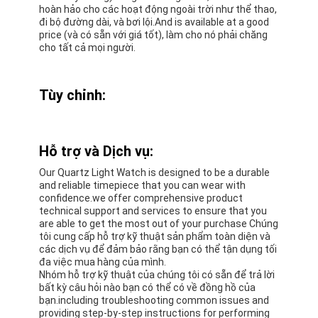
The Miler ML A666 Quartz Light Watch is a perfect
product for people who want a reliable timepiece
that can withstand the rigors of everyday wear.you
can wear it while swimming and other water
activities. bạn có thể mặc nó trong khi bơi và các
hoạt động dưới nước khácNó cũng hoàn hảo cho các
hoạt động ngoài trời như đi bộ đường dài, cắm trại,
và các sự kiện thể thao.
The watch has a beautiful analog display that is
easy to read, making it perfect for people of all ages.
The leather strap watch band is comfortable and
easy to adjust. Chiếc đồng hồ có màn hình tương tự
rất đẹp và dễ đọc, làm cho nó hoàn hảo cho mọi lứa
tuổi.làm cho nó hoàn hảo cho những người với kích
thước cổ tay khác nhauĐó là một món quà hoàn hảo
cho bạn bè, gia đình, và những người thân yêu.
The Miler ML A666 Quartz Light Watch is
manufactured in Guangzhou, China, using high-
purity quartz, which ensures accurate
timekeeping.The watch has a minimum order
quantity of 20 pieces and is available at a good price
Chiếc đồng hồ có số lượng đặt hàng tối thiểu là 20 và
có sẵn ở mức giá tốt, làm cho nó phải chăng cho tất
cả mọi người.
The packaging details of the Miler ML A666 Quartz