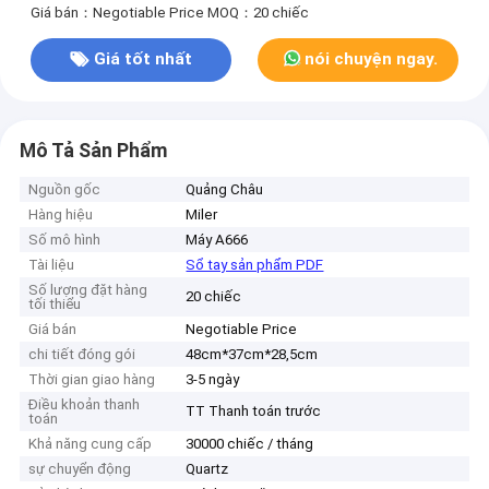
Giá bán：Negotiable Price
MOQ：20 chiếc
Giá tốt nhất
nói chuyện ngay.
Mô Tả Sản Phẩm
Nguồn gốc
Quảng Châu
Hàng hiệu
Miler
Số mô hình
Máy A666
Tài liệu
Sổ tay sản phẩm PDF
Số lượng đặt hàng
20 chiếc
tối thiểu
Giá bán
Negotiable Price
chi tiết đóng gói
48cm*37cm*28,5cm
Thời gian giao hàng
3-5 ngày
Điều khoản thanh
TT Thanh toán trước
toán
Khả năng cung cấp
30000 chiếc / tháng
sự chuyển động
Quartz