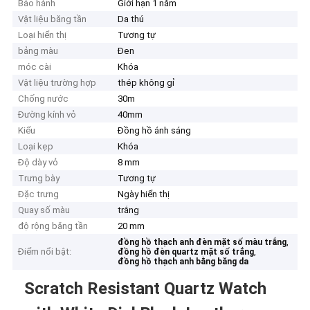
Bảo hành
Giới hạn 1 năm
Vật liệu băng tần
Da thú
Loại hiển thị
Tương tự
bảng màu
Đen
móc cài
Khóa
Vật liệu trường hợp
thép không gỉ
Chống nước
30m
Đường kính vỏ
40mm
Kiểu
Đồng hồ ánh sáng
Loại kẹp
Khóa
Độ dày vỏ
8 mm
Trưng bày
Tương tự
Đặc trưng
Ngày hiển thị
Quay số màu
trắng
độ rộng băng tần
20 mm
,
đồng hồ thạch anh đèn mặt số màu trắng
Điểm nổi bật:
,
đồng hồ đèn quartz mặt số trắng
đồng hồ thạch anh bằng băng da
Scratch Resistant Quartz Watch