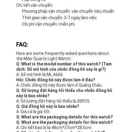
Tùy chỉnh:
Hỗ trợ và Dịch vụ:
Our Quartz Light Watch is designed to be a durable
and reliable timepiece that you can wear with
confidence.we offer comprehensive product
technical support and services to ensure that you
are able to get the most out of your purchase Chúng
tôi cung cấp hỗ trợ kỹ thuật sản phẩm toàn diện và
các dịch vụ để đảm bảo rằng bạn có thể tận dụng tối
đa việc mua hàng của mình.
Nhóm hỗ trợ kỹ thuật của chúng tôi có sẵn để trả lời
bất kỳ câu hỏi nào bạn có thể có về đồng hồ của
bạn.including troubleshooting common issues and
providing step-by-step instructions for performing
basic maintenance tasks (bao gồm khắc phục các
vấn đề phổ biến và cung cấp các hướng dẫn từng
bước để thực hiện các nhiệm vụ bảo trì cơ
bản)Chúng tôi cũng cung cấp dịch vụ sửa chữa cho
các vấn đề phức tạp hơn, bao gồm thay pin và sửa
chữa thiệt hại.