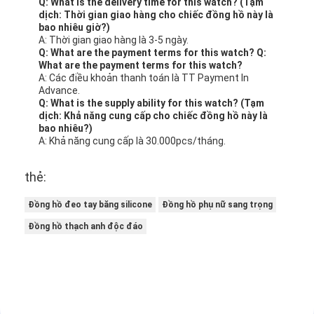
Ngoài các dịch vụ hỗ trợ kỹ thuật và sửa chữa của
chúng tôi, chúng tôi cũng cung cấp một loạt các
dịch vụ bổ sung để giúp bạn có được nhiều hơn từ
đồng hồ Quartz Light của bạn.These services
include personalized engraving (Những dịch vụ này
bao gồm khắc cá nhân hóa), custom watch bands,
and accessories to enhance the functionality and
style of your watch. và các phụ kiện để tăng chức
năng và phong cách của đồng hồ.
Bao bì và vận chuyển:
Bao bì sản phẩm
One Quartz Light Watch
Hướng dẫn sử dụng
Thẻ bảo hành
Hộp đồng hồ
Chi tiết vận chuyển:
Phương pháp vận chuyển: vận chuyển tiêu chuẩn
Thời gian vận chuyển: 3-7 ngày làm việc
Chi phí vận chuyển: miễn phí