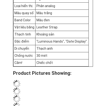
Chuyến tham quan nhà máy
Loại hiển thị
Phân analog
Màu quay số
Màu trắng
Kiểm soát chất lượng
Band Color
Màu đen
Liên hệ với chúng tôi
Vật liệu băng
Leather Strap.
Thạch tinh
Khoáng sản
Tin tức
Đặc điểm
"Luminous Hands", "Date Display".
Các trường hợp
Di chuyển
Thạch anh
Chống nước
30 mét
Blog
Cắm!
Chiếc chốt
Product Pictures Showing:
Đồng hồ đeo tay thạch anh
Đồng hồ Quartz dây da
Đồng hồ dây thừng thép không gỉ