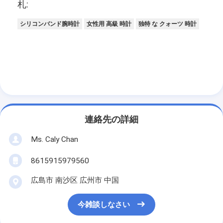
よくある質問:
Milerクォーツライトウォッチに関するよくある質問
を以下に示します:
Q: この時計の型番は何ですか？
A: 型番はML A666です。
Q: この時計はどこで作られていますか？
A: この時計は広州で作られています。
Q: この時計の最小注文数量はいくつですか？
A: 最小注文数量は20PCSです。
Q: この時計の価格はいくらですか？
A: 価格は手頃です。
Q: この時計の梱包の詳細は？
A: 梱包の詳細は48cm*37cm*28.5cmです。
Q: この時計の納期は？
A: 納期は3〜5日です。
Q: この時計の支払い条件は？
A: 支払い条件は前払いのTT支払いです。
Q: この時計の供給能力は？
A: 供給能力は30000個/月です。
札:
シリコンバンド腕時計
女性用 高級 時計
独特 な クォーツ 時計