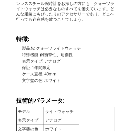
ンレススチール腕時計をお探しの方にも、クォーツラ
イトウォッチは必要なものすべてを備えています。ど
んな服装にもぴったりのアクセサリーであり、どこへ
行っても存在感を放つことでしょう。
特徴:
製品名: クォーツライトウォッチ
特殊機能: 耐衝撃性、耐傷性
表示タイプ: アナログ
保証: 1年間限定
ケース直径: 40mm
文字盤の色: ホワイト
家へ
技術的パラメータ:
製品
モデル
ライトウォッチ
表示タイプ
アナログ
わたしたち に つい て
文字盤の色
ホワイト