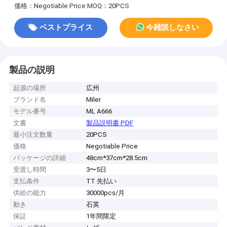
価格：Negotiable Price
MOQ：20PCS
ベストプライス
今雑談しなさい
製品の説明
起源の場所
広州
ブランド名
Miler
モデル番号
ML A666
文書
製品説明書 PDF
最小注文数量
20PCS
価格
Negotiable Price
パッケージの詳細
48cm*37cm*28.5cm
受渡し時間
3〜5日
支払条件
TT 先払い
供給の能力
30000pcs/月
動き
石英
保証
1年間限定