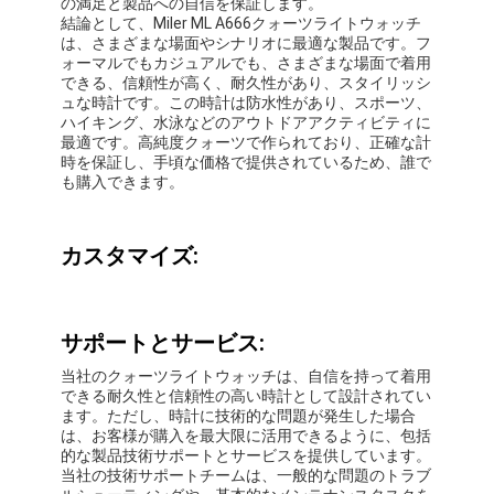
Miler ML A666クォーツライトウォッチは、日常の過
酷な使用に耐えることができる信頼性の高い時計をお
求めの方に最適な製品です。最大30メートルの防水
機能を備えているため、水泳やその他の水上アクティ
ビティ中に着用できます。ハイキング、キャンプ、ス
ポーツイベントなどのアウトドアアクティビティにも
最適です。
この時計は、読みやすい美しいアナログ表示を備えて
おり、あらゆる年齢層の方に最適です。レザーストラ
ップの時計バンドは快適で調整しやすく、さまざまな
手首のサイズの方に最適です。友人、家族、愛する人
へのプレゼントに最適です。
Miler ML A666クォーツライトウォッチは、正確な計
時を保証する高純度クォーツを使用して、中国の広州
で製造されています。この時計の最小注文数量は20
個で、手頃な価格で提供されているため、誰でも購入
できます。
Miler ML A666クォーツライトウォッチの梱包詳細は
48cm*37cm*28.5cmです。納期は3〜5日、支払い条
件は前払いのTT支払いとなります。この時計は大量
に利用可能で、月間30000個の供給能力があります。
この製品には1年間の限定保証が付いており、お客様
の満足と製品への自信を保証します。
結論として、Miler ML A666クォーツライトウォッチ
は、さまざまな場面やシナリオに最適な製品です。フ