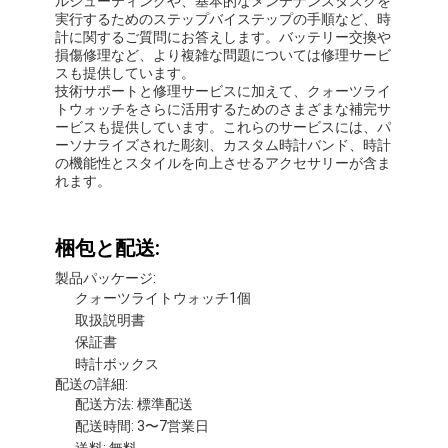
ォーマルでもカジュアルでも、さまざまな場面で着用
できる、信頼性が高く、耐久性があり、スタイリッシ
ュな時計です。この時計は防水性があり、スポーツ、
ハイキング、水泳などのアウトドアアクティビティに
最適です。高純度クォーツで作られており、正確な計
時を保証し、手頃な価格で提供されているため、誰で
も購入できます。
カスタマイズ:
サポートとサービス:
当社のクォーツライトウォッチは、自信を持って着用
できる耐久性と信頼性の高い時計として設計されてい
ます。ただし、時計に技術的な問題が発生した場合
は、お客様が購入を最大限に活用できるように、包括
的な製品技術サポートとサービスを提供しています。
当社の技術サポートチームは、一般的な問題のトラブ
ルシューティングや、基本的なメンテナンスタスクを
実行するためのステップバイステップの手順など、時
計に関するご質問にお答えします。バッテリー交換や