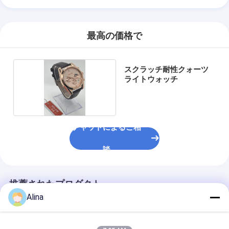
連絡先の詳細
Ms. Caly Chan
8615915979560
広島市 南沙区 広州市 中国
今雑談しなさい
Alina