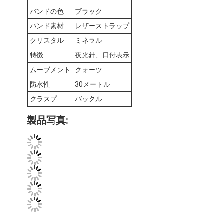
工場 ツアー
バンドの色
ブラック
バンド素材
レザーストラップ
品質管理
クリスタル
ミネラル
連絡 ください
特徴
夜光針、日付表示
ムーブメント
クォーツ
ニュース
防水性
30メートル
事件
クラスプ
バックル
ブログ
製品写真:
水晶腕時計
革帯 クォーツ 時計
ステンレス 鋼 の ストラップ 時計